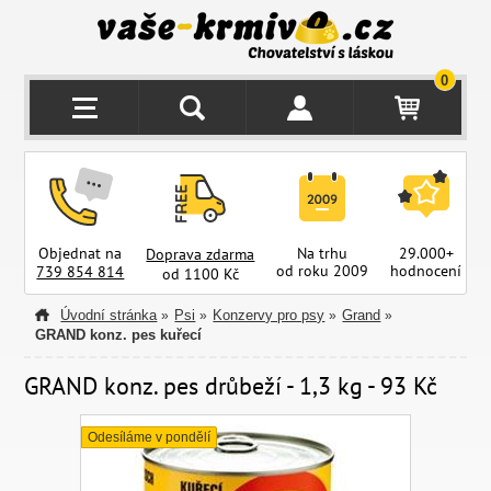
0
Objednat na
Na trhu
29.000+
Doprava zdarma
od roku 2009
hodnocení
z
739 854 814
od 1100 Kč
Úvodní stránka
Psi
Konzervy pro psy
Grand
»
»
»
»
GRAND konz. pes kuřecí
GRAND konz. pes drůbeží - 1,3 kg - 93 Kč
Odesíláme v pondělí