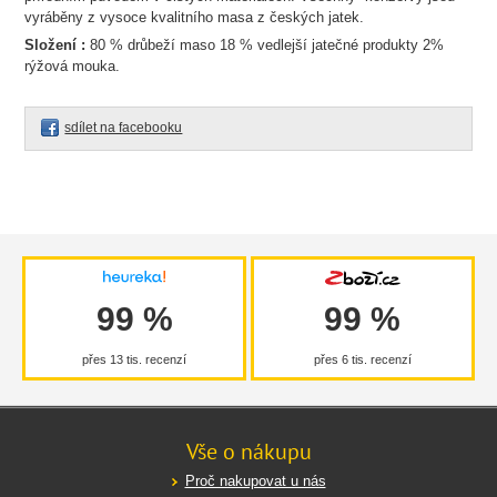
vyráběny z vysoce kvalitního masa z českých jatek.
Složení :
80 % drůbeží maso 18 % vedlejší jatečné produkty 2%
rýžová mouka.
sdílet na facebooku
99 %
99 %
přes 13 tis. recenzí
přes 6 tis. recenzí
Vše o nákupu
Proč nakupovat u nás