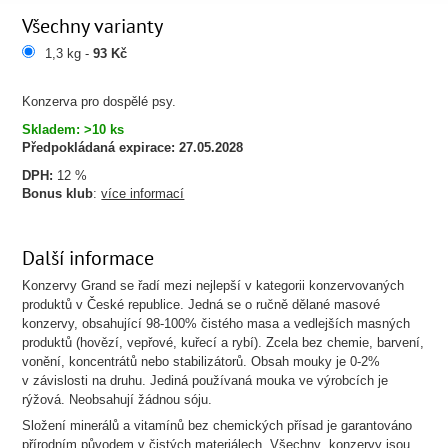
Všechny varianty
1,3 kg -
93 Kč
Konzerva pro dospělé psy.
Skladem: >10 ks
Předpokládaná expirace:
27.05.2028
DPH:
12 %
Bonus klub
:
více informací
Další informace
Konzervy Grand se řadí mezi nejlepší v kategorii konzervovaných
produktů v České republice. Jedná se o ručně dělané masové
konzervy, obsahující 98-100% čistého masa a vedlejších masných
produktů (hovězí, vepřové, kuřecí a rybí). Zcela bez chemie, barvení,
vonění, koncentrátů nebo stabilizátorů. Obsah mouky je 0-2%
v závislosti na druhu. Jediná používaná mouka ve výrobcích je
rýžová. Neobsahují žádnou sóju.
Složení minerálů a vitamínů bez chemických přísad je garantováno
přírodním původem v čistých materiálech. Všechny konzervy jsou