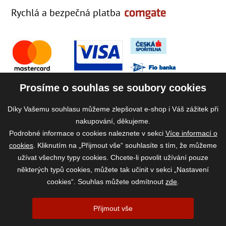
Rychlá a bezpečná platba
Prosíme o souhlas se soubory cookies
Díky Vašemu souhlasu můžeme zlepšovat e-shop i Váš zážitek při
nakupování, děkujeme.
Podrobné informace o cookies naleznete v sekci
Více informací o
cookies
. Kliknutím na „Přijmout vše“ souhlasíte s tím, že můžeme
užívat všechny typy cookies. Chcete-li povolit užívání pouze
některých typů cookies, můžete tak učinit v sekci „Nastavení
cookies“. Souhlas můžete odmítnout
zde
.
2026 ©
www.vase-krmivo.cz
- Tomáš Kroupa e-shop, Kanice 307, 664 01
Přijmout vše
Brno-venkov, IČ: 75785439
vytvořil:
webProgress
|
Nastavení cookies