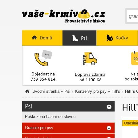
Domů
Kočky
Psi
Objednat na
Na 
Doprava zdarma
od rok
739 854 814
od 1100 Kč
Úvodní stránka
Psi
Konzervy pro psy
Hill’s
Hill’s
»
»
»
»
Hill
Psi
Poškozená balení se slevou
Odesílá
Granule pro psy