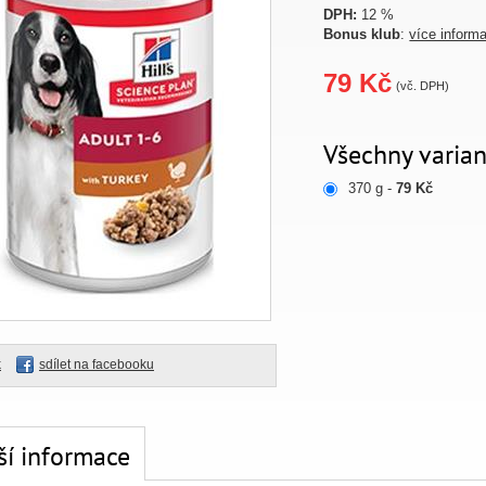
DPH:
12 %
Bonus klub
:
více inform
79 Kč
(vč. DPH)
Všechny varian
370 g -
79 Kč
k
sdílet na facebooku
ší informace