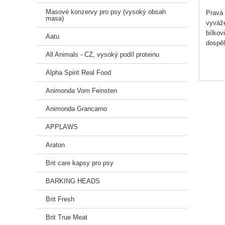
Masové konzervy pro psy (vysoký obsah
Pravá 
masa)
vyváže
bílkov
Aatu
dospěl
All Animals - CZ, vysoký podíl proteinu
SLOŽEN
Alpha Spirit Real Food
Animonda Vom Feinsten
Animonda Grancarno
APPLAWS
Araton
Brit care kapsy pro psy
BARKING HEADS
Brit Fresh
Brit True Meat