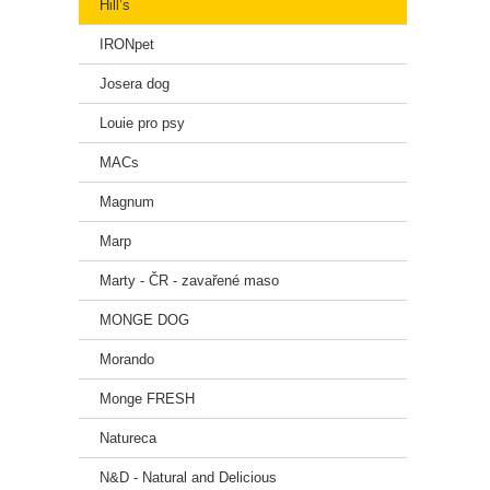
Hill’s
IRONpet
Josera dog
Louie pro psy
MACs
Magnum
Marp
Marty - ČR - zavařené maso
MONGE DOG
Morando
Monge FRESH
Natureca
N&D - Natural and Delicious