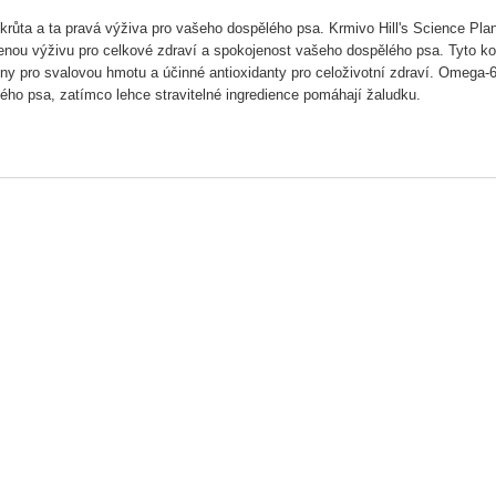
krůta a ta pravá výživa pro vašeho dospělého psa. Krmivo Hill's Science Pla
nou výživu pro celkové zdraví a spokojenost vašeho dospělého psa. Tyto k
iny pro svalovou hmotu a účinné antioxidanty pro celoživotní zdraví. Omega-6
ého psa, zatímco lehce stravitelné ingredience pomáhají žaludku.
Í: krůta, ječmen, kukuřice, hovězí maso, vepřová játra, syrovátkový prášek, ži