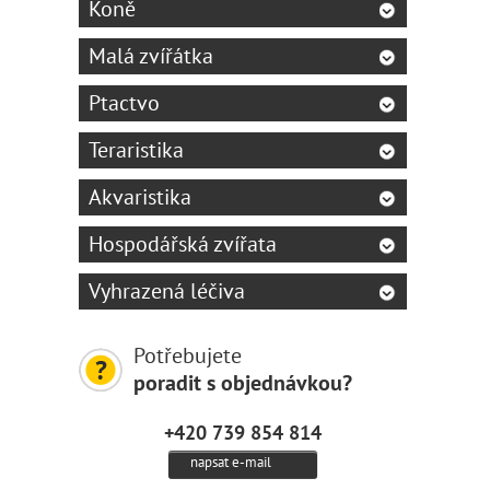
Koně
Malá zvířátka
Ptactvo
Teraristika
Akvaristika
Hospodářská zvířata
Vyhrazená léčiva
Potřebujete
poradit s objednávkou?
+420 739 854 814
napsat e-mail