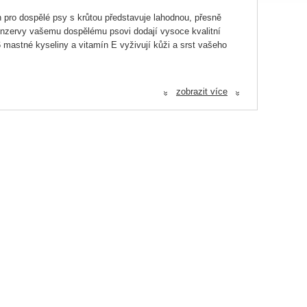
n pro dospělé psy s krůtou představuje lahodnou, přesně
onzervy vašemu dospělému psovi dodají vysoce kvalitní
 mastné kyseliny a vitamín E vyživují kůži a srst vašeho
vočišný tuk, minerály, rybí olej, rostlinný olej.
zobrazit více
«
«