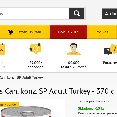
Přih
HLEDAT
Ostatní zvířata
Bonus klub
Pro Vás
trhu
29.000+
100.000+
Poradens
u 2009
hodnocení
zákazníku ročně
 Can. konz. SP Adult Turkey
’s Can. konz. SP Adult Turkey - 370 g
Jemná paštika s krůtím m
me v pondělí
Skladem: >10 ks
Předpokládaná expirace