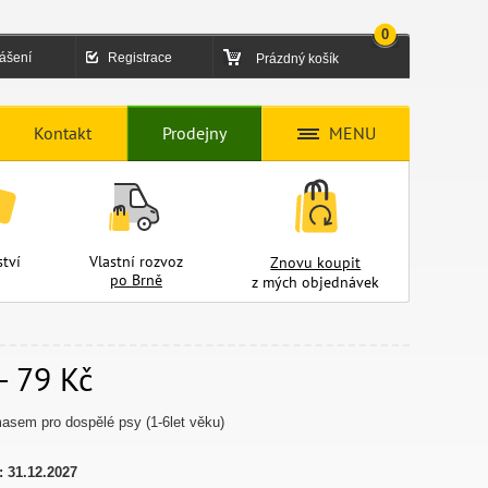
0
lášení
Registrace
Prázdný košík
Kontakt
Prodejny
MENU
tví
Vlastní rozvoz
Znovu koupit
po Brně
z mých objednávek
 - 79 Kč
asem pro dospělé psy (1-6let věku)
:
31.12.2027