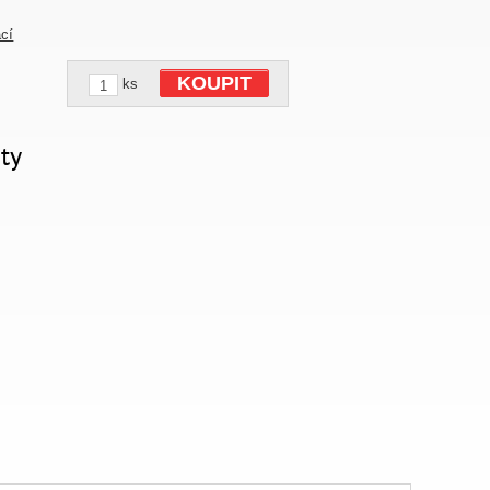
ací
KOUPIT
ks
ty