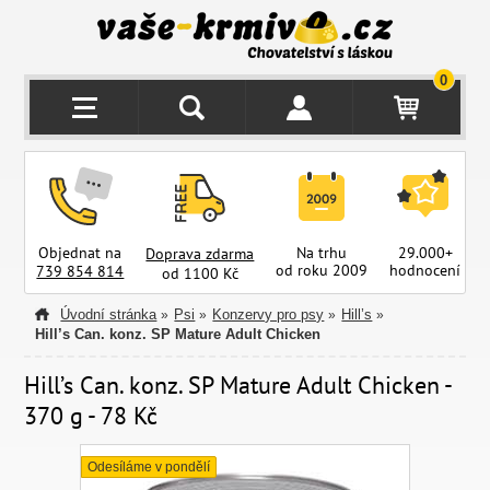
0
Objednat na
Na trhu
29.000+
Doprava zdarma
od roku 2009
hodnocení
z
739 854 814
od 1100 Kč
Úvodní stránka
Psi
Konzervy pro psy
Hill’s
»
»
»
»
Hill’s Can. konz. SP Mature Adult Chicken
Hill’s Can. konz. SP Mature Adult Chicken -
370 g - 78 Kč
Odesíláme v pondělí