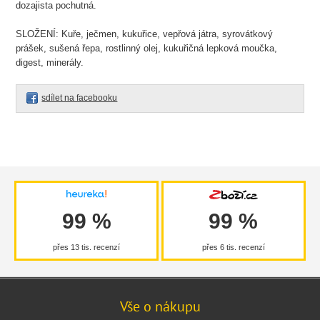
dozajista pochutná.
SLOŽENÍ: Kuře, ječmen, kukuřice, vepřová játra, syrovátkový
prášek, sušená řepa, rostlinný olej, kukuřičná lepková moučka,
digest, minerály.
sdílet na facebooku
99 %
99 %
přes 13 tis. recenzí
přes 6 tis. recenzí
Vše o nákupu