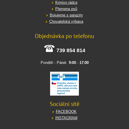
Krmivo rádce
Plemena psů
Bojujeme s parazity
Chovatelská výbava
Objednávka po telefonu
739 854 814
Pondělí - Pátek
9:00
-
17:00
Sociální sítě
FACEBOOK
INSTAGRAM