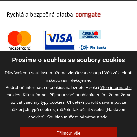
Rychlá a bezpečná platba
Prosíme o souhlas se soubory cookies
Díky Vašemu souhlasu můžeme zlepšovat e-shop i Váš zážitek při
nakupování, děkujeme.
Podrobné informace o cookies naleznete v sekci
Více informací o
cookies
. Kliknutím na „Přijmout vše“ souhlasíte s tím, že můžeme
užívat všechny typy cookies. Chcete-li povolit užívání pouze
některých typů cookies, můžete tak učinit v sekci „Nastavení
cookies“. Souhlas můžete odmítnout
zde
.
2026 ©
www.vase-krmivo.cz
- Tomáš Kroupa e-shop, Kanice 307, 664 01
Přijmout vše
Brno-venkov, IČ: 75785439