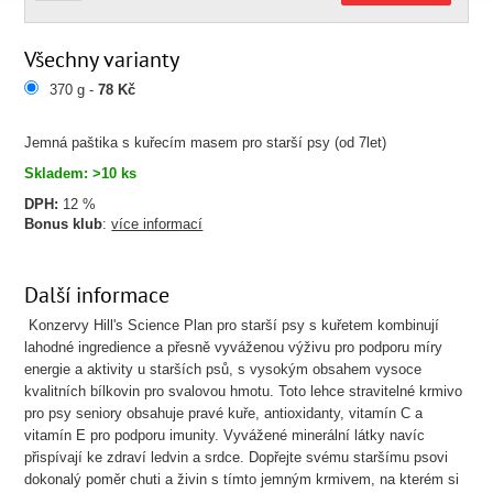
Všechny varianty
370 g -
78 Kč
Jemná paštika s kuřecím masem pro starší psy (od 7let)
Skladem: >10 ks
DPH:
12 %
Bonus klub
:
více informací
Další informace
Konzervy Hill's Science Plan pro starší psy s kuřetem kombinují
lahodné ingredience a přesně vyváženou výživu pro podporu míry
energie a aktivity u starších psů, s vysokým obsahem vysoce
kvalitních bílkovin pro svalovou hmotu. Toto lehce stravitelné krmivo
pro psy seniory obsahuje pravé kuře, antioxidanty, vitamín C a
vitamín E pro podporu imunity. Vyvážené minerální látky navíc
přispívají ke zdraví ledvin a srdce. Dopřejte svému staršímu psovi
dokonalý poměr chuti a živin s tímto jemným krmivem, na kterém si