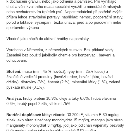
k dochucení granulí, nebo jako odměna a pamlsek. Pro vynikající
chuť a vůni kvalitního masa speciální využití u mimořádně mlsných
nebo nechutenstvím trpících psů. Nepostradatelná při potřebě zvýšit
příjem lehce stravitelné potravy, například: nemoc, pooperační stavy,
porod a laktace, vyčerpání, těžká únava, před a po pracovním nebo
sportovním výkonu.
Vhodné jako náplň do aktivní hračky na pamlsky.
Vyrobeno v Německu, z německých surovin. Bez přidané vody.
Zásadně bez použití jakékoliv chemie pro konzervaci, barvení a
ochucování.
Složení:
maso (min. 45 % hovězí), ryby (min. 25% losos) a
živočišné vedlejší produkty (hovězí srdce, hovězí játra, hovězí
dršťky), těstoviny (3%), špenát (2 %), minerální látky (1 %), zelená
pyskatá mušle (0,1%).
Analýza:
hrubý protein 10,9%, oleje a tuky 6,6%, hrubá vláknina
0,4%, hrubý popel 2,5%, vlhkost 75%.
Nutriční doplňkové látky:
vitamin D3 200 iE, vitamin E 30 mg/kg,
zinek jako síran zinečnatý monohydrát 15 mg/kg, mangan jako síran
manganatý monohydrát 3 mg/kg, jod jako jodičnan vápenatý bezvodý
0,75 mg/kg, selen jako seleničitan sodný 0,03 mg/kg.