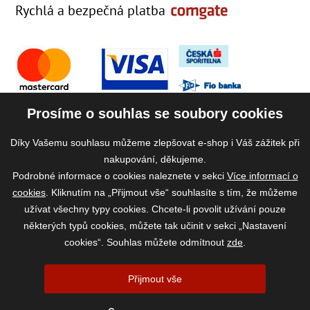
Rychlá a bezpečná platba
Prosíme o souhlas se soubory cookies
Díky Vašemu souhlasu můžeme zlepšovat e-shop i Váš zážitek při
nakupování, děkujeme.
Podrobné informace o cookies naleznete v sekci
Více informací o
cookies
. Kliknutím na „Přijmout vše“ souhlasíte s tím, že můžeme
užívat všechny typy cookies. Chcete-li povolit užívání pouze
některých typů cookies, můžete tak učinit v sekci „Nastavení
cookies“. Souhlas můžete odmítnout
zde
.
2026 ©
www.vase-krmivo.cz
- Tomáš Kroupa e-shop, Kanice 307, 664 01
Přijmout vše
Brno-venkov, IČ: 75785439
vytvořil:
webProgress
|
Nastavení cookies