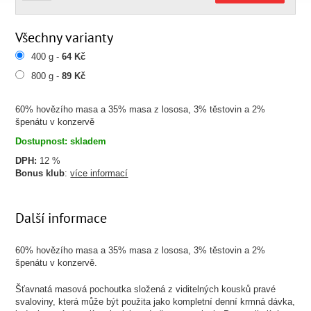
Všechny varianty
400 g -
64 Kč
800 g -
89 Kč
60% hovězího masa a 35% masa z lososa, 3% těstovin a 2%
špenátu v konzervě
Dostupnost: skladem
DPH:
12 %
Bonus klub
:
více informací
Další informace
60% hovězího masa a 35% masa z lososa, 3% těstovin a 2%
špenátu v konzervě.
Šťavnatá masová pochoutka složená z viditelných kousků pravé
svaloviny, která může být použita jako kompletní denní krmná dávka,