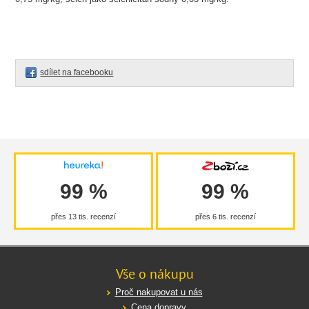
sdílet na facebooku
99 %
99 %
přes 13 tis. recenzí
přes 6 tis. recenzí
Vše o nákupu
Proč nakupovat u nás
Cena dopravy