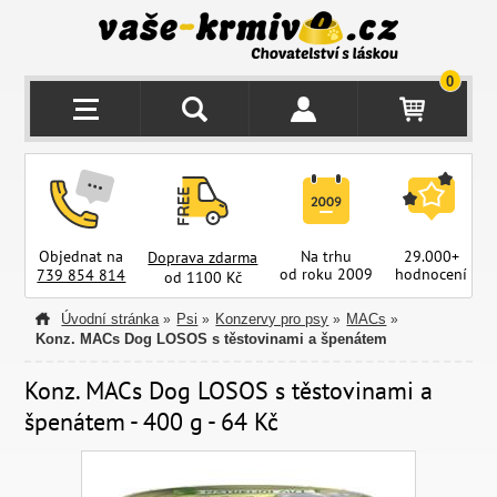
0
Objednat na
Na trhu
29.000+
Doprava zdarma
od roku 2009
hodnocení
z
739 854 814
od 1100 Kč
Úvodní stránka
Psi
Konzervy pro psy
MACs
»
»
»
»
Konz. MACs Dog LOSOS s těstovinami a špenátem
Konz. MACs Dog LOSOS s těstovinami a
špenátem - 400 g - 64 Kč