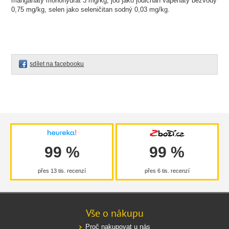
manganatý monohydrát 3 mg/kg, jod jako jodičnan vápenatý bezvodý
0,75 mg/kg, selen jako seleničitan sodný 0,03 mg/kg.
sdílet na facebooku
99 %
99 %
přes 13 tis. recenzí
přes 6 tis. recenzí
Vše o nákupu
Proč nakupovat u nás