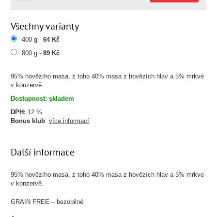
Všechny varianty
400 g -
64 Kč
800 g -
89 Kč
95% hovězího masa, z toho 40% masa z hovězích hlav a 5% mrkve
v konzervě
Dostupnost: skladem
DPH:
12 %
Bonus klub
:
více informací
Další informace
95% hovězího masa, z toho 40% masa z hovězích hlav a 5% mrkve
v konzervě.
GRAIN FREE – bezobilné