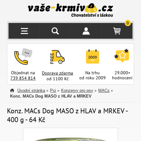
0
Objednat na
Na trhu
29.000+
Doprava zdarma
od roku 2009
hodnocení
z
739 854 814
od 1100 Kč
Úvodní stránka
Psi
Konzervy pro psy
MACs
»
»
»
»
Konz. MACs Dog MASO z HLAV a MRKEV
Konz. MACs Dog MASO z HLAV a MRKEV -
400 g - 64 Kč