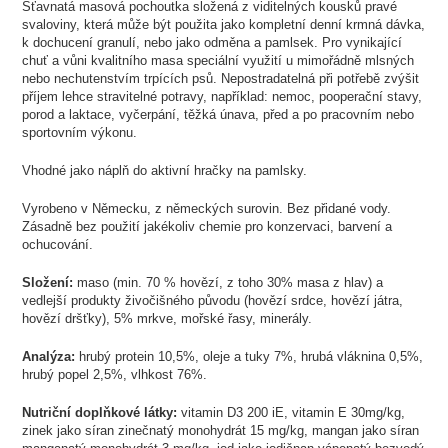
Šťavnatá masová pochoutka složená z viditelných kousků pravé
svaloviny, která může být použita jako kompletní denní krmná dávka,
k dochucení granulí, nebo jako odměna a pamlsek. Pro vynikající
chuť a vůni kvalitního masa speciální využití u mimořádně mlsných
nebo nechutenstvím trpících psů. Nepostradatelná při potřebě zvýšit
příjem lehce stravitelné potravy, například: nemoc, pooperační stavy,
porod a laktace, vyčerpání, těžká únava, před a po pracovním nebo
sportovním výkonu.
Vhodné jako náplň do aktivní hračky na pamlsky.
Vyrobeno v Německu, z německých surovin. Bez přidané vody.
Zásadně bez použití jakékoliv chemie pro konzervaci, barvení a
ochucování.
Složení:
maso (min. 70 % hovězí, z toho 30% masa z hlav) a
vedlejší produkty živočišného původu (hovězí srdce, hovězí játra,
hovězí dršťky), 5% mrkve, mořské řasy, minerály.
Analýza:
hrubý protein 10,5%, oleje a tuky 7%, hrubá vláknina 0,5%,
hrubý popel 2,5%, vlhkost 76%.
Nutriční doplňkové látky:
vitamin D3 200 iE, vitamin E 30mg/kg,
zinek jako síran zinečnatý monohydrát 15 mg/kg, mangan jako síran