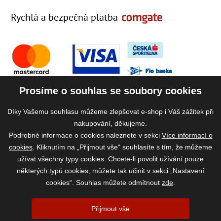
Rychlá a bezpečná platba
Prosíme o souhlas se soubory cookies
Díky Vašemu souhlasu můžeme zlepšovat e-shop i Váš zážitek při
nakupování, děkujeme.
Podrobné informace o cookies naleznete v sekci
Více informací o
cookies
. Kliknutím na „Přijmout vše“ souhlasíte s tím, že můžeme
užívat všechny typy cookies. Chcete-li povolit užívání pouze
některých typů cookies, můžete tak učinit v sekci „Nastavení
cookies“. Souhlas můžete odmítnout
zde
.
2026 ©
www.vase-krmivo.cz
- Tomáš Kroupa e-shop, Kanice 307, 664 01
Přijmout vše
Brno-venkov, IČ: 75785439