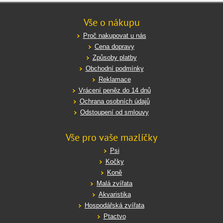
Vše o nákupu
Proč nakupovat u nás
Cena dopravy
Způsoby platby
Obchodní podmínky
Reklamace
Vrácení peněz do 14 dnů
Ochrana osobních údajů
Odstoupení od smlouvy
Vše pro vaše mazlíčky
Psi
Kočky
Koně
Malá zvířata
Akvaristika
Hospodářská zvířata
Ptactvo