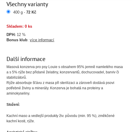
Všechny varianty
400 g -
72 Kč
Skladem: 0 ks
DPH:
12 %
Bonus klub
:
více informací
Další informace
Masová konzerva pro psy Louie s obsahem 95% jemně namletého masa
a s 5% rýže bez přidané želatiny, konzervantů, dochucovadel, barviv či
stabilizátorů.
Rýže absorbuje šťávu z masa při sterilizaci a zároveň dodává psovi
potřebné živiny a minerály. Konzerva je bohatá na proteiny a
aminokyseliny.
Složení:
Kachní maso a vedlejší produkty živ. původu (min. 95 %), změkčené
kachní kosti, rýže.