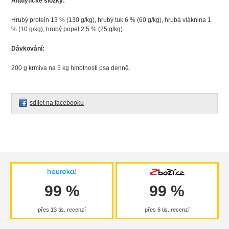
Analytické složky:
Hrubý protein 13 % (130 g/kg), hrubý tuk 6 % (60 g/kg), hrubá vláknina 1
% (10 g/kg), hrubý popel 2,5 % (25 g/kg).
Dávkování:
200 g krmiva na 5 kg hmotnosti psa denně.
sdílet na facebooku
99 %
99 %
přes 13 tis. recenzí
přes 6 tis. recenzí