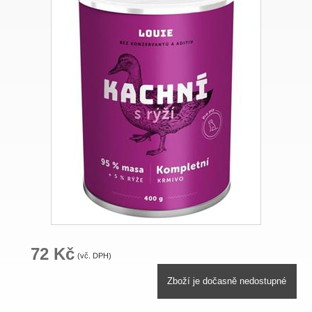
72 Kč
(vč. DPH)
Zboží je dočasně nedostupné