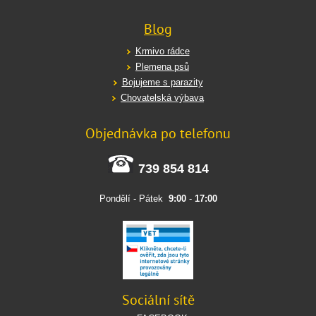
Blog
Krmivo rádce
Plemena psů
Bojujeme s parazity
Chovatelská výbava
Objednávka po telefonu
739 854 814
Pondělí - Pátek
9:00
-
17:00
Sociální sítě