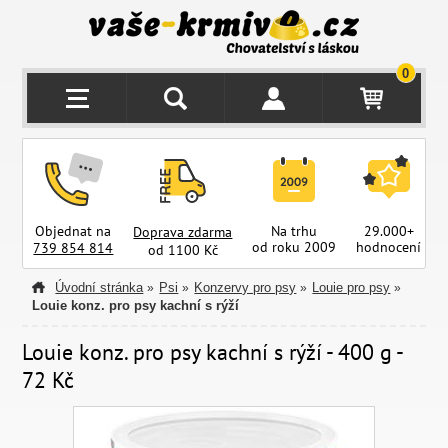
0
Objednat na
Na trhu
29.000+
Doprava zdarma
od roku 2009
hodnocení
z
739 854 814
od 1100 Kč
Úvodní stránka
Psi
Konzervy pro psy
Louie pro psy
»
»
»
»
Louie konz. pro psy kachní s rýží
Louie konz. pro psy kachní s rýží - 400 g -
72 Kč