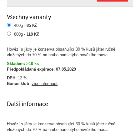
Všechny varianty
400g -
85 Kč
800g -
118 Kč
Hovězí s játry je konzerva obsahující 30 % kusů játer ručně
vložených do 70 % na hrubo namletýho hovězího masa.
Skladem: >10 ks
Předpokládaná expirace:
07.05.2029
DPH:
12 %
Bonus klub
:
více informací
Další informace
Hovězí s játry je konzerva obsahující 30 % kusů játer ručně
vložených do 70 % na hrubo namletýho hovězího masa.