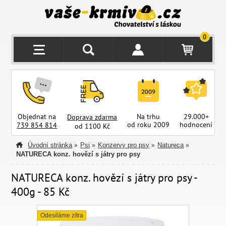
0
Objednat na
Na trhu
29.000+
Doprava zdarma
od roku 2009
hodnocení
z
739 854 814
od 1100 Kč
Úvodní stránka
Psi
Konzervy pro psy
Natureca
»
»
»
»
NATURECA konz. hovězí s játry pro psy
NATURECA konz. hovězí s játry pro psy -
400g - 85 Kč
Odesíláme zítra