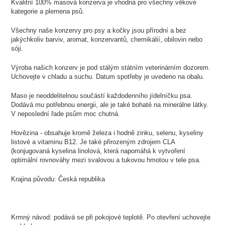
Kvalitní 100% masová konzerva je vhodná pro všechny věkové
kategorie a plemena psů.
Všechny naše konzervy pro psy a kočky jsou přírodní a bez
jakýchkoliv barviv, aromat, konzervantů, chemikálií, obilovin nebo
sóji.
Výroba našich konzerv je pod stálým státním veterinárním dozorem.
Uchovejte v chladu a suchu. Datum spotřeby je uvedeno na obalu.
Maso je neoddelitelnou součástí každodenního jídelníčku psa.
Dodává mu potřebnou energii, ale je také bohaté na minerálne látky.
V neposlední řade psům moc chutná.
Hovězina - obsahuje kromě železa i hodně zinku, selenu, kyseliny
listové a vitaminu B12. Je také přirozeným zdrojem CLA
(konjugovaná kyselina linolová, která napomáhá k vytvoření
optimální rovnováhy mezi svalovou a tukovou hmotou v tele psa.
Krajina původu: Česká republika
Krmný návod: podává se při pokojové teplotě. Po otevření uchovejte