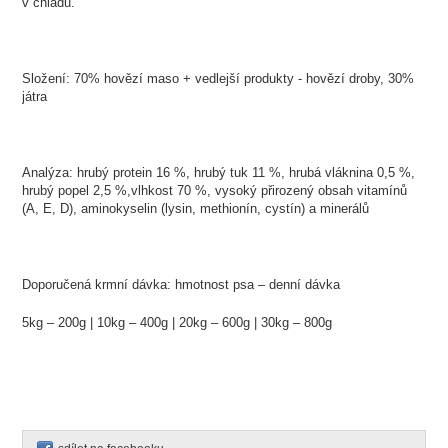
v chladu.
Složení: 70% hovězí maso + vedlejší produkty - hovězí droby, 30%
játra
Analýza: hrubý protein 16 %, hrubý tuk 11 %, hrubá vláknina 0,5 %,
hrubý popel 2,5 %,vlhkost 70 %, vysoký přirozený obsah vitamínů
(A, E, D), aminokyselin (lysin, methionín, cystín) a minerálů
Doporučená krmní dávka: hmotnost psa – denní dávka
5kg – 200g | 10kg – 400g | 20kg – 600g | 30kg – 800g