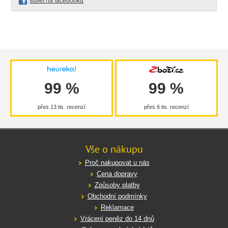
sdílet na facebooku
99 %
99 %
přes 13 tis. recenzí
přes 6 tis. recenzí
Vše o nákupu
Proč nakupovat u nás
Cena dopravy
Způsoby platby
Obchodní podmínky
Reklamace
Vrácení peněz do 14 dnů