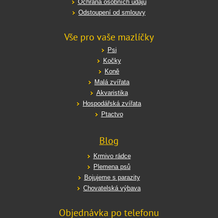
Ochrana osobních údajů
Odstoupení od smlouvy
Vše pro vaše mazlíčky
Psi
Kočky
Koně
Malá zvířata
Akvaristika
Hospodářská zvířata
Ptactvo
Blog
Krmivo rádce
Plemena psů
Bojujeme s parazity
Chovatelská výbava
Objednávka po telefonu