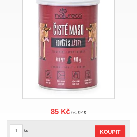
85 Kč
(vč. DPH)
ks
KOUPIT