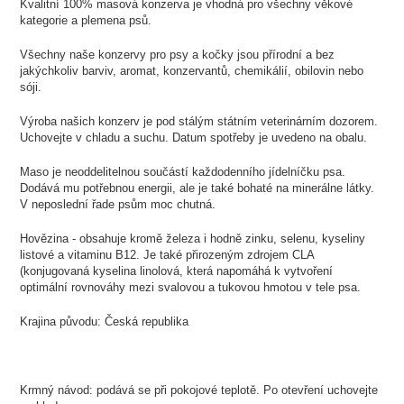
Kvalitní 100% masová konzerva je vhodná pro všechny věkové
kategorie a plemena psů.
Všechny naše konzervy pro psy a kočky jsou přírodní a bez
jakýchkoliv barviv, aromat, konzervantů, chemikálií, obilovin nebo
sóji.
Výroba našich konzerv je pod stálým státním veterinárním dozorem.
Uchovejte v chladu a suchu. Datum spotřeby je uvedeno na obalu.
Maso je neoddelitelnou součástí každodenního jídelníčku psa.
Dodává mu potřebnou energii, ale je také bohaté na minerálne látky.
V neposlední řade psům moc chutná.
Hovězina - obsahuje kromě železa i hodně zinku, selenu, kyseliny
listové a vitaminu B12. Je také přirozeným zdrojem CLA
(konjugovaná kyselina linolová, která napomáhá k vytvoření
optimální rovnováhy mezi svalovou a tukovou hmotou v tele psa.
Krajina původu: Česká republika
Krmný návod: podává se při pokojové teplotě. Po otevření uchovejte