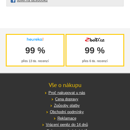
sdílet na facebooku
99 %
99 %
přes 13 tis. recenzí
přes 6 tis. recenzí
Vše o nákupu
Proč nakupovat u nás
Cena dopravy
Způsoby platby
Obchodní podmínky
Reklamace
Vrácení peněz do 14 dnů