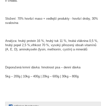
v chladu.
Složení: 70% hovězí maso + vedlejší produkty - hovězí droby, 30%
svalovina
Analýza: hrubý protein 16 %, hrubý tuk 11 %, hrubá vláknina 0,5 %,
hrubý popel 2,5 %,vlhkost 70 %, vysoký přirozený obsah vitamínů
(A, E, D), aminokyselin (lysin, methionín, cystín) a minerálů
Doporučená krmní dávka: hmotnost psa – denní dávka
5kg – 200g | 10kg – 400g | 20kg – 600g | 30kg – 800g