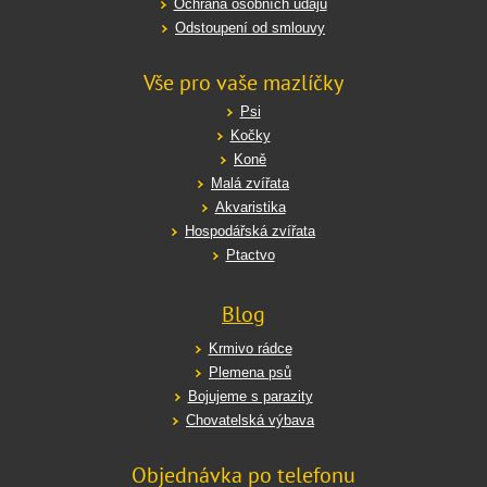
Ochrana osobních údajů
Odstoupení od smlouvy
Vše pro vaše mazlíčky
Psi
Kočky
Koně
Malá zvířata
Akvaristika
Hospodářská zvířata
Ptactvo
Blog
Krmivo rádce
Plemena psů
Bojujeme s parazity
Chovatelská výbava
Objednávka po telefonu