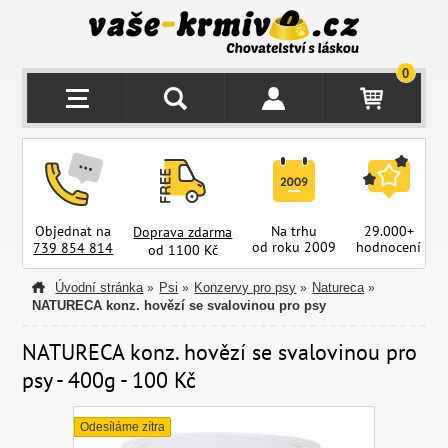
0
Objednat na
Na trhu
29.000+
Doprava zdarma
od roku 2009
hodnocení
z
739 854 814
od 1100 Kč
Úvodní stránka
Psi
Konzervy pro psy
Natureca
»
»
»
»
NATURECA konz. hovězí se svalovinou pro psy
NATURECA konz. hovězí se svalovinou pro
psy - 400g - 100 Kč
Odesíláme zítra