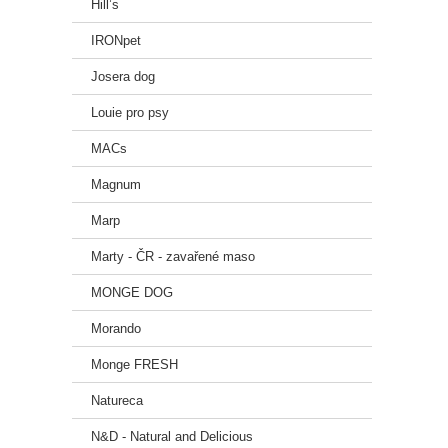
Hill’s
IRONpet
Josera dog
Louie pro psy
MACs
Magnum
Marp
Marty - ČR - zavařené maso
MONGE DOG
Morando
Monge FRESH
Natureca
N&D - Natural and Delicious