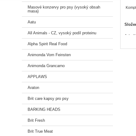
Masové konzervy pro psy (vysoký obsah
Komple
masa)
Aatu
Slože
All Animals - CZ, vysoký podíl proteinu
Jehněč
Alpha Spirit Real Food
Doplňk
Animonda Vom Feinsten
Analyt
Animonda Grancarno
Vlhkos
APPLAWS
Dávko
Araton
Hmotn
Brit care kapsy pro psy
1-5 kg
5-10 k
BARKING HEADS
10-15 
Brit Fresh
Brit True Meat