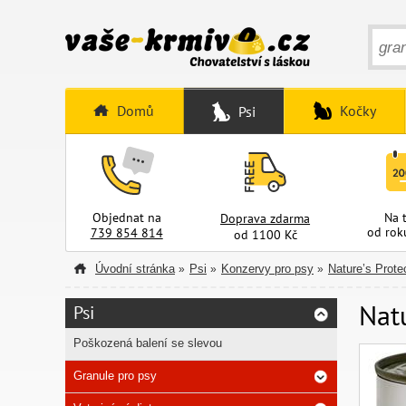
Domů
Kočky
Psi
Objednat na
Na 
Doprava zdarma
od rok
739 854 814
od 1100 Kč
Úvodní stránka
Psi
Konzervy pro psy
Nature’s Prote
»
»
»
Nat
Psi
Poškozená balení se slevou
Granule pro psy