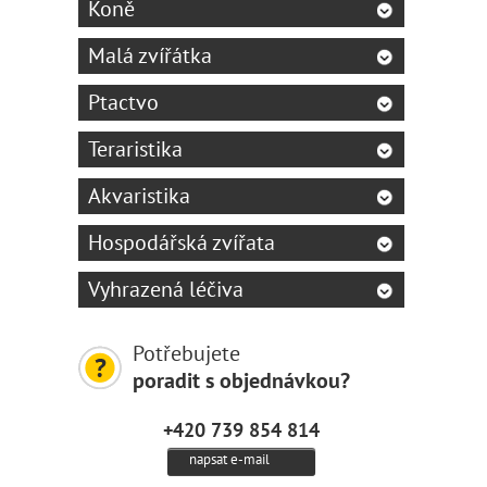
Koně
Malá zvířátka
Ptactvo
Teraristika
Akvaristika
Hospodářská zvířata
Vyhrazená léčiva
Potřebujete
poradit s objednávkou?
+420 739 854 814
napsat e-mail