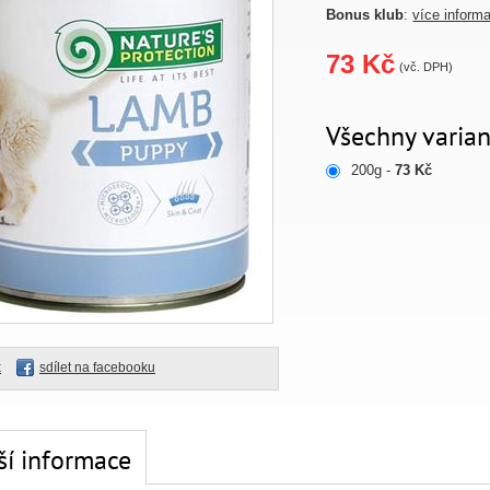
Bonus klub
:
více inform
73 Kč
(vč. DPH)
Všechny varian
200g -
73 Kč
k
sdílet na facebooku
ší informace