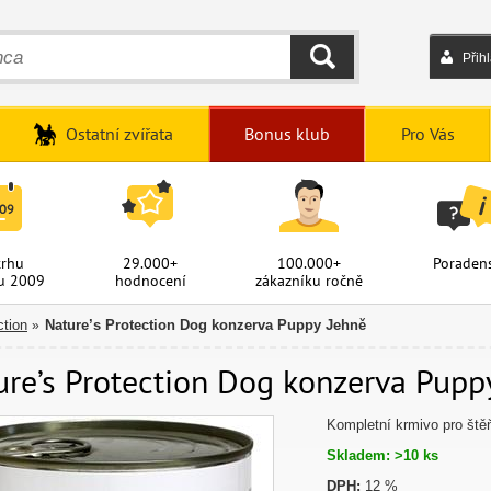
Přih
HLEDAT
Ostatní zvířata
Bonus klub
Pro Vás
trhu
29.000+
100.000+
Poradens
u 2009
hodnocení
zákazníku ročně
ction
Nature’s Protection Dog konzerva Puppy Jehně
»
ure’s Protection Dog konzerva Puppy
Kompletní krmivo pro ště
Skladem: >10 ks
DPH:
12 %