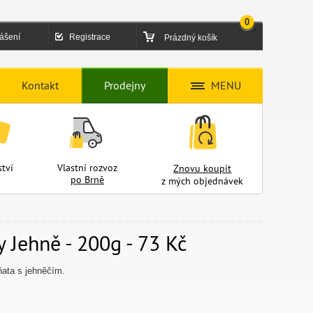
0
lášení
Registrace
Prázdný košík
Kontakt
Prodejny
MENU
tví
Vlastní rozvoz
Znovu koupit
po Brně
z mých objednávek
 Jehně - 200g - 73 Kč
ňata s jehněčím.