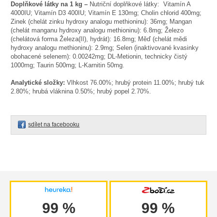
Doplňkové látky na 1 kg –
Nutriční doplňkové látky: Vitamín A
4000IU; Vitamín D3 400IU; Vitamín E 130mg; Cholin chlorid 400mg;
Zinek (chelát zinku hydroxy analogu methioninu): 36mg; Mangan
(chelát manganu hydroxy analogu methioninu): 6.8mg; Železo
(chelátová forma Železa(II), hydrát): 16.8mg; Měď (chelát mědi
hydroxy analogu methioninu): 2.9mg; Selen (inaktivované kvasinky
obohacené selenem): 0.00242mg; DL-Metionin, technicky čistý
1000mg; Taurin 500mg; L-Karnitin 50mg.
Analytické složky:
Vlhkost 76.00%; hrubý protein 11.00%; hrubý tuk
2.80%; hrubá vláknina 0.50%; hrubý popel 2.70%.
sdílet na facebooku
99 %
99 %