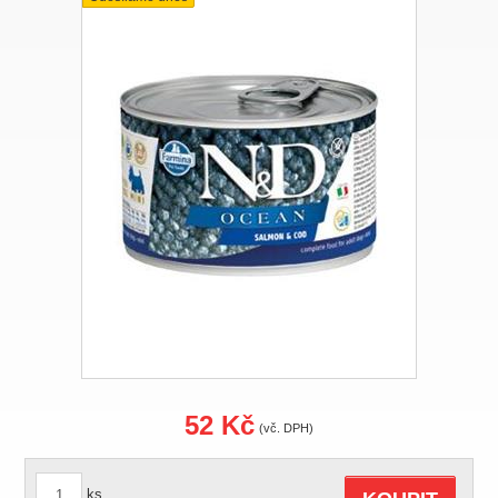
52 Kč
(vč. DPH)
ks