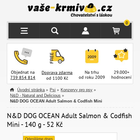
0
Objednat na
Na trhu
29.000+
Doprava zdarma
od roku 2009
hodnocení
z
739 854 814
od 1100 Kč
Úvodní stránka
Psi
Konzervy pro psy
»
»
»
N&D - Natural and Delicious
»
N&D DOG OCEAN Adult Salmon & Codfish Mini
N&D DOG OCEAN Adult Salmon & Codfish
Mini - 140 g - 52 Kč
Odesíláme dnes