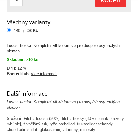
KOUPIT
Všechny varianty
140 g -
52 Kč
Losos, treska. Kompletní vlhké krmivo pro dospělé psy malých
plemen.
Skladem: >10 ks
DPH:
12 %
Bonus klub
:
více informací
Další informace
Losos, treska. Kompletní vlhké krmivo pro dospělé psy malých
plemen.
Složení:
Filet z lososa (30%), filet z tresky (30%), tuňák, krevety,
rybí olej, živočišný tuk, rýže parboiled, fruktooligosacharidy,
chondroitin sulfát, glukosamin, vitamíny, minerály.