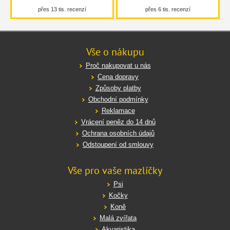
přes 13 tis. recenzí
přes 6 tis. recenzí
Vše o nákupu
Proč nakupovat u nás
Cena dopravy
Způsoby platby
Obchodní podmínky
Reklamace
Vrácení peněz do 14 dnů
Ochrana osobních údajů
Odstoupení od smlouvy
Vše pro vaše mazlíčky
Psi
Kočky
Koně
Malá zvířata
Akvaristika