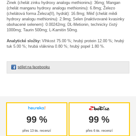
Zinek (chelát zinku hydroxy analogu methioninu): 36mg; Mangan
(chelát manganu hydroxy analogu methioninu): 6.8mg; Železo
(chelátová forma Železa(II), hydrát): 16.8mg; Měď (chelát mědi
hydroxy analogu methioninu): 2.9mg; Selen (inaktivované kvasinky
obohacené selenem): 0.00242mg; DL-Metionin, technicky čistý
1000mg; Taurin 500mg; L-Karnitin 50mg.
Analytické složky:
Vlhkost 75.00 %; hrubý protein 12.00 %; hrubý
tuk 5.00 %; hrubá vláknina 0.80 %; hrubý popel 1.80 %.
sdílet na facebooku
99 %
99 %
přes 13 tis. recenzí
přes 6 tis. recenzí