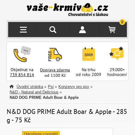
0
Objednat na
Na trhu
29.000+
Doprava zdarma
od roku 2009
hodnocení
z
739 854 814
od 1100 Kč
Úvodní stránka
Psi
Konzervy pro psy
»
»
»
N&D - Natural and Delicious
»
N&D DOG PRIME Adult Boar & Apple
N&D DOG PRIME Adult Boar & Apple - 285
g - 75 Kč
Odesíláme v pondělí