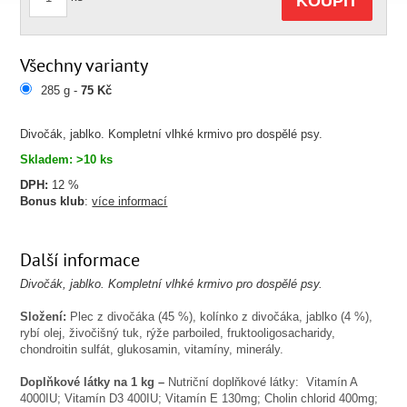
KOUPIT
Všechny varianty
285 g -
75 Kč
Divočák, jablko. Kompletní vlhké krmivo pro dospělé psy.
Skladem: >10 ks
DPH:
12 %
Bonus klub
:
více informací
Další informace
Divočák, jablko. Kompletní vlhké krmivo pro dospělé psy.
Složení:
Plec z divočáka (45 %), kolínko z divočáka, jablko (4 %),
rybí olej, živočišný tuk, rýže parboiled, fruktooligosacharidy,
chondroitin sulfát, glukosamin, vitamíny, minerály.
Doplňkové látky na 1 kg –
Nutriční doplňkové látky: Vitamín A
4000IU; Vitamín D3 400IU; Vitamín E 130mg; Cholin chlorid 400mg;