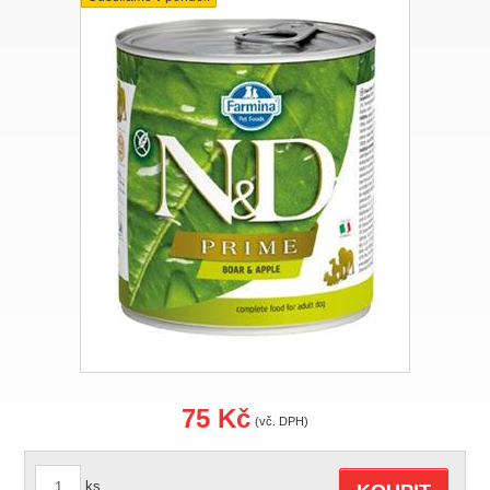
75 Kč
(vč. DPH)
ks