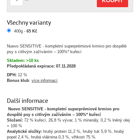
KOUPIT
Všechny varianty
400g -
65 Kč
Nuevo SENSITIVE - kompletní superprémiové krmivo pro dospělé
psy s citlivým zažíváním – 100%* kuřecí
Skladem: >10 ks
Předpokládaná expirace:
07.11.2028
DPH:
12 %
Bonus klub
:
více informací
Další informace
Nuevo
SENSITIVE -
kompletní superprémiové krmivo pro
dospělé psy s citlivým zažíváním – 100%* kuřecí
Složení:
72 % kuřecí, 26,8 % vývar, 1 % minerály, 0,2 % lněný olej
= 100 %
Analytické složky:
hrubý protein 11,2 %, hrubý tuk 5,9 %, hrubý
popel 2,4 %, hrubá vláknina 0,3 %, vlhkost 75 %.