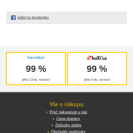
sdílet na facebooku
99 %
99 %
přes 13 tis. recenzí
přes 6 tis. recenzí
Vše o nákupu
Proč nakupovat u nás
Cena dopravy
Způsoby platby
Obchodní podmínky