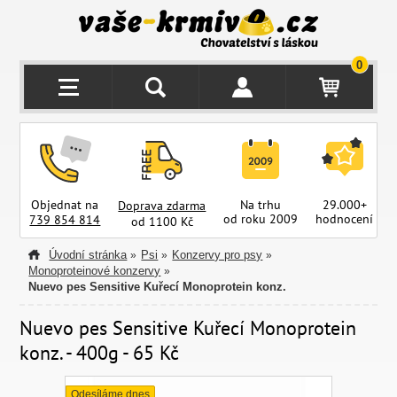
0
Objednat na
Na trhu
29.000+
Doprava zdarma
od roku 2009
hodnocení
z
739 854 814
od 1100 Kč
Úvodní stránka
Psi
Konzervy pro psy
»
»
»
Monoproteinové konzervy
»
Nuevo pes Sensitive Kuřecí Monoprotein konz.
Nuevo pes Sensitive Kuřecí Monoprotein
konz. - 400g - 65 Kč
Odesíláme dnes