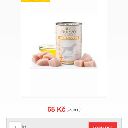
65 Kč
(vč. DPH)
ks