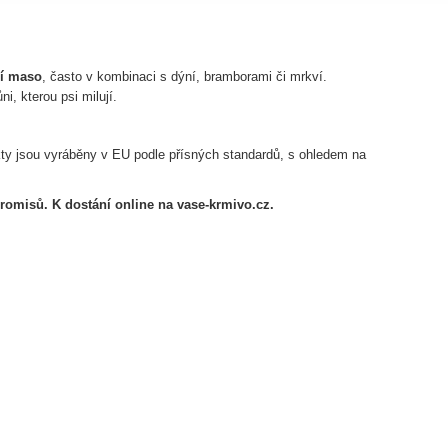
bí maso
, často v kombinaci s dýní, bramborami či mrkví.
i, kterou psi milují.
ty jsou vyráběny v EU podle přísných standardů, s ohledem na
romisů. K dostání online na vase-krmivo.cz.