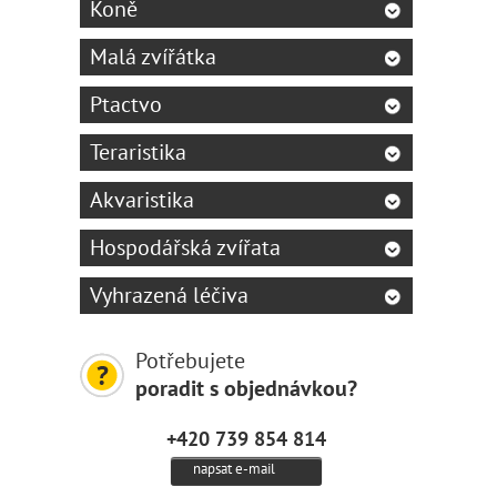
Koně
Malá zvířátka
Ptactvo
Teraristika
Akvaristika
Hospodářská zvířata
Vyhrazená léčiva
Potřebujete
poradit s objednávkou?
+420 739 854 814
napsat e-mail