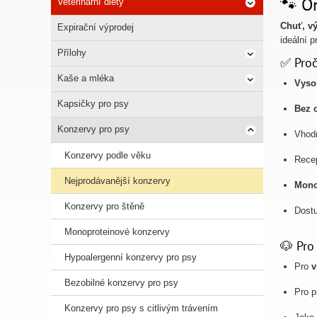
🐾 On
Veterinární diety
Chuť, vý
Expirační výprodej
ideální 
Přílohy
✅ Proč
Kaše a mléka
Vyso
Kapsičky pro psy
Bez 
Konzervy pro psy
Vhod
Konzervy podle věku
Rece
Nejprodávanější konzervy
Mono
Konzervy pro štěně
Dostu
Monoproteinové konzervy
🐶 Pro
Hypoalergenní konzervy pro psy
Pro
v
Bezobilné konzervy pro psy
Pro 
Konzervy pro psy s citlivým trávením