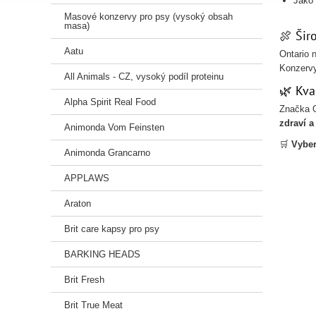
Jako
Masové konzervy pro psy (vysoký obsah
masa)
🍖 Šir
Aatu
Ontario 
Konzerv
All Animals - CZ, vysoký podíl proteinu
🌿 Kva
Alpha Spirit Real Food
Značka O
zdraví 
Animonda Vom Feinsten
🛒
Vyber
Animonda Grancarno
APPLAWS
Araton
Brit care kapsy pro psy
BARKING HEADS
Brit Fresh
Brit True Meat