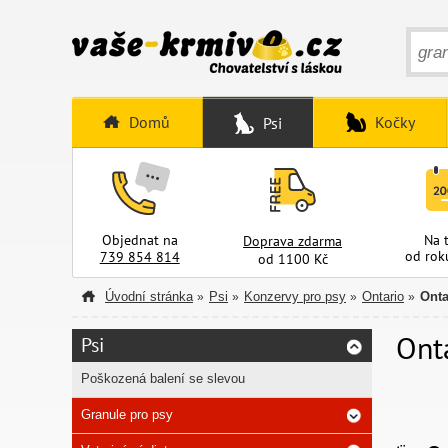
Domů
Kočky
Psi
Objednat na
Na 
Doprava zdarma
od rok
739 854 814
od 1100 Kč
Úvodní stránka
Psi
Konzervy pro psy
Ontario
Onta
»
»
»
»
Ont
Psi
Poškozená balení se slevou
Granule pro psy