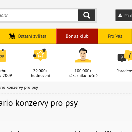
Přih
HLEDAT
Ostatní zvířata
Bonus klub
Pro Vás
trhu
29.000+
100.000+
Poradens
u 2009
hodnocení
zákazníku ročně
rio konzervy pro psy
ario konzervy pro psy