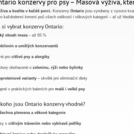
tario konzervy pro psy – Masová výživa, kter
živa a kvalita v každé porci.
Konzervy
Ontario
jsou vyrobeny z vysoce kval
pro každodenní krmení psů všech velikostí i věkových kategorií – ať už hledá
 si vybrat konzervy Ontario:
ký obsah masa
– až 65 %
obilovin a umělých konzervantů
né pro
citlivé psy a alergiky
ptury obohacené o
zeleninu, rýži nebo bylinky
proteinové varianty
– skvělé pro eliminační diety
pné v praktických baleních pro
malé i velké psy
 koho jsou Ontario konzervy vhodné?
šechna plemena a věkové kategorie
psy s
citlivým trávením nebo vybíravé jedlíky