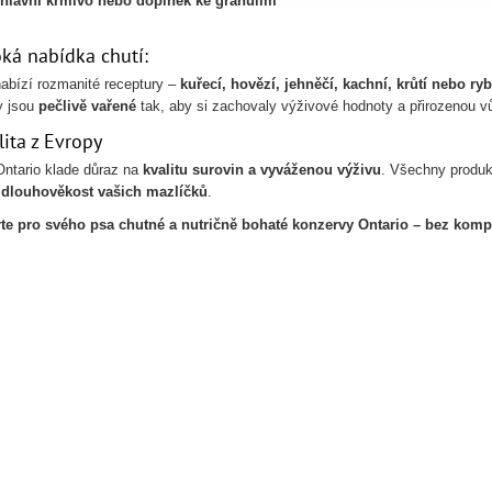
hlavní krmivo nebo doplněk ke granulím
oká nabídka chutí:
nabízí rozmanité receptury –
kuřecí, hovězí, jehněčí, kachní, krůtí nebo ry
y jsou
pečlivě vařené
tak, aby si zachovaly výživové hodnoty a přirozenou vůn
lita z Evropy
ntario klade důraz na
kvalitu surovin a vyváženou výživu
. Všechny produk
a dlouhověkost vašich mazlíčků
.
te pro svého psa chutné a nutričně bohaté konzervy Ontario – bez komp