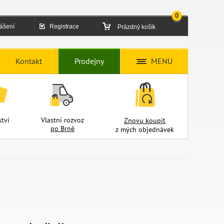
0
lášení
Registrace
Prázdný košík
Kontakt
Prodejny
MENU
tví
Vlastní rozvoz
Znovu koupit
po Brně
z mých objednávek