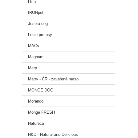
Hill’s
IRONpet
Josera dog
Louie pro psy
MACs
Magnum
Marp
Marty - ČR - zavařené maso
MONGE DOG
Morando
Monge FRESH
Natureca
N&D - Natural and Delicious