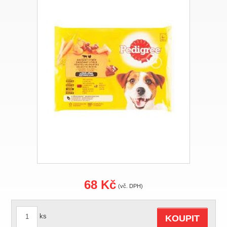
68 Kč
(vč. DPH)
ks
KOUPIT