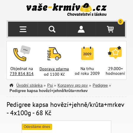
0
Objednat na
Na trhu
29.000+
Doprava zdarma
od roku 2009
hodnocení
z
739 854 814
od 1100 Kč
Úvodní stránka
Psi
Konzervy pro psy
Pedigree
»
»
»
»
Pedigree kapsa hovězí+jehně/krůta+mrkev
Pedigree kapsa hovězí+jehně/krůta+mrkev
- 4x100g - 68 Kč
Odesíláme dnes