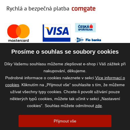
Rychlá a bezpečná platba
Prosíme o souhlas se soubory cookies
Díky Vašemu souhlasu můžeme zlepšovat e-shop i Váš zážitek při
nakupování, děkujeme.
Podrobné informace o cookies naleznete v sekci
Více informací o
cookies
. Kliknutím na „Přijmout vše“ souhlasíte s tím, že můžeme
užívat všechny typy cookies. Chcete-li povolit užívání pouze
některých typů cookies, můžete tak učinit v sekci „Nastavení
cookies“. Souhlas můžete odmítnout
zde
.
2026 ©
www.vase-krmivo.cz
- Tomáš Kroupa e-shop, Kanice 307, 664 01
Přijmout vše
Brno-venkov, IČ: 75785439
vytvořil:
webProgress
|
Nastavení cookies