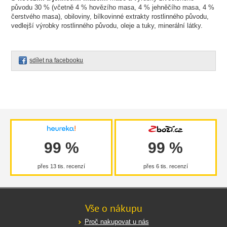
původu 30 % (včetně 4 % hovězího masa, 4 % jehněčího masa, 4 %
čerstvého masa), obiloviny, bílkovinné extrakty rostlinného původu,
vedlejší výrobky rostlinného původu, oleje a tuky, minerální látky.
sdílet na facebooku
99 %
99 %
přes 13 tis. recenzí
přes 6 tis. recenzí
Vše o nákupu
Proč nakupovat u nás