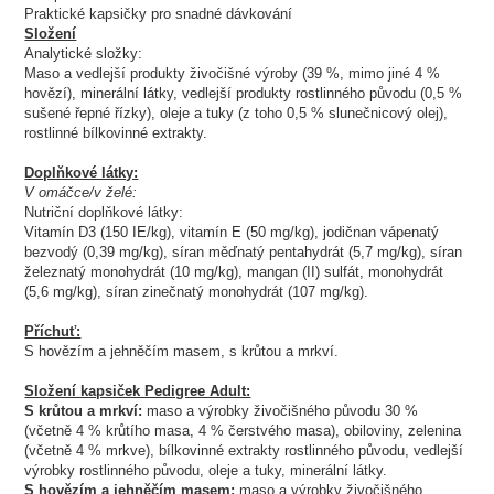
Praktické kapsičky pro snadné dávkování
Složení
Analytické složky:
Maso a vedlejší produkty živočišné výroby (39 %, mimo jiné 4 %
hovězí), minerální látky, vedlejší produkty rostlinného původu (0,5 %
sušené řepné řízky), oleje a tuky (z toho 0,5 % slunečnicový olej),
rostlinné bílkovinné extrakty.
Doplňkové látky:
V omáčce/v želé:
Nutriční doplňkové látky:
Vitamín D3 (150 IE/kg), vitamín E (50 mg/kg), jodičnan vápenatý
bezvodý (0,39 mg/kg), síran měďnatý pentahydrát (5,7 mg/kg), síran
železnatý monohydrát (10 mg/kg), mangan (II) sulfát, monohydrát
(5,6 mg/kg), síran zinečnatý monohydrát (107 mg/kg).
Příchuť:
S hovězím a jehněčím masem, s krůtou a mrkví.
Složení kapsiček Pedigree Adult:
S krůtou a mrkví:
maso a výrobky živočišného původu 30 %
(včetně 4 % krůtího masa, 4 % čerstvého masa), obiloviny, zelenina
(včetně 4 % mrkve), bílkovinné extrakty rostlinného původu, vedlejší
výrobky rostlinného původu, oleje a tuky, minerální látky.
S hovězím a jehněčím masem:
maso a výrobky živočišného