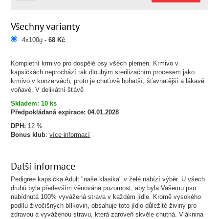
Všechny varianty
4x100g -
68 Kč
Kompletní krmivo pro dospělé psy všech plemen. Krmivo v
kapsičkách neprochází tak dlouhým sterilizačním procesem jako
krmivo v konzervách, proto je chuťově bohatší, šťavnatější a lákavě
voňavé. V delikátní šťávě
Skladem: 10 ks
Předpokládaná expirace:
04.01.2028
DPH:
12 %
Bonus klub
:
více informací
Další informace
Pedigree kapsička Adult "naše klasika" v želé nabízí výběr. U všech
druhů byla především věnována pozornost, aby byla Vašemu psu
nabídnutá 100% vyvážená strava v každém jídle. Kromě vysokého
podílu živočišných bílkovin, obsahuje toto jídlo důležité živiny pro
zdravou a vyváženou stravu, která zároveň skvěle chutná. Vláknina