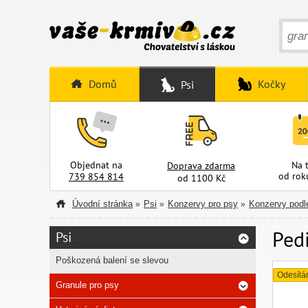
Domů
Kočky
Psi
Objednat na
Na 
Doprava zdarma
od rok
739 854 814
od 1100 Kč
Úvodní stránka
Psi
Konzervy pro psy
Konzervy podl
»
»
»
Pedi
Psi
Poškozená balení se slevou
Odesílá
Granule pro psy