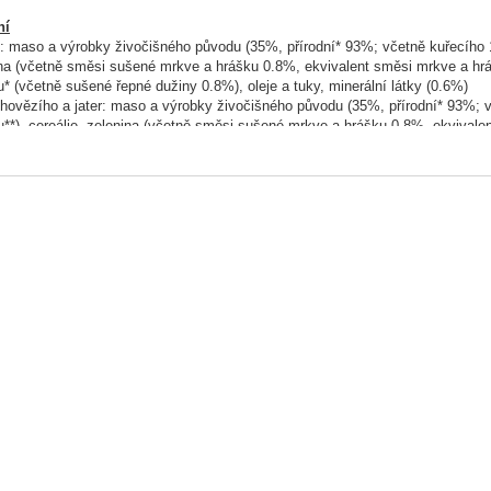
ní
: maso a výrobky živočišného původu (35%, přírodní* 93%; včetně kuřecího 
na (včetně směsi sušené mrkve a hrášku 0.8%, ekvivalent směsi mrkve a hrášk
* (včetně sušené řepné dužiny 0.8%), oleje a tuky, minerální látky (0.6%)
ovězího a jater: maso a výrobky živočišného původu (35%, přírodní* 93%;
**), cereálie, zelenina (včetně směsi sušené mrkve a hrášku 0.8%, ekvivalen
y rostlinného původu* (včetně sušené řepné dužiny 0.8%), oleje a tuky, miner
 maso a výrobky živočišného původu (35%, přírodní* 93%; včetně krůtího 14%
ě sušené mrkve 0.6%, ekvivalent mrkve 4%), rostlinné bílkovinné extrakty, v
 oleje a tuky, minerální látky (0.6%)
ovězího a jehněčího: maso a výrobky živočišného původu (35%, přírodní* 
9% v každém kousku**), cereálie, zelenina (včetně sušené mrkve 0.6%, ekviva
nného původu* (včetně sušené řepné dužiny 0.8%), oleje a tuky, minerální látk
dní ingredience
ek zpravidla 45% produktu
ové hodnoty
ické složky (v %):
n:7.5
tuku:5.2
anorganických látek:1.8
vláknina:0.40
t:82.0