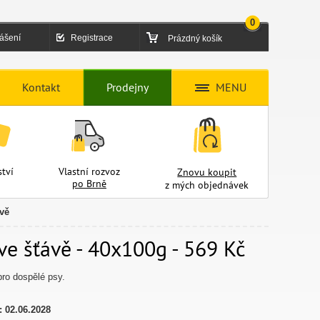
0
lášení
Registrace
Prázdný košík
Kontakt
Prodejny
MENU
tví
Vlastní rozvoz
Znovu koupit
po Brně
z mých objednávek
vě
ve šťávě - 40x100g - 569 Kč
ro dospělé psy.
:
02.06.2028