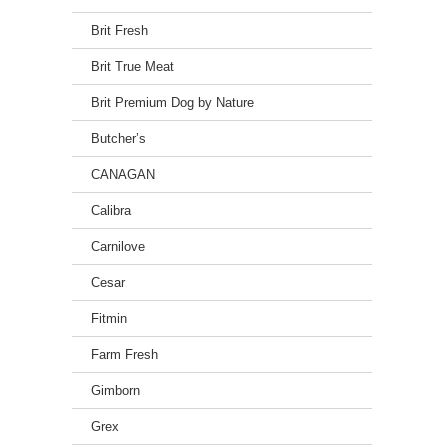
Doplňk
Nutrič
Brit Fresh
Vitami
Vitam
Brit True Meat
Měď (S
Jód (J
Brit Premium Dog by Nature
Železo
Manga
Butcher’s
Zinek 
CANAGAN
Calibra
Carnilove
Cesar
Fitmin
Farm Fresh
Gimborn
Grex