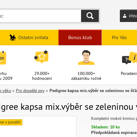
Přih
HLEDAT
Ostatní zvířata
Bonus klub
Pro Vás
trhu
29.000+
100.000+
Poradens
u 2009
hodnocení
zákazníku ročně
e věku
Pro dospělé psy
Pedigree kapsa mix.výběr se zeleninou ve šťá
»
»
gree kapsa mix.výběr se zeleninou 
Kompletní mokré krmivo p
me v pondělí
Skladem: 10 ks
Předpokládaná expirace