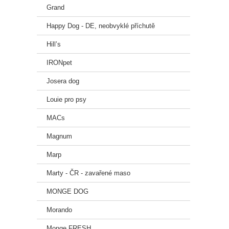
Grand
Happy Dog - DE, neobvyklé příchutě
Hill’s
IRONpet
Josera dog
Louie pro psy
MACs
Magnum
Marp
Marty - ČR - zavařené maso
MONGE DOG
Morando
Monge FRESH