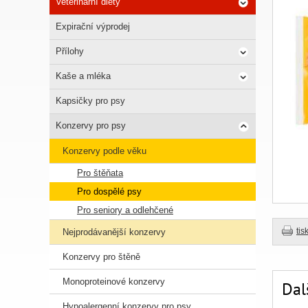
Veterinární diety
Expirační výprodej
Přílohy
Kaše a mléka
Kapsičky pro psy
Konzervy pro psy
Konzervy podle věku
Pro štěňata
Pro dospělé psy
Pro seniory a odlehčené
tis
Nejprodávanější konzervy
Konzervy pro štěně
Monoproteinové konzervy
Dal
Hypoalergenní konzervy pro psy