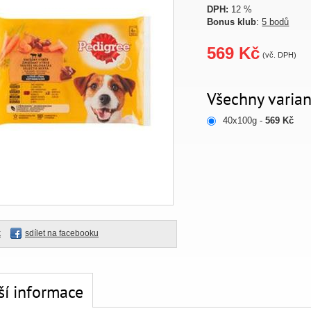
DPH:
12 %
Bonus klub
:
5 bodů
569 Kč
(vč. DPH)
Všechny varian
40x100g -
569 Kč
k
sdílet na facebooku
ší informace