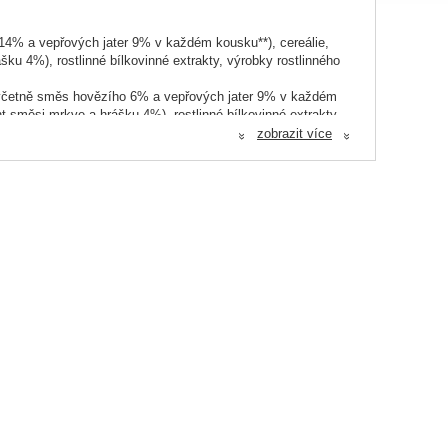
14% a vepřových jater 9% v každém kousku**), cereálie,
u 4%), rostlinné bílkovinné extrakty, výrobky rostlinného
 včetně směs hovězího 6% a vepřových jater 9% v každém
t směsi mrkve a hrášku 4%), rostlinné bílkovinné extrakty,
ální látky (0.6%)
zobrazit více
«
«
 a vepřových jater 9% v každém kousku**), cereálie, zelenina
ýrobky rostlinného původu* (včetně sušené řepné dužiny
93%; včetně směsi hovězího 7%, jehněčího 7% a vepřových
lent mrkve 4%), rostlinné bílkovinné extrakty, výrobky
y (0.6%)