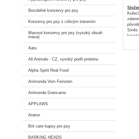
Slože
Bezobilné konzervy pro psy
Kuřecí
zeleni
Konzervy pro psy s citlivým trávením
původu
Směs h
Masové konzervy pro psy (vysoký obsah
kousku
masa)
výrobk
Krůtí:
Aatu
(včetn
0.8%),
All Animals - CZ, vysoký podíl proteinu
Směs h
jater 
Alpha Spirit Real Food
rostli
*příro
Animonda Vom Feinsten
**kous
Animonda Grancarno
Výživ
Analyt
APPLAWS
protei
obsah 
Araton
obsah 
hrubá 
Brit care kapsy pro psy
vlhkos
BARKING HEADS