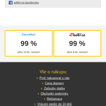
sdílet na facebooku
99 %
99 %
přes 13 tis. recenzí
přes 6 tis. recenzí
Vše o nákupu
Proč nakupovat u nás
Cena dopravy
Způsoby platby
Obchodní podmínky
Reklamace
Vrácení peněz do 14 dnů