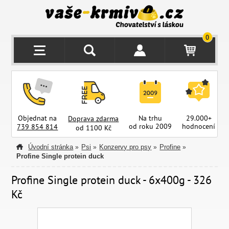
0
Objednat na
Na trhu
29.000+
Doprava zdarma
od roku 2009
hodnocení
z
739 854 814
od 1100 Kč
Úvodní stránka
Psi
Konzervy pro psy
Profine
»
»
»
»
Profine Single protein duck
Profine Single protein duck - 6x400g - 326
Kč