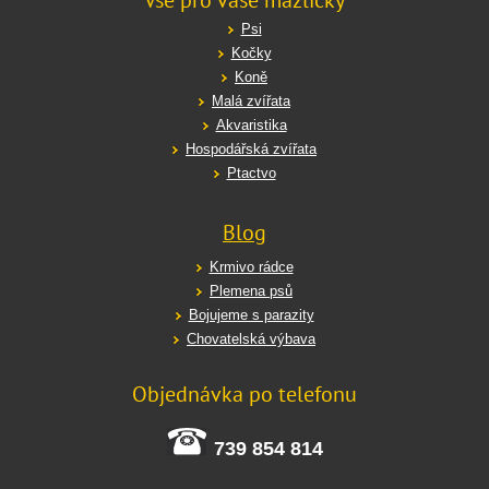
Vše pro vaše mazlíčky
Psi
Kočky
Koně
Malá zvířata
Akvaristika
Hospodářská zvířata
Ptactvo
Blog
Krmivo rádce
Plemena psů
Bojujeme s parazity
Chovatelská výbava
Objednávka po telefonu
739 854 814