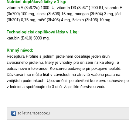
Nutriční doplňkové látky v 1 kg:
vitamín A (3a672a) 1000 IU, vitamín D3 (3a671) 200 IU, vitamín E
(3a700) 100 mg, zinek (3b606) 15 mg, mangan (3b504) 3 mg, jód
(3b201) 0,75 mg, měď (3b406) 4 mg, železo (3b106) 10 mg.
Technologické doplňkové látky v 1 kg:
karubin (E410) 5000 mg.
Krmný návod:
Receptura Profine s jedním proteinem obsahuje jeden druh
živočišného proteinu, který je vhodný pro snížení rizika alergií a
potravinové intolerance. Konzervu podávejte při pokojové teplotě.
Dávkování se může lišit v závislosti na aktivitě vašeho psa a na
vnějších podmínkách. Upozornění: po otevření konzervu uchovávejte
v lednici a spotřebujte do 3 dnů. Zajistěte čerstvou vodu.
sdílet na facebooku