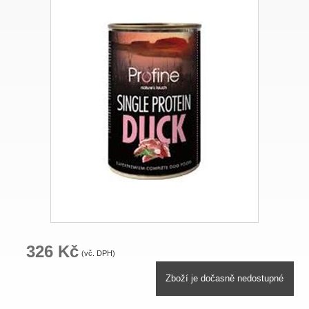
326 Kč
(vč. DPH)
Zboží je dočasně nedostupné