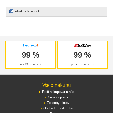
sdílet na facebooku
99 %
99 %
přes 13 tis. recenzí
přes 6 tis. recenzí
Vše o nákupu
Proč nakupovat u nás
Cena dopravy
Způsoby platby
Obchodní podmínky