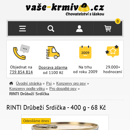
0
Objednat na
Na trhu
29.000+
Doprava zdarma
od roku 2009
hodnocení
z
739 854 814
od 1100 Kč
Úvodní stránka
Psi
Konzervy pro psy
»
»
»
Konzervy podle věku
Pro dospělé psy
»
»
RINTI Drůbeží Srdíčka
RINTI Drůbeží Srdíčka - 400 g - 68 Kč
Odesíláme dnes