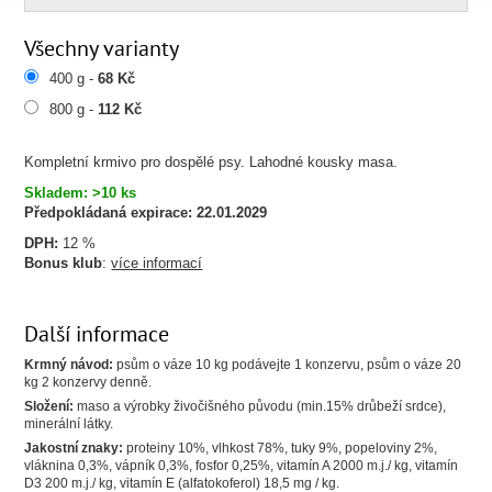
Všechny varianty
400 g -
68 Kč
800 g -
112 Kč
Kompletní krmivo pro dospělé psy. Lahodné kousky masa.
Skladem: >10 ks
Předpokládaná expirace:
22.01.2029
DPH:
12 %
Bonus klub
:
více informací
Další informace
Krmný návod:
psům o váze 10 kg podávejte 1 konzervu, psům o váze 20
kg 2 konzervy denně.
Složení:
maso a výrobky živočišného původu (min.15% drůbeží srdce),
minerální látky.
Jakostní znaky:
proteiny 10%, vlhkost 78%, tuky 9%, popeloviny 2%,
vláknina 0,3%, vápník 0,3%, fosfor 0,25%, vitamín A 2000 m.j./ kg, vitamín
D3 200 m.j./ kg, vitamín E (alfatokoferol) 18,5 mg / kg.