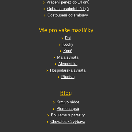
Vrácení peněz do 14 dnů
Ochrana osobních údajů
Odstoupení od smlouvy
Vše pro vaše mazlíčky
Psi
Kočky
Koně
Malá zvířata
Akvaristika
Hospodářská zvířata
Ptactvo
Blog
Krmivo rádce
Plemena psů
Bojujeme s parazity
Chovatelská výbava