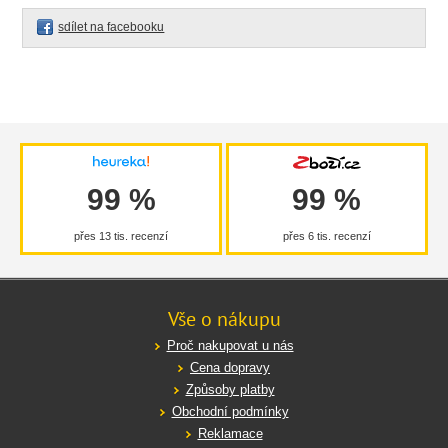
sdílet na facebooku
99 %
99 %
přes 13 tis. recenzí
přes 6 tis. recenzí
Vše o nákupu
Proč nakupovat u nás
Cena dopravy
Způsoby platby
Obchodní podmínky
Reklamace