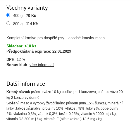
Všechny varianty
400 g -
70 Kč
800 g -
114 Kč
Kompletní krmivo pro dospělé psy. Lahodné kousky masa.
Skladem: >10 ks
Předpokládaná expirace:
22.01.2029
DPH:
12 %
Bonus klub
:
více informací
Další informace
Krmný návod:
psům o váze 10 kg podávejte 1 konzervu, psům o váze 20
kg 2 konzervy denně.
Složení:
maso a výrobky živočišného původu (min.15% šunka), minerální
látky.
Jakostní znaky:
proteiny 10%, vlhkost 78%, tuky 9%, popeloviny
2%, vláknina 0,3%, vápník 0,3%, fosfor 0,25%, vitamín A 2000 m.j./ kg,
vitamín D3 200 m.j./ kg, vitamín E (alfatokoferol) 18,5 mg / kg.