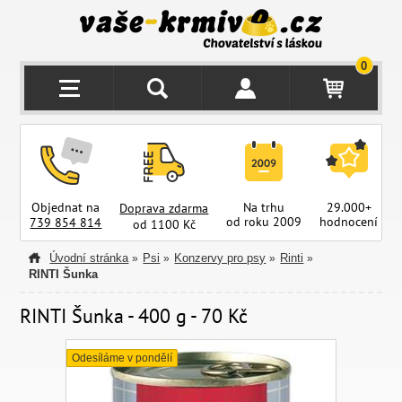
0
Objednat na
Na trhu
29.000+
Doprava zdarma
od roku 2009
hodnocení
z
739 854 814
od 1100 Kč
Úvodní stránka
Psi
Konzervy pro psy
Rinti
»
»
»
»
RINTI Šunka
RINTI Šunka - 400 g - 70 Kč
Odesíláme v pondělí