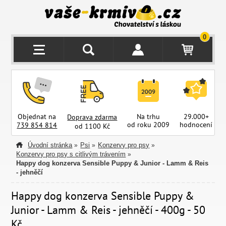
0
Objednat na
Na trhu
29.000+
Doprava zdarma
od roku 2009
hodnocení
z
739 854 814
od 1100 Kč
Úvodní stránka
Psi
Konzervy pro psy
»
»
»
Konzervy pro psy s citlivým trávením
»
Happy dog konzerva Sensible Puppy & Junior - Lamm & Reis
- jehněčí
Happy dog konzerva Sensible Puppy &
Junior - Lamm & Reis - jehněčí - 400g - 50
Kč