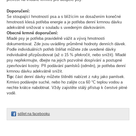
Doporučení:
Se stoupající hmotností psa a s blížícím se dosažením konečné
hmotnosti klesá potřeba energie a je potřeba denní krmnou dávku
adekvátně snižovat v souladu s uvedeným dávkováním.
Obecné krmné doporučení:
Mladé psy je potřeba pravidelně vážit a vývoj hmotnosti
dokumentovat. Zde jsou uváděny průměrné hodnoty denních dávek.
Podle individuálních potřeb štěňat můžete zde uvedené dávky
individuálně přizpůsobovat (až o 15 % překročit, nebo snížit). Mladé
psy nepřekrmujte, dbejte na jejich pozvolné dospívání a postupné
zpevňování kostry. Při podávání pamlsků (odměn), je potřeba denní
krmnou dávku adekvátně snížit.
Tip:
část denní dávky můžete štěněti nabízet z ruky jako pamlsek.
Krmivo podávejte suché, nebo ho zalijte cca 60 °C teplou vodou a
nechte krátce nabobtnat. Vždy zajistěte stálý přístup k čerstvé pitné
vodě.
sdílet na facebooku