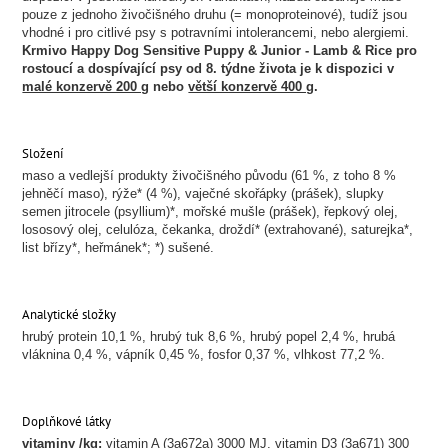
pouze z jednoho živočišného druhu (= monoproteinové), tudíž jsou
vhodné i pro citlivé psy s potravními intolerancemi, nebo alergiemi.
Krmivo Happy Dog Sensitive Puppy & Junior - Lamb & Rice pro
rostoucí a dospívající psy od 8. týdne života je k dispozici v
malé konzervě 200 g
nebo
větší konzervě 400 g
.
Složení
maso a vedlejší produkty živočišného původu (61 %, z toho 8 %
jehněčí maso), rýže* (4 %), vaječné skořápky (prášek), slupky
semen jitrocele (psyllium)*, mořské mušle (prášek), řepkový olej,
lososový olej, celulóza, čekanka, droždí* (extrahované), saturejka*,
list břízy*, heřmánek*; *) sušené.
Analytické složky
hrubý protein 10,1 %, hrubý tuk 8,6 %, hrubý popel 2,4 %, hrubá
vláknina 0,4 %, vápník 0,45 %, fosfor 0,37 %, vlhkost 77,2 %.
Doplňkové látky
vitaminy /kg:
vitamin A (3a672a) 3000 MJ, vitamin D3 (3a671) 300