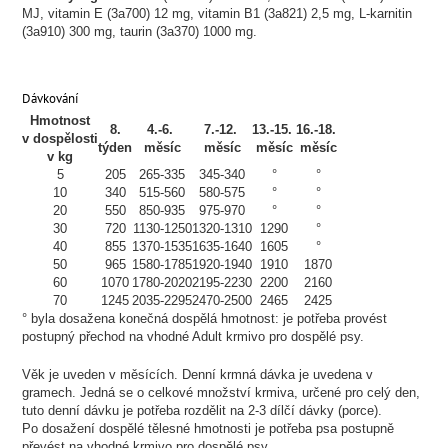
MJ, vitamin E (3a700) 12 mg, vitamin B1 (3a821) 2,5 mg, L-karnitin
(3a910) 300 mg, taurin (3a370) 1000 mg.
Dávkování
Hmotnost
8.
4.-6.
7.-12.
13.-15.
16.-18.
v dospělosti
týden
měsíc
měsíc
měsíc
měsíc
v kg
5
205
265-335
345-340
°
°
10
340
515-560
580-575
°
°
20
550
850-935
975-970
°
°
30
720
1130-1250
1320-1310
1290
°
40
855
1370-1535
1635-1640
1605
°
50
965
1580-1785
1920-1940
1910
1870
60
1070
1780-2020
2195-2230
2200
2160
70
1245
2035-2295
2470-2500
2465
2425
° byla dosažena konečná dospělá hmotnost: je potřeba provést
postupný přechod na vhodné Adult krmivo pro dospělé psy.
Věk je uveden v měsících. Denní krmná dávka je uvedena v
gramech. Jedná se o celkové množství krmiva, určené pro celý den,
tuto denní dávku je potřeba rozdělit na 2-3 dílčí dávky (porce).
Po dosažení dospělé tělesné hmotnosti je potřeba psa postupně
převést na vhodné krmivo pro dospělé psy.