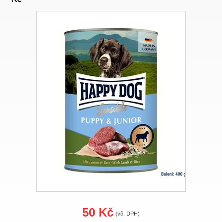
50 Kč
(vč. DPH)