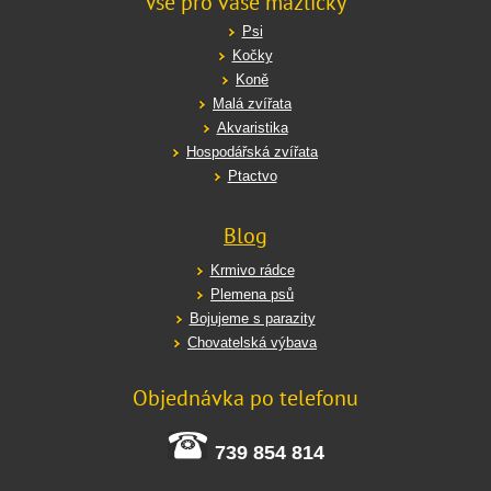
Vše pro vaše mazlíčky
Psi
Kočky
Koně
Malá zvířata
Akvaristika
Hospodářská zvířata
Ptactvo
Blog
Krmivo rádce
Plemena psů
Bojujeme s parazity
Chovatelská výbava
Objednávka po telefonu
739 854 814