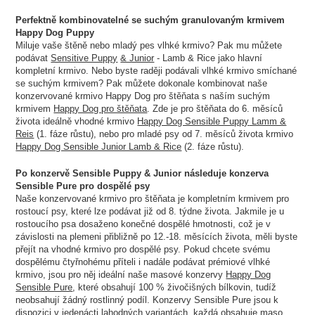
Perfektně kombinovatelné se suchým granulovaným krmivem
Happy Dog Puppy
Miluje vaše štěně nebo mladý pes vlhké krmivo? Pak mu můžete
podávat
Sensitive Puppy
& Junior
- Lamb & Rice jako hlavní
kompletní krmivo. Nebo byste raději podávali vlhké krmivo smíchané
se suchým krmivem? Pak můžete dokonale kombinovat naše
konzervované krmivo Happy Dog pro štěňata s naším suchým
krmivem
Happy Dog pro štěňata
. Zde je pro štěňata do 6. měsíců
života ideálně vhodné krmivo
Happy Dog Sensible Puppy
Lamm &
Reis
(1. fáze růstu), nebo pro mladé psy od 7. měsíců života krmivo
Happy Dog Sensible Junior Lamb & Rice
(2. fáze růstu).
Po konzervě Sensible Puppy & Junior následuje konzerva
Sensible Pure pro dospělé psy
Naše konzervované krmivo pro štěňata je kompletním krmivem pro
rostoucí psy, které lze podávat již od 8. týdne života. Jakmile je u
rostoucího psa dosaženo konečné dospělé hmotnosti, což je v
závislosti na plemeni přibližně po 12.-18. měsících života, měli byste
přejít na vhodné krmivo pro dospělé psy. Pokud chcete svému
dospělému čtyřnohému příteli i nadále podávat prémiové vlhké
krmivo, jsou pro něj ideální naše masové konzervy
Happy Dog
Sensible Pure
, které obsahují 100 % živočišných bílkovin, tudíž
neobsahují žádný rostlinný podíl. Konzervy Sensible Pure jsou k
dispozici v jedenácti lahodných variantách, každá obsahuje maso