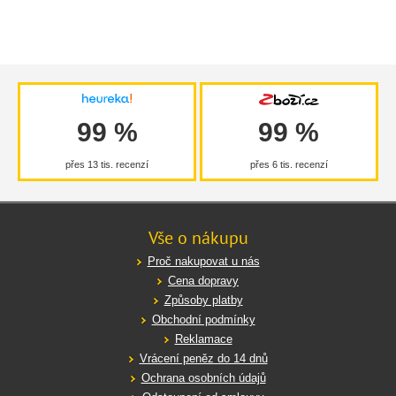
99 %
99 %
přes 13 tis. recenzí
přes 6 tis. recenzí
Vše o nákupu
Proč nakupovat u nás
Cena dopravy
Způsoby platby
Obchodní podmínky
Reklamace
Vrácení peněz do 14 dnů
Ochrana osobních údajů