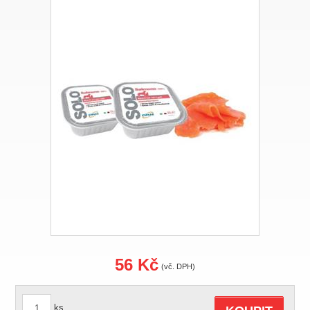
56 Kč
(vč. DPH)
ks