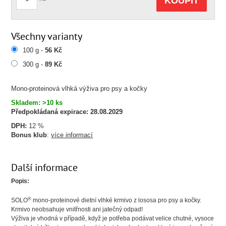
KOUPIT
Všechny varianty
100 g -
56 Kč
300 g -
89 Kč
Mono-proteinová vlhká výživa pro psy a kočky
Skladem: >10 ks
Předpokládaná expirace:
28.08.2029
DPH:
12 %
Bonus klub
:
více informací
Další informace
Popis:
®
SOLO
mono-proteinové dietní vlhké krmivo z lososa pro psy a kočky.
Krmivo neobsahuje vnitřnosti ani jatečný odpad!
Výživa je vhodná v případě, když je potřeba podávat velice chutné, vysoce