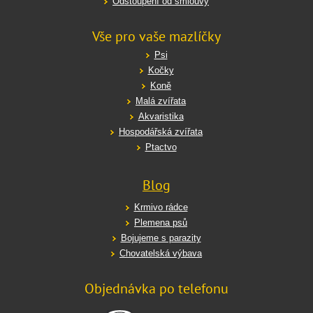
Odstoupení od smlouvy
Vše pro vaše mazlíčky
Psi
Kočky
Koně
Malá zvířata
Akvaristika
Hospodářská zvířata
Ptactvo
Blog
Krmivo rádce
Plemena psů
Bojujeme s parazity
Chovatelská výbava
Objednávka po telefonu