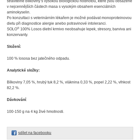
stravitelné bílkoviny s vysokou biologickou hodnotou, které jsou obsažené
v nejcennějších částech masa s vysokým obsahem esenciálních
aminokyselin.
Po konzultaci s veterinárním lékařem je možné podávat monoproteinovou
dietu při diagnostice alergie anebo potravinové intoleranci.
®
SOLO
100% Losos dietní krmivo neobsahuje lepek, stresory, barviva ani
konzervanty.
Složení:
100 % lososa bez jatečného odpadu.
Analytické složky:
Bílkoviny 7,05 %, hrubý tuk 8,2 %, vláknina 0,33 %, popel 2,22 %, vlhkost
82,2 %.
Dávkování
:
100-150 g na 4 kg živé hmotnosti.
sdílet na facebooku