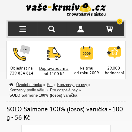
0
Objednat na
Na trhu
29.000+
Doprava zdarma
od roku 2009
hodnocení
z
739 854 814
od 1100 Kč
Úvodní stránka
Psi
Konzervy pro psy
»
»
»
Konzervy podle věku
Pro dospělé psy
»
»
SOLO Salmone 100% (losos) vanička
SOLO Salmone 100% (losos) vanička - 100
g - 56 Kč