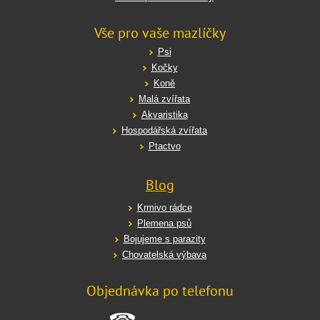
Vše pro vaše mazlíčky
Psi
Kočky
Koně
Malá zvířata
Akvaristika
Hospodářská zvířata
Ptactvo
Blog
Krmivo rádce
Plemena psů
Bojujeme s parazity
Chovatelská výbava
Objednávka po telefonu