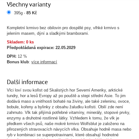
Všechny varianty
395g -
85 Kč
Kompletní krmivo bez obilovin pro dospělé psy, vlhké krmivo s
jelením masem, dýní a sladkými bramborami.
Skladem: 0 ks
Předpokládaná expirace:
22.05.2029
DPH:
12 %
Bonus klub
:
více informací
Další informace
Vlci loví svou kořist od Skalistých hor Severní Ameriky, arktické
tundry, hor a lesů Evropy až po pouště a stepi střední Asie. To jim
dodává maso a vnitřnosti bohaté na živiny, ale také zeleninu, ovoce,
bobule, kořeny a bylinky z obsahu žaludku kořisti. Obilí zde není
zahrnuto. Vlk tak přijímá potřebné vitamíny, minerály, stopové prvky,
enzymy a druhotné rostlinné látky. Vzhledem k tomu, že vlk je
předkem všech psů, naše mokré krmivo Wolfsblut je založeno na
přirozených stravovacích návycích vlka. Obsahuje hodně masa nebo
ryb v kombinaci se superpotravinami, které obsahují hodnotné