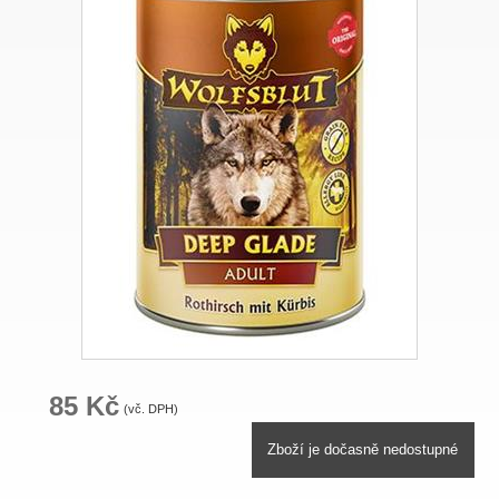
85 Kč
(vč. DPH)
Zboží je dočasně nedostupné