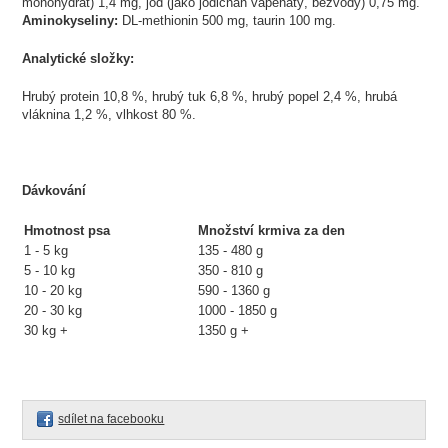
monohydrát) 1,4 mg, jód (jako jodičnan vápenatý, bezvodý) 0,75 mg.
Aminokyseliny:
DL-methionin 500 mg, taurin 100 mg.
Analytické složky:
Hrubý protein 10,8 %, hrubý tuk 6,8 %, hrubý popel 2,4 %, hrubá
vláknina 1,2 %, vlhkost 80 %.
Dávkování
Hmotnost psa
Množství krmiva za den
1 - 5 kg
135 - 480 g
5 - 10 kg
350 - 810 g
10 - 20 kg
590 - 1360 g
20 - 30 kg
1000 - 1850 g
30 kg +
1350 g +
sdílet na facebooku