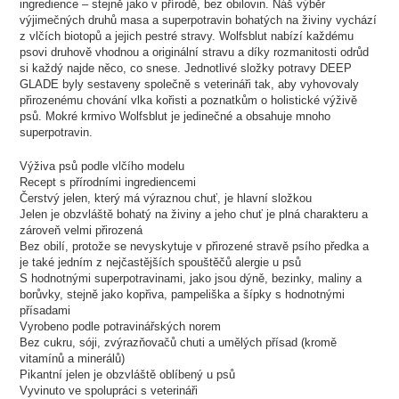
ingredience – stejně jako v přírodě, bez obilovin. Náš výběr
výjimečných druhů masa a superpotravin bohatých na živiny vychází
z vlčích biotopů a jejich pestré stravy. Wolfsblut nabízí každému
psovi druhově vhodnou a originální stravu a díky rozmanitosti odrůd
si každý najde něco, co snese. Jednotlivé složky potravy DEEP
GLADE byly sestaveny společně s veterináři tak, aby vyhovovaly
přirozenému chování vlka kořisti a poznatkům o holistické výživě
psů. Mokré krmivo Wolfsblut je jedinečné a obsahuje mnoho
superpotravin.
Výživa psů podle vlčího modelu
Recept s přírodními ingrediencemi
Čerstvý jelen, který má výraznou chuť, je hlavní složkou
Jelen je obzvláště bohatý na živiny a jeho chuť je plná charakteru a
zároveň velmi přirozená
Bez obilí, protože se nevyskytuje v přirozené stravě psího předka a
je také jedním z nejčastějších spouštěčů alergie u psů
S hodnotnými superpotravinami, jako jsou dýně, bezinky, maliny a
borůvky, stejně jako kopřiva, pampeliška a šípky s hodnotnými
přísadami
Vyrobeno podle potravinářských norem
Bez cukru, sóji, zvýrazňovačů chuti a umělých přísad (kromě
vitamínů a minerálů)
Pikantní jelen je obzvláště oblíbený u psů
Vyvinuto ve spolupráci s veterináři