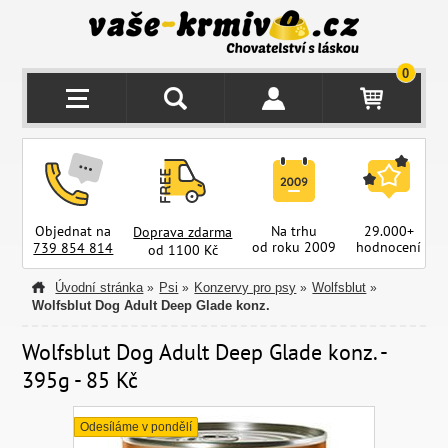
0
Objednat na
Na trhu
29.000+
Doprava zdarma
od roku 2009
hodnocení
z
739 854 814
od 1100 Kč
Úvodní stránka
Psi
Konzervy pro psy
Wolfsblut
»
»
»
»
Wolfsblut Dog Adult Deep Glade konz.
Wolfsblut Dog Adult Deep Glade konz. -
395g - 85 Kč
Odesíláme v pondělí