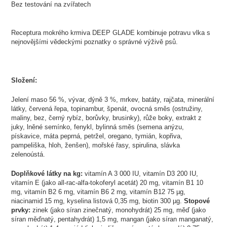
Bez testování na zvířatech
Receptura mokrého krmiva DEEP GLADE kombinuje potravu vlka s
nejnovějšími vědeckými poznatky o správné výživě psů.
Složení:
Jelení maso 56 %, vývar, dýně 3 %, mrkev, batáty, rajčata, minerální
látky, červená řepa, topinambur, špenát, ovocná směs (ostružiny,
maliny, bez, černý rybíz, borůvky, brusinky), růže boky, extrakt z
juky, lněné semínko, fenykl, bylinná směs (semena anýzu,
pískavice, máta peprná, petržel, oregano, tymián, kopřiva,
pampeliška, hloh, ženšen), mořské řasy, spirulina, slávka
zelenoústá.
Doplňkové látky na kg:
vitamín A 3 000 IU, vitamín D3 200 IU,
vitamín E (jako all-rac-alfa-tokoferyl acetát) 20 mg, vitamín B1 10
mg, vitamín B2 6 mg, vitamín B6 2 mg, vitamín B12 75 µg,
niacinamid 15 mg, kyselina listová 0,35 mg, biotin 300 µg.
Stopové
prvky:
zinek (jako síran zinečnatý, monohydrát) 25 mg, měď (jako
síran měďnatý, pentahydrát) 1,5 mg, mangan (jako síran manganatý,