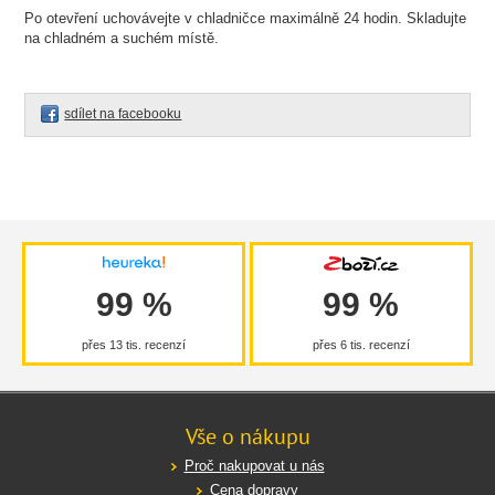
Po otevření uchovávejte v chladničce maximálně 24 hodin. Skladujte
na chladném a suchém místě.
sdílet na facebooku
99 %
99 %
přes 13 tis. recenzí
přes 6 tis. recenzí
Vše o nákupu
Proč nakupovat u nás
Cena dopravy