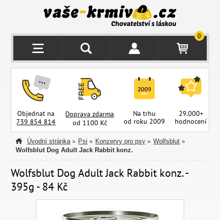
0
Objednat na
Na trhu
29.000+
Doprava zdarma
od roku 2009
hodnocení
z
739 854 814
od 1100 Kč
Úvodní stránka
Psi
Konzervy pro psy
Wolfsblut
»
»
»
»
Wolfsblut Dog Adult Jack Rabbit konz.
Wolfsblut Dog Adult Jack Rabbit konz. -
395g - 84 Kč