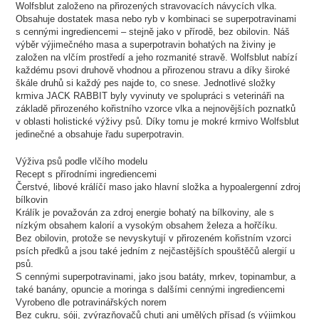
Wolfsblut založeno na přirozených stravovacích návycích vlka.
Obsahuje dostatek masa nebo ryb v kombinaci se superpotravinami
s cennými ingrediencemi – stejně jako v přírodě, bez obilovin. Náš
výběr výjimečného masa a superpotravin bohatých na živiny je
založen na vlčím prostředí a jeho rozmanité stravě. Wolfsblut nabízí
každému psovi druhově vhodnou a přirozenou stravu a díky široké
škále druhů si každý pes najde to, co snese. Jednotlivé složky
krmiva JACK RABBIT byly vyvinuty ve spolupráci s veterináři na
základě přirozeného kořistního vzorce vlka a nejnovějších poznatků
v oblasti holistické výživy psů. Díky tomu je mokré krmivo Wolfsblut
jedinečné a obsahuje řadu superpotravin.
Výživa psů podle vlčího modelu
Recept s přírodními ingrediencemi
Čerstvé, libové králíčí maso jako hlavní složka a hypoalergenní zdroj
bílkovin
Králík je považován za zdroj energie bohatý na bílkoviny, ale s
nízkým obsahem kalorií a vysokým obsahem železa a hořčíku.
Bez obilovin, protože se nevyskytují v přirozeném kořistním vzorci
psích předků a jsou také jedním z nejčastějších spouštěčů alergií u
psů.
S cennými superpotravinami, jako jsou batáty, mrkev, topinambur, a
také banány, opuncie a moringa s dalšími cennými ingrediencemi
Vyrobeno dle potravinářských norem
Bez cukru, sóji, zvýrazňovačů chuti ani umělých přísad (s výjimkou