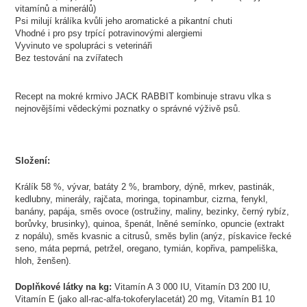
vitamínů a minerálů)
Psi milují králíka kvůli jeho aromatické a pikantní chuti
Vhodné i pro psy trpící potravinovými alergiemi
Vyvinuto ve spolupráci s veterináři
Bez testování na zvířatech
Recept na mokré krmivo JACK RABBIT kombinuje stravu vlka s
nejnovějšími vědeckými poznatky o správné výživě psů.
Složení:
Králík 58 %, vývar, batáty 2 %, brambory, dýně, mrkev, pastinák,
kedlubny, minerály, rajčata, moringa, topinambur, cizrna, fenykl,
banány, papája, směs ovoce (ostružiny, maliny, bezinky, černý rybíz,
borůvky, brusinky), quinoa, špenát, lněné semínko, opuncie (extrakt
z nopálu), směs kvasnic a citrusů, směs bylin (anýz, pískavice řecké
seno, máta peprná, petržel, oregano, tymián, kopřiva, pampeliška,
hloh, ženšen).
Doplňkové látky na kg:
Vitamín A 3 000 IU, Vitamín D3 200 IU,
Vitamín E (jako all-rac-alfa-tokoferylacetát) 20 mg, Vitamín B1 10