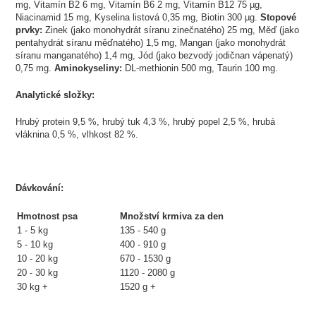
mg, Vitamín B2 6 mg, Vitamín B6 2 mg, Vitamín B12 75 µg,
Niacinamid 15 mg, Kyselina listová 0,35 mg, Biotin 300 µg.
Stopové
prvky:
Zinek (jako monohydrát síranu zinečnatého) 25 mg, Měď (jako
pentahydrát síranu měďnatého) 1,5 mg, Mangan (jako monohydrát
síranu manganatého) 1,4 mg, Jód (jako bezvodý jodičnan vápenatý)
0,75 mg.
Aminokyseliny:
DL-methionin 500 mg, Taurin 100 mg.
Analytické složky:
Hrubý protein 9,5 %, hrubý tuk 4,3 %, hrubý popel 2,5 %, hrubá
vláknina 0,5 %, vlhkost 82 %.
Dávkování:
Hmotnost psa
Množství krmiva za den
1 - 5 kg
135 - 540 g
5 - 10 kg
400 - 910 g
10 - 20 kg
670 - 1530 g
20 - 30 kg
1120 - 2080 g
30 kg +
1520 g +