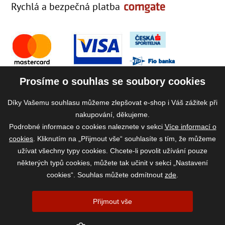
Rychlá a bezpečná platba
Prosíme o souhlas se soubory cookies
Díky Vašemu souhlasu můžeme zlepšovat e-shop i Váš zážitek při
nakupování, děkujeme.
Podrobné informace o cookies naleznete v sekci
Více informací o
cookies
. Kliknutím na „Přijmout vše“ souhlasíte s tím, že můžeme
užívat všechny typy cookies. Chcete-li povolit užívání pouze
některých typů cookies, můžete tak učinit v sekci „Nastavení
cookies“. Souhlas můžete odmítnout
zde
.
2026 ©
www.vase-krmivo.cz
- Tomáš Kroupa e-shop, Kanice 307, 664 01
Přijmout vše
Brno-venkov, IČ: 75785439
vytvořil:
webProgress
|
Nastavení cookies