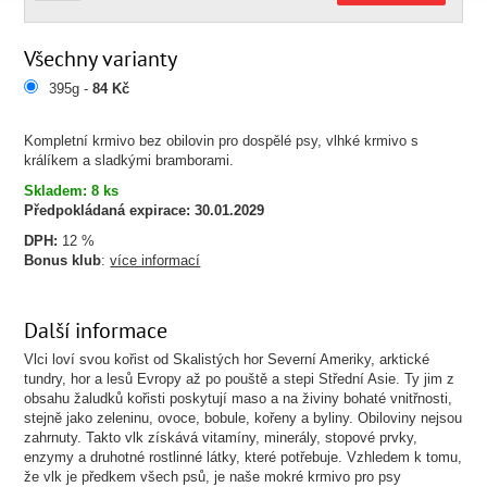
Všechny varianty
395g -
84 Kč
Kompletní krmivo bez obilovin pro dospělé psy, vlhké krmivo s
králíkem a sladkými bramborami.
Skladem: 8 ks
Předpokládaná expirace:
30.01.2029
DPH:
12 %
Bonus klub
:
více informací
Další informace
Vlci loví svou kořist od Skalistých hor Severní Ameriky, arktické
tundry, hor a lesů Evropy až po pouště a stepi Střední Asie. Ty jim z
obsahu žaludků kořisti poskytují maso a na živiny bohaté vnitřnosti,
stejně jako zeleninu, ovoce, bobule, kořeny a byliny. Obiloviny nejsou
zahrnuty. Takto vlk získává vitamíny, minerály, stopové prvky,
enzymy a druhotné rostlinné látky, které potřebuje. Vzhledem k tomu,
že vlk je předkem všech psů, je naše mokré krmivo pro psy