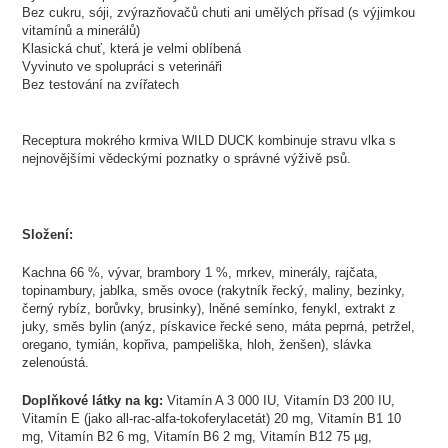
Bez cukru, sóji, zvýrazňovačů chuti ani umělých přísad (s výjimkou
vitamínů a minerálů)
Klasická chuť, která je velmi oblíbená
Vyvinuto ve spolupráci s veterináři
Bez testování na zvířatech
Receptura mokrého krmiva WILD DUCK kombinuje stravu vlka s
nejnovějšími vědeckými poznatky o správné výživě psů.
Složení:
Kachna 66 %, vývar, brambory 1 %, mrkev, minerály, rajčata,
topinambury, jablka, směs ovoce (rakytník řecký, maliny, bezinky,
černý rybíz, borůvky, brusinky), lněné semínko, fenykl, extrakt z
juky, směs bylin (anýz, pískavice řecké seno, máta peprná, petržel,
oregano, tymián, kopřiva, pampeliška, hloh, ženšen), slávka
zelenoústá.
Doplňkové látky na kg:
Vitamín A 3 000 IU, Vitamín D3 200 IU,
Vitamín E (jako all-rac-alfa-tokoferylacetát) 20 mg, Vitamín B1 10
mg, Vitamín B2 6 mg, Vitamín B6 2 mg, Vitamín B12 75 µg,