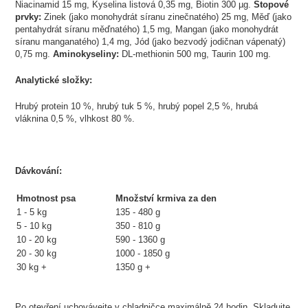
Niacinamid 15 mg, Kyselina listová 0,35 mg, Biotin 300 µg.
Stopové
prvky:
Zinek (jako monohydrát síranu zinečnatého) 25 mg, Měď (jako
pentahydrát síranu měďnatého) 1,5 mg, Mangan (jako monohydrát
síranu manganatého) 1,4 mg, Jód (jako bezvodý jodičnan vápenatý)
0,75 mg.
Aminokyseliny:
DL-methionin 500 mg, Taurin 100 mg.
Analytické složky:
Hrubý protein 10 %, hrubý tuk 5 %, hrubý popel 2,5 %, hrubá
vláknina 0,5 %, vlhkost 80 %.
Dávkování:
Hmotnost psa
Množství krmiva za den
1 - 5 kg
135 - 480 g
5 - 10 kg
350 - 810 g
10 - 20 kg
590 - 1360 g
20 - 30 kg
1000 - 1850 g
30 kg +
1350 g +
Po otevření uchovávejte v chladničce maximálně 24 hodin. Skladujte