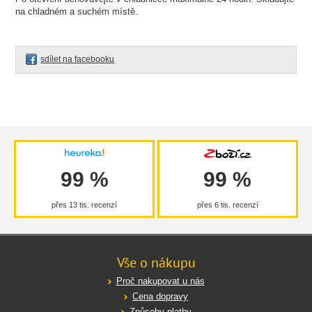
na chladném a suchém místě.
sdílet na facebooku
99 %
99 %
přes 13 tis. recenzí
přes 6 tis. recenzí
Vše o nákupu
Proč nakupovat u nás
Cena dopravy
Způsoby platby