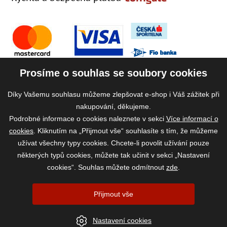
Prosíme o souhlas se soubory cookies
Díky Vašemu souhlasu můžeme zlepšovat e-shop i Váš zážitek při
nakupování, děkujeme.
Podrobné informace o cookies naleznete v sekci
Více informací o
cookies
. Kliknutím na „Přijmout vše“ souhlasíte s tím, že můžeme
užívat všechny typy cookies. Chcete-li povolit užívání pouze
některých typů cookies, můžete tak učinit v sekci „Nastavení
cookies“. Souhlas můžete odmítnout
zde
.
2026 ©
www.vase-krmivo.cz
- Tomáš Kroupa e-shop, Kanice 307, 664 01
Přijmout vše
Brno-venkov, IČ: 75785439
vytvořil:
webProgress
|
Nastavení cookies
Nastavení cookies