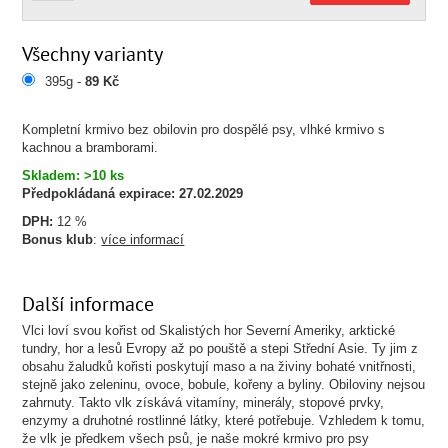
Všechny varianty
395g -
89 Kč
Kompletní krmivo bez obilovin pro dospělé psy, vlhké krmivo s
kachnou a bramborami.
Skladem: >10 ks
Předpokládaná expirace:
27.02.2029
DPH:
12 %
Bonus klub
:
více informací
Další informace
Vlci loví svou kořist od Skalistých hor Severní Ameriky, arktické
tundry, hor a lesů Evropy až po pouště a stepi Střední Asie. Ty jim z
obsahu žaludků kořisti poskytují maso a na živiny bohaté vnitřnosti,
stejně jako zeleninu, ovoce, bobule, kořeny a byliny. Obiloviny nejsou
zahrnuty. Takto vlk získává vitamíny, minerály, stopové prvky,
enzymy a druhotné rostlinné látky, které potřebuje. Vzhledem k tomu,
že vlk je předkem všech psů, je naše mokré krmivo pro psy