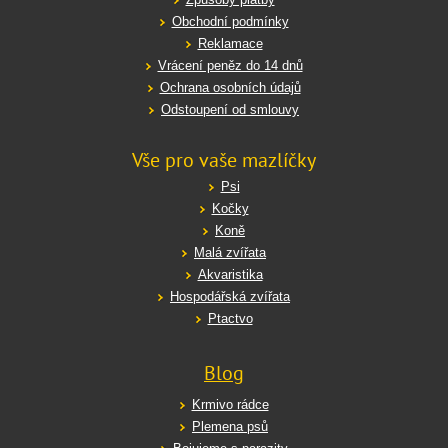
Obchodní podmínky
Reklamace
Vrácení peněz do 14 dnů
Ochrana osobních údajů
Odstoupení od smlouvy
Vše pro vaše mazlíčky
Psi
Kočky
Koně
Malá zvířata
Akvaristika
Hospodářská zvířata
Ptactvo
Blog
Krmivo rádce
Plemena psů