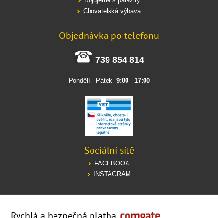
Bojujeme s parazity
Chovatelská výbava
Objednávka po telefonu
739 854 814
Pondělí - Pátek
9:00
-
17:00
Sociální sítě
FACEBOOK
INSTAGRAM
Rychlá a bezpečná platba