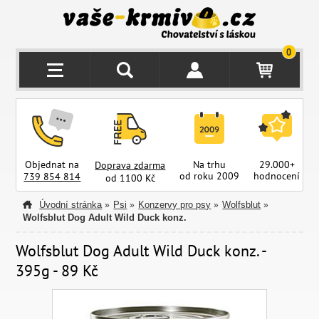
0
Objednat na
Na trhu
29.000+
Doprava zdarma
od roku 2009
hodnocení
z
739 854 814
od 1100 Kč
Úvodní stránka
Psi
Konzervy pro psy
Wolfsblut
»
»
»
»
Wolfsblut Dog Adult Wild Duck konz.
Wolfsblut Dog Adult Wild Duck konz. -
395g - 89 Kč