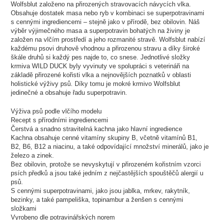
Wolfsblut založeno na přirozených stravovacích návycích vlka.
Obsahuje dostatek masa nebo ryb v kombinaci se superpotravinami
s cennými ingrediencemi – stejně jako v přírodě, bez obilovin. Náš
výběr výjimečného masa a superpotravin bohatých na živiny je
založen na vlčím prostředí a jeho rozmanité stravě. Wolfsblut nabízí
každému psovi druhově vhodnou a přirozenou stravu a díky široké
škále druhů si každý pes najde to, co snese. Jednotlivé složky
krmiva WILD DUCK byly vyvinuty ve spolupráci s veterináři na
základě přirozené kořisti vlka a nejnovějších poznatků v oblasti
holistické výživy psů. Díky tomu je mokré krmivo Wolfsblut
jedinečné a obsahuje řadu superpotravin.
Výživa psů podle vlčího modelu
Recept s přírodními ingrediencemi
Čerstvá a snadno stravitelná kachna jako hlavní ingredience
Kachna obsahuje cenné vitamíny skupiny B, včetně vitamínů B1,
B2, B6, B12 a niacinu, a také odpovídající množství minerálů, jako je
železo a zinek.
Bez obilovin, protože se nevyskytují v přirozeném kořistním vzorci
psích předků a jsou také jedním z nejčastějších spouštěčů alergií u
psů.
S cennými superpotravinami, jako jsou jablka, mrkev, rakytník,
bezinky, a také pampeliška, topinambur a ženšen s cennými
složkami
Vyrobeno dle potravinářských norem