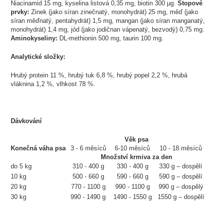
Niacinamid 15 mg, kyselina listová 0,35 mg, biotin 300 µg.
Stopové
prvky:
Zinek (jako síran zinečnatý, monohydrát) 25 mg, měď (jako
síran měďnatý, pentahydrát) 1,5 mg, mangan (jako síran manganatý,
monohydrát) 1,4 mg, jód (jako jodičnan vápenatý, bezvodý) 0,75 mg.
Aminokyseliny:
DL-methionin 500 mg, taurin 100 mg.
Analytické složky:
Hrubý protein 11 %, hrubý tuk 6,8 %, hrubý popel 2,2 %, hrubá
vláknina 1,2 %, vlhkost 78 %.
Dávkování
Věk psa
Konečná váha psa
3 - 6 měsíců
6-10 měsíců
10 - 18 měsíců
Množství krmiva za den
do 5 kg
310 - 400 g
330 - 400 g
330 g – dospělí
10 kg
500 - 660 g
590 - 660 g
590 g – dospělí
20 kg
770 - 1100 g
990 - 1100 g
990 g – dospělý
30 kg
990 - 1490 g
1490 - 1550 g
1550 g – dospělí