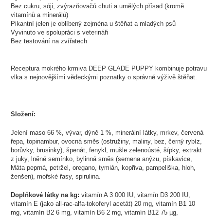
Bez cukru, sóji, zvýrazňovačů chuti a umělých přísad (kromě
vitamínů a minerálů)
Pikantní jelen je oblíbený zejména u štěňat a mladých psů
Vyvinuto ve spolupráci s veterináři
Bez testování na zvířatech
Receptura mokrého krmiva DEEP GLADE PUPPY kombinuje potravu
vlka s nejnovějšími vědeckými poznatky o správné výživě štěňat.
Složení:
Jelení maso 66 %, vývar, dýně 1 %, minerální látky, mrkev, červená
řepa, topinambur, ovocná směs (ostružiny, maliny, bez, černý rybíz,
borůvky, brusinky), špenát, fenykl, mušle zelenoústé, šípky, extrakt
z juky, lněné semínko, bylinná směs (semena anýzu, pískavice,
Máta peprná, petržel, oregano, tymián, kopřiva, pampeliška, hloh,
ženšen), mořské řasy, spirulina.
Doplňkové látky na kg:
vitamín A 3 000 IU, vitamín D3 200 IU,
vitamín E (jako all-rac-alfa-tokoferyl acetát) 20 mg, vitamín B1 10
mg, vitamín B2 6 mg, vitamín B6 2 mg, vitamín B12 75 µg,