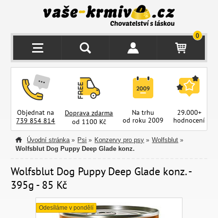
0
Objednat na
Na trhu
29.000+
Doprava zdarma
od roku 2009
hodnocení
z
739 854 814
od 1100 Kč
Úvodní stránka
Psi
Konzervy pro psy
Wolfsblut
»
»
»
»
Wolfsblut Dog Puppy Deep Glade konz.
Wolfsblut Dog Puppy Deep Glade konz. -
395g - 85 Kč
Odesíláme v pondělí