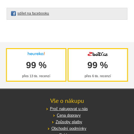
sdílet na facebooku
99 %
99 %
přes 13 tis. recenzí
přes 6 tis. recenzí
Vše o nákupu
Proč nakupovat u nás
Cena dopravy
Způsoby platby
Obchodní podmínky