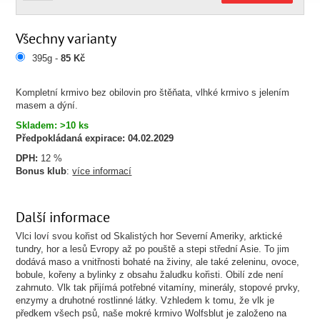
Všechny varianty
395g -
85 Kč
Kompletní krmivo bez obilovin pro štěňata, vlhké krmivo s jelením
masem a dýní.
Skladem: >10 ks
Předpokládaná expirace:
04.02.2029
DPH:
12 %
Bonus klub
:
více informací
Další informace
Vlci loví svou kořist od Skalistých hor Severní Ameriky, arktické
tundry, hor a lesů Evropy až po pouště a stepi střední Asie. To jim
dodává maso a vnitřnosti bohaté na živiny, ale také zeleninu, ovoce,
bobule, kořeny a bylinky z obsahu žaludku kořisti. Obilí zde není
zahrnuto. Vlk tak přijímá potřebné vitamíny, minerály, stopové prvky,
enzymy a druhotné rostlinné látky. Vzhledem k tomu, že vlk je
předkem všech psů, naše mokré krmivo Wolfsblut je založeno na