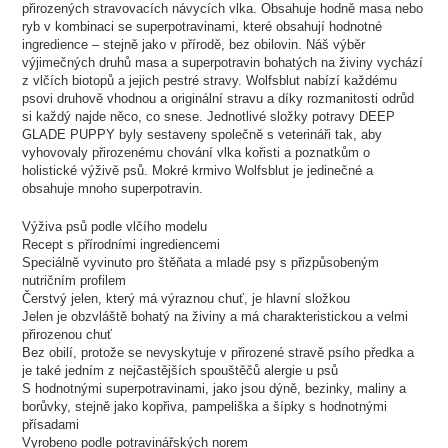
přirozených stravovacích návycích vlka. Obsahuje hodně masa nebo
ryb v kombinaci se superpotravinami, které obsahují hodnotné
ingredience – stejně jako v přírodě, bez obilovin. Náš výběr
výjimečných druhů masa a superpotravin bohatých na živiny vychází
z vlčích biotopů a jejich pestré stravy. Wolfsblut nabízí každému
psovi druhově vhodnou a originální stravu a díky rozmanitosti odrůd
si každý najde něco, co snese. Jednotlivé složky potravy DEEP
GLADE PUPPY byly sestaveny společně s veterináři tak, aby
vyhovovaly přirozenému chování vlka kořisti a poznatkům o
holistické výživě psů. Mokré krmivo Wolfsblut je jedinečné a
obsahuje mnoho superpotravin.
Výživa psů podle vlčího modelu
Recept s přírodními ingrediencemi
Speciálně vyvinuto pro štěňata a mladé psy s přizpůsobeným
nutričním profilem
Čerstvý jelen, který má výraznou chuť, je hlavní složkou
Jelen je obzvláště bohatý na živiny a má charakteristickou a velmi
přirozenou chuť
Bez obilí, protože se nevyskytuje v přirozené stravě psího předka a
je také jedním z nejčastějších spouštěčů alergie u psů
S hodnotnými superpotravinami, jako jsou dýně, bezinky, maliny a
borůvky, stejně jako kopřiva, pampeliška a šípky s hodnotnými
přísadami
Vyrobeno podle potravinářských norem