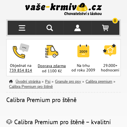
0
Objednat na
Na trhu
29.000+
Doprava zdarma
od roku 2009
hodnocení
z
739 854 814
od 1100 Kč
Úvodní stránka
Psi
Granule pro psy
Calibra premium
»
»
»
»
Calibra Premium pro štěně
Calibra Premium pro štěně
🐶 Calibra Premium pro štěně – kvalitní