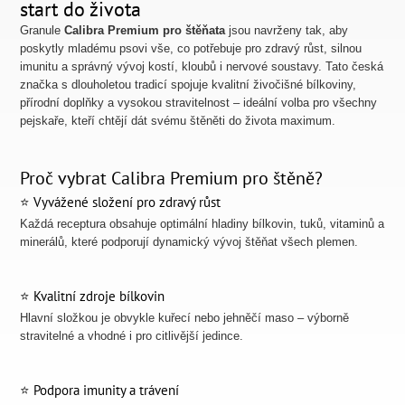
start do života
Granule
Calibra Premium pro štěňata
jsou navrženy tak, aby
poskytly mladému psovi vše, co potřebuje pro zdravý růst, silnou
imunitu a správný vývoj kostí, kloubů i nervové soustavy. Tato česká
značka s dlouholetou tradicí spojuje kvalitní živočišné bílkoviny,
přírodní doplňky a vysokou stravitelnost – ideální volba pro všechny
pejskaře, kteří chtějí dát svému štěněti do života maximum.
Proč vybrat Calibra Premium pro štěně?
⭐ Vyvážené složení pro zdravý růst
Každá receptura obsahuje optimální hladiny bílkovin, tuků, vitaminů a
minerálů, které podporují dynamický vývoj štěňat všech plemen.
⭐ Kvalitní zdroje bílkovin
Hlavní složkou je obvykle kuřecí nebo jehněčí maso – výborně
stravitelné a vhodné i pro citlivější jedince.
⭐ Podpora imunity a trávení