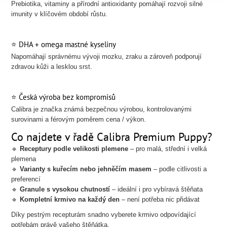
Prebiotika, vitaminy a přírodní antioxidanty pomáhají rozvoji silné
imunity v klíčovém období růstu.
⭐ DHA + omega mastné kyseliny
Napomáhají správnému vývoji mozku, zraku a zároveň podporují
zdravou kůži a lesklou srst.
⭐ Česká výroba bez kompromisů
Calibra je značka známá bezpečnou výrobou, kontrolovanými
surovinami a férovým poměrem cena / výkon.
Co najdete v řadě Calibra Premium Puppy?
🔹
Receptury podle velikosti plemene
– pro malá, střední i velká
plemena
🔹
Varianty s kuřecím nebo jehněčím masem
– podle citlivosti a
preferencí
🔹
Granule s vysokou chutností
– ideální i pro vybíravá štěňata
🔹
Kompletní krmivo na každý den
– není potřeba nic přidávat
Díky pestrým recepturám snadno vyberete krmivo odpovídající
potřebám právě vašeho štěňátka.