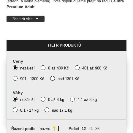
(střední a velká plemena). Poté doporučujeme přejít na řadu
Calibra
Premium Adult
.
Zobrazit více
FILTR PRODUKTŮ
Ceny
nezáleží
0 až 400 Kč
401 až 900 Kč
901 - 1300 Kč
nad 1301 Kč
Váhy
nezáleží
0 až 4 kg
4,1 až 8 kg
8,1 - 17 kg
nad 17,1 kg
Řazení podle
názvu:
Počet
:
12
24
36