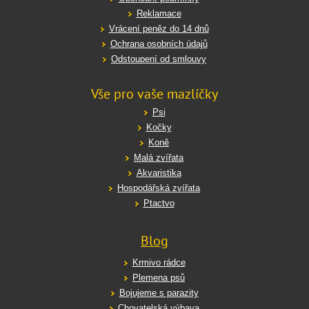
Reklamace
Vrácení peněz do 14 dnů
Ochrana osobních údajů
Odstoupení od smlouvy
Vše pro vaše mazlíčky
Psi
Kočky
Koně
Malá zvířata
Akvaristika
Hospodářská zvířata
Ptactvo
Blog
Krmivo rádce
Plemena psů
Bojujeme s parazity
Chovatelská výbava