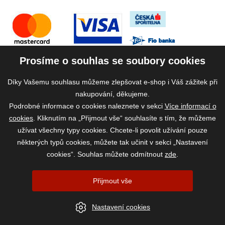
Prosíme o souhlas se soubory cookies
Díky Vašemu souhlasu můžeme zlepšovat e-shop i Váš zážitek při
nakupování, děkujeme.
Podrobné informace o cookies naleznete v sekci
Více informací o
cookies
. Kliknutím na „Přijmout vše“ souhlasíte s tím, že můžeme
užívat všechny typy cookies. Chcete-li povolit užívání pouze
některých typů cookies, můžete tak učinit v sekci „Nastavení
cookies“. Souhlas můžete odmítnout
zde
.
2026 ©
www.vase-krmivo.cz
- Tomáš Kroupa e-shop, Kanice 307, 664 01
Přijmout vše
Brno-venkov, IČ: 75785439
vytvořil:
webProgress
|
Nastavení cookies
Nastavení cookies