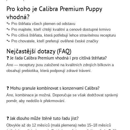
Pro koho je Calibra Premium Puppy
vhodná?
🐾 Pro štěňata všech plemen od odstavu
🐾 Pro majitele, kteří chtějí kvalitní a cenově dostupné krmivo
🐾 Pro citlivá štěňata, která potřebují lehce stravitelnou recepturu
🐾 Pro chovatele, kteří preferují ověřené české značky
Nejčastější dotazy (FAQ)
❓ Je řada Calibra Premium vhodná i pro citlivá štěňata?
Ano — receptury jsou založené na kvalitních zdrojích bílkovin a
obsahují prebiotika, která podporují zdravé trávení.
❓ Mohu granule kombinovat s konzervami Calibra?
Ano, kombinace je možná. Doporučuje se však dodržovat správný
poměr, aby nedošlo k překrmování.
❓ Jak dlouho může štěně tuto řadu jíst?
Obvykle až do 12 měsíců (malá plemena) nebo 15–18 měsíců