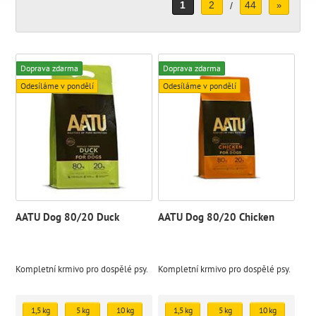
1
2
44
/
»
Doprava zdarma
Doprava zdarma
Odesíláme v pondělí
Odesíláme v pondělí
AATU Dog 80/20 Duck
AATU Dog 80/20 Chicken
Kompletní krmivo pro dospělé psy.
Kompletní krmivo pro dospělé psy.
1,5 kg
5 kg
10 kg
1,5 kg
5 kg
10 kg