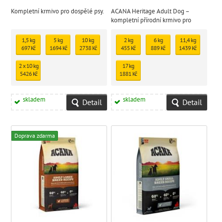
Kompletní krmivo pro dospělé psy.
ACANA Heritage Adult Dog –
kompletní přírodní krmivo pro
dospělé psy všech plemen
1,5 kg
5 kg
10 kg
2 kg
6 kg
11,4 kg
697 Kč
1694 Kč
2738 Kč
455 Kč
889 Kč
1439 Kč
2 x 10 kg
17 kg
5426 Kč
1881 Kč
skladem
skladem
Detail
Detail
Doprava zdarma