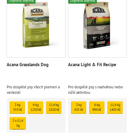
Doprava zdarma
Doprava zdarma
Acana Grasslands Dog
Acana Light & Fit Recipe
Pro dospělé psy všech plemen a
Pro dospělé psy s nadváhou nebo
velikostí
nižší aktivitou.
2 kg
6 kg
11,4 kg
2 kg
6 kg
11,4 kg
553 Kč
1250 Kč
1820 Kč
435 Kč
900 Kč
1405 Kč
2 x 11,4
kg
3552 Kč