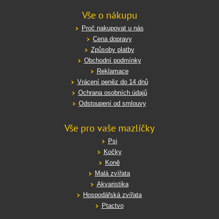
Vše o nákupu
Proč nakupovat u nás
Cena dopravy
Způsoby platby
Obchodní podmínky
Reklamace
Vrácení peněz do 14 dnů
Ochrana osobních údajů
Odstoupení od smlouvy
Vše pro vaše mazlíčky
Psi
Kočky
Koně
Malá zvířata
Akvaristika
Hospodářská zvířata
Ptactvo