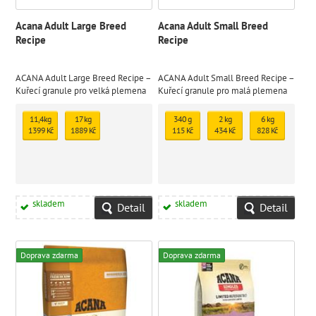
Acana Adult Large Breed
Acana Adult Small Breed
Recipe
Recipe
ACANA Adult Large Breed Recipe –
ACANA Adult Small Breed Recipe –
Kuřecí granule pro velká plemena
Kuřecí granule pro malá plemena
psů
psů
11,4kg
17 kg
340 g
2 kg
6 kg
1399 Kč
1889 Kč
115 Kč
434 Kč
828 Kč
skladem
skladem
Detail
Detail
Doprava zdarma
Doprava zdarma