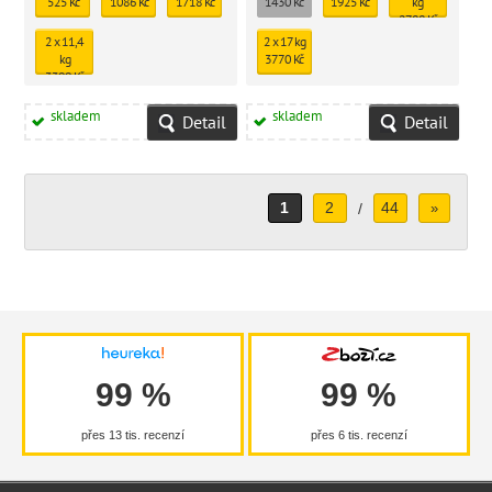
525 Kč
1086 Kč
1718 Kč
1430 Kč
1925 Kč
kg
2788 Kč
2 x 11,4
2 x 17 kg
kg
3770 Kč
3399 Kč
skladem
skladem
Detail
Detail
1
2
44
/
»
99 %
99 %
přes 13 tis. recenzí
přes 6 tis. recenzí