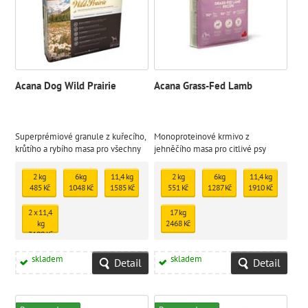
Acana Dog Wild Prairie
Acana Grass-Fed Lamb
Superprémiové granule z kuřecího,
Monoproteinové krmivo z
krůtího a rybího masa pro všechny
jehněčího masa pro citlivé psy
psy
všech plemen a věkových kategorií
2 kg
6kg
11,4 kg
2 kg
6kg
11,4 kg
485 Kč
1048 Kč
1585 Kč
551 Kč
1287 Kč
1910 Kč
2 x 11,4
17 kg
kg
2468 Kč
3109 Kč
skladem
skladem
Detail
Detail