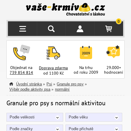
0
Objednat na
Na trhu
29.000+
Doprava zdarma
od roku 2009
hodnocení
z
739 854 814
od 1100 Kč
Úvodní stránka
Psi
Granule pro psy
»
»
»
Výběr podle aktivity psa
normální
»
Granule pro psy s normální aktivitou
Podle velikosti
Podle věku
Podle značky
Podle příchutě