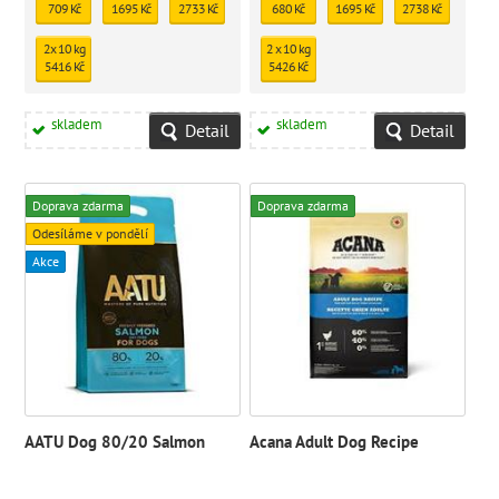
709 Kč
1695 Kč
2733 Kč
680 Kč
1695 Kč
2738 Kč
2x 10 kg
2 x 10 kg
5416 Kč
5426 Kč
skladem
skladem
Detail
Detail
Doprava zdarma
Doprava zdarma
Odesíláme v pondělí
Akce
AATU Dog 80/20 Salmon
Acana Adult Dog Recipe