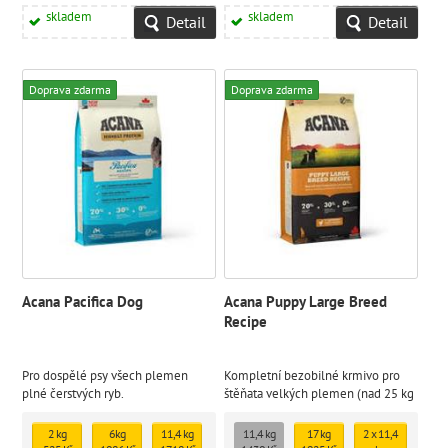
skladem
skladem
Detail
Detail
Doprava zdarma
Doprava zdarma
Acana Pacifica Dog
Acana Puppy Large Breed
Recipe
Pro dospělé psy všech plemen
Kompletní bezobilné krmivo pro
plné čerstvých ryb.
štěňata velkých plemen (nad 25 kg
v dospělosti).
2 kg
6kg
11,4 kg
11,4 kg
17 kg
2 x 11,4