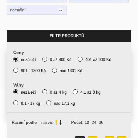
normální
FILTR PRODUKTŮ
Ceny
nezáleží
0 až 400 Kč
401 až 900 Kč
901 - 1300 Kč
nad 1301 Kč
Váhy
nezáleží
0 až 4 kg
4,1 až 8 kg
8,1 - 17 kg
nad 17,1 kg
Řazení podle
názvu:
Počet
:
12
24
36