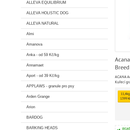
ALLEVA EQUILIBRIUM
ALLEVA HOLISTIC DOG
ALLEVA NATURAL
Almi
Amanova
Anka - od 59 Kč/kg
Acana
Annamaet
Breed
Aport - od 39 Kč/kg
ACANA Ad
Kuřecí gr
APPLAWS - granule pro psy
11,4kg
Arden Grange
1399 K
Arion
BARDOG
BARKING HEADS
skla