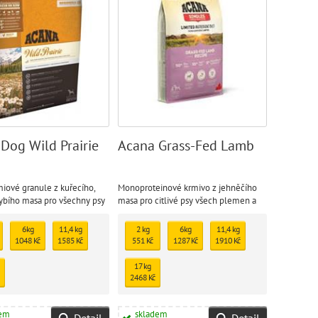
Dog Wild Prairie
Acana Grass-Fed Lamb
iové granule z kuřecího,
Monoproteinové krmivo z jehněčího
rybího masa pro všechny psy
masa pro citlivé psy všech plemen a
věkových kategorií
6kg
11,4 kg
2 kg
6kg
11,4 kg
1048 Kč
1585 Kč
551 Kč
1287 Kč
1910 Kč
17 kg
2468 Kč
dem
skladem
Detail
Detail