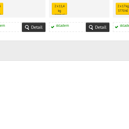
4
2 x 11,4
2 x 17 kg
kg
3770 Kč
č
3399 Kč
dem
skladem
skla
Detail
Detail