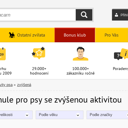
Přih
HLEDAT
Ostatní zvířata
Bonus klub
Pro Vás
trhu
29.000+
100.000+
Poradens
u 2009
hodnocení
zákazníku ročně
vity psa
zvýšená
»
ule pro psy se zvýšenou aktivitou
elikosti
Podle věku
Podle značky