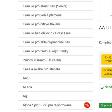
Granule pro starší psy (Senior)
Granule pro velká plemena
Granule pro citlivé trávení
AATU 
Granule bez obilovin / Grain Free
Kompletní
Granule pro aktivní/pracovní psy
Granule pro březí a kojící fenky
1,5 kg
Přílohy instantní i k vaření
709 Kč
Kaše a mléka pro štěňata
2x 10 k
5416 K
Aatu
skla
Acana
Agil
Doprava
Alpha Spirit - 2% pro registrované