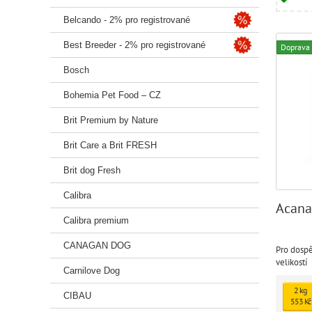
Belcando - 2% pro registrované
Best Breeder - 2% pro registrované
Doprava
Bosch
Bohemia Pet Food – CZ
Brit Premium by Nature
Brit Care a Brit FRESH
Brit dog Fresh
Calibra
Acana
Calibra premium
CANAGAN DOG
Pro dosp
velikostí
Carnilove Dog
2 kg
CIBAU
553 Kč