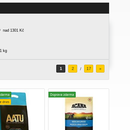
nad 1301 Kč
1 kg
1
2
17
/
»
zdarma
Doprava zdarma
e dnes