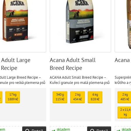
 Adult Large
Acana Adult Small
Acana 
 Recipe
Breed Recipe
ult Large Breed Recipe –
ACANA Adult Small Breed Recipe –
Superprém
anule pro velká plemena psů
Kuřecí granule pro malá plemena psů
krůtího a 
17 kg
340 g
2 kg
6 kg
2 kg
č
1889 Kč
115 Kč
434 Kč
828 Kč
485 Kč
2 x 11,4
kg
3109 Kč
dem
skladem
skla
Detail
Detail