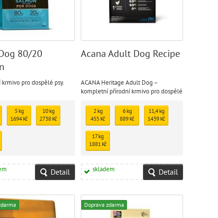
Dog 80/20
Acana Adult Dog Recipe
n
 krmivo pro dospělé psy.
ACANA Heritage Adult Dog –
kompletní přírodní krmivo pro dospělé
psy všech plemen
5 kg
10 kg
2 kg
6 kg
11,4 kg
1694 Kč
2738 Kč
455 Kč
889 Kč
1439 Kč
17 kg
1881 Kč
dem
skladem
Detail
Detail
zdarma
Doprava zdarma