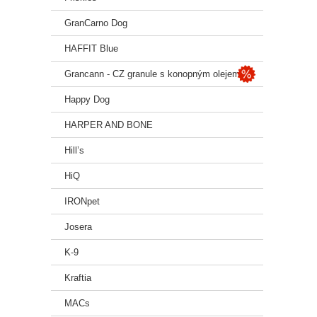
GranCarno Dog
HAFFIT Blue
Grancann - CZ granule s konopným olejem
Happy Dog
HARPER AND BONE
Hill’s
HiQ
IRONpet
Josera
K-9
Kraftia
MACs