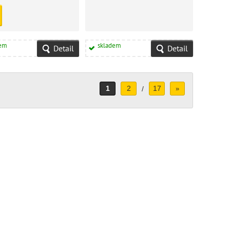
2788 Kč
dem
skladem
Detail
Detail
1
2
17
/
»