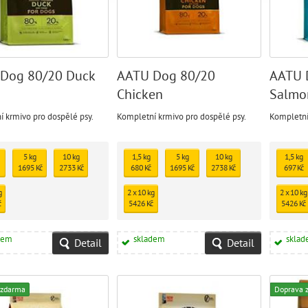
Dog 80/20 Duck
AATU Dog 80/20
AATU 
Chicken
Salmo
 krmivo pro dospělé psy.
Kompletní krmivo pro dospělé psy.
Kompletní
5 kg
10 kg
1,5 kg
5 kg
10 kg
1,5 kg
1695 Kč
2733 Kč
680 Kč
1695 Kč
2738 Kč
697 Kč
g
2 x 10 kg
2 x 10 kg
č
5426 Kč
5426 Kč
dem
skladem
skla
Detail
Detail
 zdarma
Doprava 