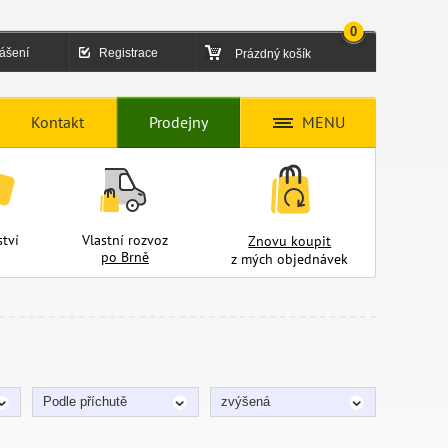
0
lášení
Registrace
Prázdný košík
Kontakt
Prodejny
MENU
tví
Vlastní rozvoz
Znovu koupit
po Brně
z mých objednávek
Podle příchutě
zvýšená