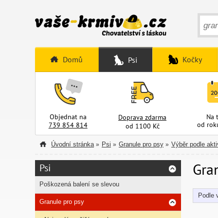
Domů
Kočky
Psi
Objednat na
Na 
Doprava zdarma
od rok
739 854 814
od 1100 Kč
Úvodní stránka
Psi
Granule pro psy
Výběr podle akti
»
»
»
Gran
Psi
Poškozená balení se slevou
Podle v
Granule pro psy