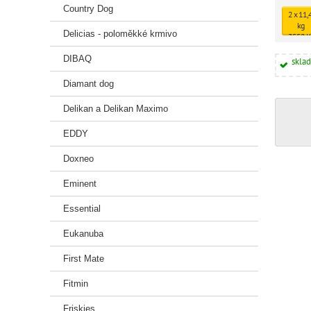
Country Dog
2 x 11,
kg
Delicias - poloměkké krmivo
3552 K
DIBAQ
skla
Diamant dog
Delikan a Delikan Maximo
EDDY
Doxneo
Eminent
Essential
Eukanuba
First Mate
Fitmin
Friskies