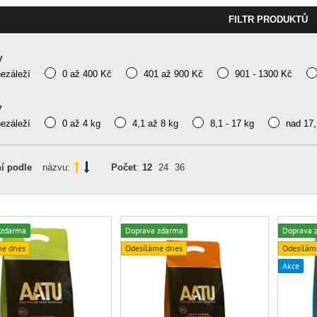
FILTR PRODUKTŮ
y
nezáleží
0 až 400 Kč
401 až 900 Kč
901 - 1300 Kč
y
nezáleží
0 až 4 kg
4,1 až 8 kg
8,1 - 17 kg
nad 17,
í podle
názvu:
Počet
:
12
24
36
 zdarma
Doprava zdarma
Doprava 
me dnes
Odesíláme dnes
Odesílám
Akce