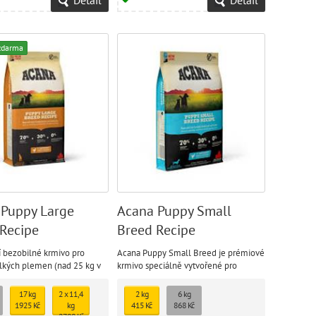
zdarma
 Puppy Large
Acana Puppy Small
Recipe
Breed Recipe
 bezobilné krmivo pro
Acana Puppy Small Breed je prémiové
elkých plemen (nad 25 kg v
krmivo speciálně vytvořené pro
).
štěňata malých plemen, která v
dospělosti dosahují hmotnosti do 9 kg.
17 kg
2 x 11,4
2 kg
6 kg
1925 Kč
kg
415 Kč
868 Kč