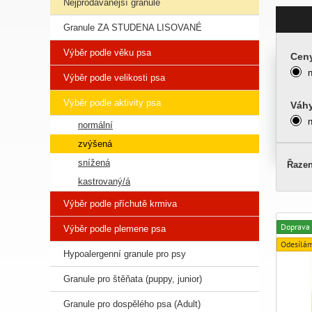
Nejprodávanější granule
Granule ZA STUDENA LISOVANÉ
Výběr podle věku psa
Cen
Výběr podle velikosti psa
Výběr podle aktivity psa
Váh
normální
zvýšená
snížená
Řazen
kastrovaný/á
Výběr podle příchutě krmiva
Doprava
Výběr podle plemene psa
Odesílá
Hypoalergenní granule pro psy
Granule pro štěňata (puppy, junior)
Granule pro dospělého psa (Adult)