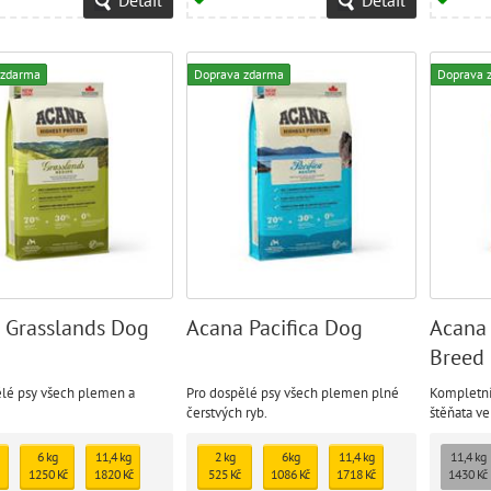
 zdarma
Doprava zdarma
Doprava 
 Grasslands Dog
Acana Pacifica Dog
Acana
Breed 
ělé psy všech plemen a
Pro dospělé psy všech plemen plné
Kompletní
čerstvých ryb.
štěňata v
dospělosti
6 kg
11,4 kg
2 kg
6kg
11,4 kg
11,4 kg
1250 Kč
1820 Kč
525 Kč
1086 Kč
1718 Kč
1430 Kč