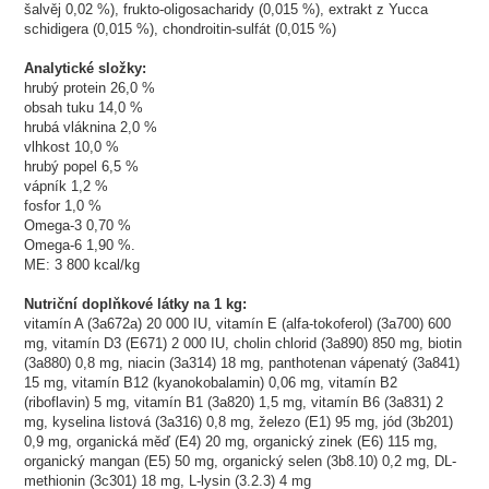
šalvěj 0,02 %), frukto-oligosacharidy (0,015 %), extrakt z Yucca
schidigera (0,015 %), chondroitin-sulfát (0,015 %)
Analytické složky:
hrubý protein 26,0 %
obsah tuku 14,0 %
hrubá vláknina 2,0 %
vlhkost 10,0 %
hrubý popel 6,5 %
vápník 1,2 %
fosfor 1,0 %
Omega-3 0,70 %
Omega-6 1,90 %.
ME: 3 800 kcal/kg
Nutriční doplňkové látky na 1 kg:
vitamín A (3a672a) 20 000 IU, vitamín E (alfa-tokoferol) (3a700) 600
mg, vitamín D3 (E671) 2 000 IU, cholin chlorid (3a890) 850 mg, biotin
(3a880) 0,8 mg, niacin (3a314) 18 mg, panthotenan vápenatý (3a841)
15 mg, vitamín B12 (kyanokobalamin) 0,06 mg, vitamín B2
(riboflavin) 5 mg, vitamín B1 (3a820) 1,5 mg, vitamín B6 (3a831) 2
mg, kyselina listová (3a316) 0,8 mg, železo (E1) 95 mg, jód (3b201)
0,9 mg, organická měď (E4) 20 mg, organický zinek (E6) 115 mg,
organický mangan (E5) 50 mg, organický selen (3b8.10) 0,2 mg, DL-
methionin (3c301) 18 mg, L-lysin (3.2.3) 4 mg