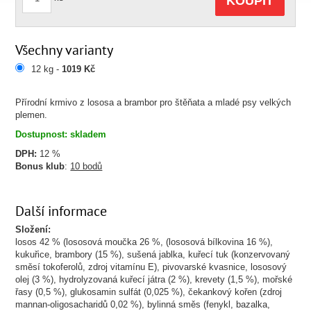
KOUPIT
Všechny varianty
12 kg -
1019 Kč
Přírodní krmivo z lososa a brambor pro štěňata a mladé psy velkých
plemen.
Dostupnost: skladem
DPH:
12 %
Bonus klub
:
10 bodů
Další informace
Složení:
losos 42 % (lososová moučka 26 %, (lososová bílkovina 16 %),
kukuřice, brambory (15 %), sušená jablka, kuřecí tuk (konzervovaný
směsí tokoferolů, zdroj vitamínu E), pivovarské kvasnice, lososový
olej (3 %), hydrolyzovaná kuřecí játra (2 %), krevety (1,5 %), mořské
řasy (0,5 %), glukosamin sulfát (0,025 %), čekankový kořen (zdroj
mannan-oligosacharidů 0,02 %), bylinná směs (fenykl, bazalka,