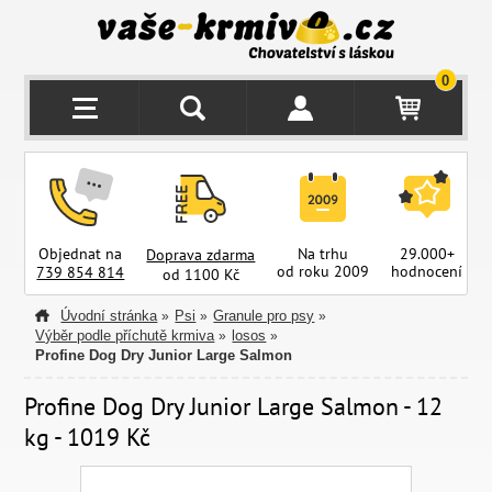
0
Objednat na
Na trhu
29.000+
Doprava zdarma
od roku 2009
hodnocení
z
739 854 814
od 1100 Kč
Úvodní stránka
Psi
Granule pro psy
»
»
»
Výběr podle příchutě krmiva
losos
»
»
Profine Dog Dry Junior Large Salmon
Profine Dog Dry Junior Large Salmon - 12
kg - 1019 Kč