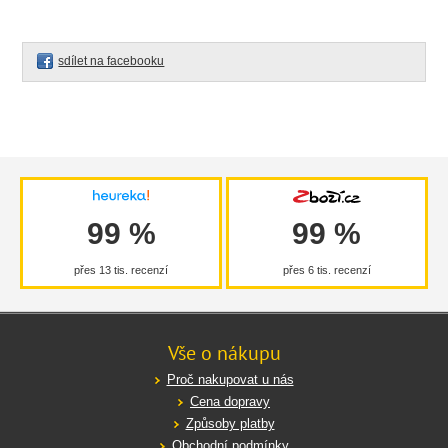
sdílet na facebooku
99 %
99 %
přes 13 tis. recenzí
přes 6 tis. recenzí
Vše o nákupu
Proč nakupovat u nás
Cena dopravy
Způsoby platby
Obchodní podmínky