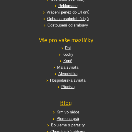
Reklamace
Vrácení peněz do 14 dnů
Ochrana osobních údajů
Odstoupení od smlouvy
Vše pro vaše mazlíčky
Psi
Kočky
Koně
Malá zvířata
Akvaristika
Hospodářská zvířata
Ptactvo
Blog
Krmivo rádce
Plemena psů
Bojujeme s parazity
Chovatelská výbava