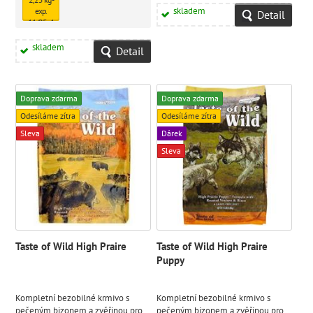
1831 Kč
skladem
exp.
Detail
11/25 - 1
ks
skladem
skladem
Detail
261 Kč
Doprava zdarma
Doprava zdarma
Odesíláme zítra
Odesíláme zítra
Sleva
Dárek
Sleva
Taste of Wild High Praire
Taste of Wild High Praire
Puppy
Kompletní bezobilné krmivo s
Kompletní bezobilné krmivo s
pečeným bizonem a zvěřinou pro
pečeným bizonem a zvěřinou pro