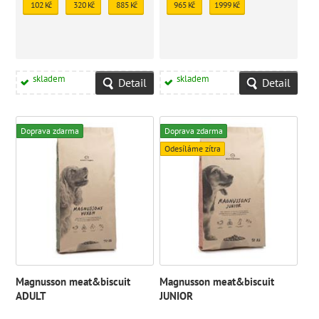
102 Kč
320 Kč
885 Kč
965 Kč
1999 Kč
skladem
skladem
Detail
Detail
Doprava zdarma
Doprava zdarma
Odesíláme zítra
Magnusson meat&biscuit
Magnusson meat&biscuit
ADULT
JUNIOR