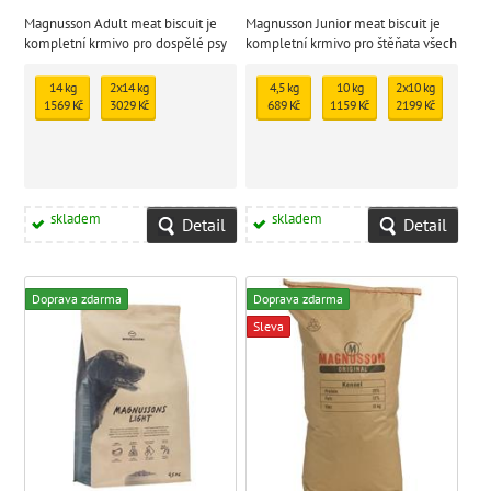
Magnusson Adult meat biscuit je
Magnusson Junior meat biscuit je
kompletní krmivo pro dospělé psy
kompletní krmivo pro štěňata všech
všech plemen.
plemen.
14 kg
2x14 kg
4,5 kg
10 kg
2x10 kg
1569 Kč
3029 Kč
689 Kč
1159 Kč
2199 Kč
skladem
skladem
Detail
Detail
Doprava zdarma
Doprava zdarma
Sleva