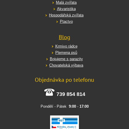
Malá zvířata
Akvaristika
Hospodářská zvířata
Ptactvo
Blog
Krmivo rádce
Plemena psů
Bojujeme s parazity
Chovatelská výbava
Objednávka po telefonu
739 854 814
Pondělí - Pátek
9:00
-
17:00