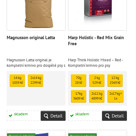
Magnusson original Latta
Marp Holistic - Red Mix Grain
Free
Magnusson Latta original je
Marp Think Holistic Mixed – Red -
kompletní krmivo pro dospělé psy s
Kompletní krmivo pro psy
nízkou aktivitou, které mají
tendenci k nadváze.
14 kg
2x14 kg
70g
2 kg
12 kg
1059 Kč
2299 Kč
28 Kč
529 Kč
2569 Kč
17kg
2x12 kg
2x17 kg +
3609 Kč
4899 Kč
1x
tetrapak
zdarma
6699 Kč
skladem
skladem
Detail
Detail