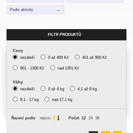
Podle aktivity
FILTR PRODUKTŮ
Ceny
nezáleží
0 až 400 Kč
401 až 900 Kč
901 - 1300 Kč
nad 1301 Kč
Váhy
nezáleží
0 až 4 kg
4,1 až 8 kg
8,1 - 17 kg
nad 17,1 kg
Řazení podle
názvu:
Počet
:
12
24
36