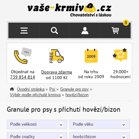
0
Objednat na
Na trhu
29.000+
Doprava zdarma
od roku 2009
hodnocení
z
739 854 814
od 1100 Kč
Úvodní stránka
Psi
Granule pro psy
»
»
»
Výběr podle příchutě krmiva
hovězí/bizon
»
Granule pro psy s příchutí hovězí/bizon
Podle velikosti
Podle věku
Podle značky
hovězí/bizon