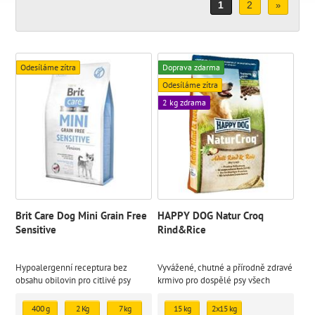
1
2
»
Odesíláme zítra
Doprava zdarma
Odesíláme zítra
2 kg zdrama
Brit Care Dog Mini Grain Free
HAPPY DOG Natur Croq
Sensitive
Rind&Rice
Hypoalergenní receptura bez
Vyvážené, chutné a přírodně zdravé
obsahu obilovin pro citlivé psy
krmivo pro dospělé psy všech
miniaturních plemen z čerstvé
plemen.
zvěřiny
400 g
2 Kg
7 kg
15 kg
2x15 kg