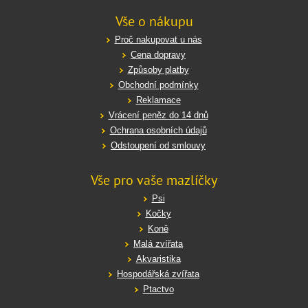
Vše o nákupu
Proč nakupovat u nás
Cena dopravy
Způsoby platby
Obchodní podmínky
Reklamace
Vrácení peněz do 14 dnů
Ochrana osobních údajů
Odstoupení od smlouvy
Vše pro vaše mazlíčky
Psi
Kočky
Koně
Malá zvířata
Akvaristika
Hospodářská zvířata
Ptactvo