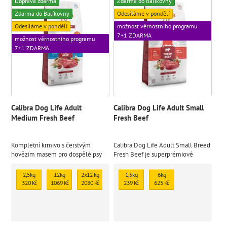
Doprava zdarma
Zdarma do Balíkovny
Zdarma do Balíkovny
Odesíláme v pondělí
Odesíláme v pondělí
možnost věrnostního programu
7+1 ZDARMA
možnost věrnostního programu
7+1 ZDARMA
Calibra Dog Life Adult
Calibra Dog Life Adult Small
Medium Fresh Beef
Fresh Beef
Kompletní krmivo s čerstvým
Calibra Dog Life Adult Small Breed
hovězím masem pro dospělé psy
Fresh Beef je superprémiové
středních plemen (10–30 kg).
kompletní krmivo s čerstvým
hovězím masem, navržené pro
2,5kg
12kg
2x12 kg
1,5kg
6kg
dospělé psy malých plemen (1–10
320 Kč
1069 Kč
2080 Kč
239 Kč
625 Kč
kg).