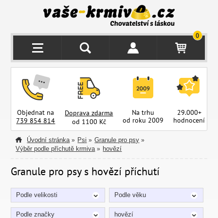
0
Objednat na
Na trhu
29.000+
Doprava zdarma
od roku 2009
hodnocení
z
739 854 814
od 1100 Kč
Úvodní stránka
Psi
Granule pro psy
»
»
»
Výběr podle příchutě krmiva
hovězí
»
Granule pro psy s hovězí příchutí
Podle velikosti
Podle věku
Podle značky
hovězí