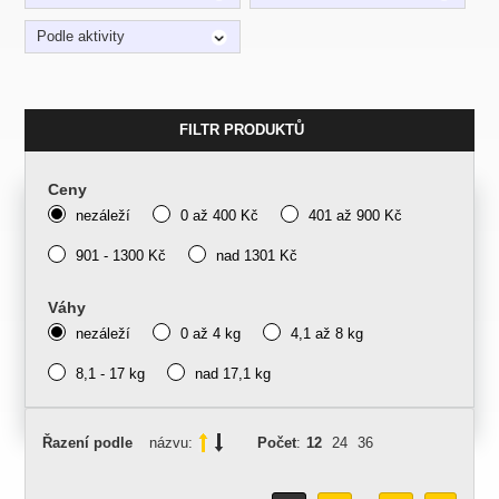
Podle aktivity
FILTR PRODUKTŮ
Ceny
nezáleží
0 až 400 Kč
401 až 900 Kč
901 - 1300 Kč
nad 1301 Kč
Váhy
nezáleží
0 až 4 kg
4,1 až 8 kg
8,1 - 17 kg
nad 17,1 kg
Řazení podle
názvu:
Počet
:
12
24
36