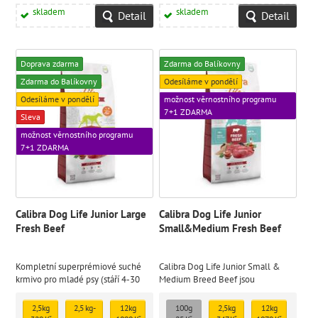
skladem
skladem
Detail
Detail
Doprava zdarma
Zdarma do Balíkovny
Zdarma do Balíkovny
Odesíláme v pondělí
Odesíláme v pondělí
možnost věrnostního programu
7+1 ZDARMA
Sleva
možnost věrnostního programu
7+1 ZDARMA
Calibra Dog Life Junior Large
Calibra Dog Life Junior
Fresh Beef
Small&Medium Fresh Beef
Kompletní superprémiové suché
Calibra Dog Life Junior Small &
krmivo pro mladé psy (stáří 4-30
Medium Breed Beef jsou
měsíců) velkých plemen (nad 30
hypoalergenní granule s čerstvým
kg)
hovězím masem, určené pro mladé
2,5kg
2,5 kg -
12kg
100g
2,5kg
12kg
psy malých a středních plemen (do