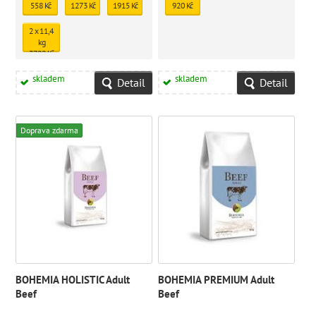
558 Kč
1273 Kč
1915 Kč
920 Kč
2 x 11,4
kg
3722 Kč
skladem
skladem
Detail
Detail
Doprava zdarma
BOHEMIA HOLISTIC Adult
BOHEMIA PREMIUM Adult
Beef
Beef