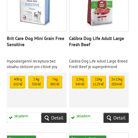
Brit Care Dog Mini Grain Free
Calibra Dog Life Adult Large
Sensitive
Fresh Beef
Hypoalergenní receptura bez
Calibra Dog Life Adult Large Breed
obsahu obilovin pro citlivé psy
Fresh Beef je superprémiové
miniaturních plemen z čerstvé
kompletní krmivo s čerstvým
zvěřiny
hovězím masem pro dospělé psy
400 g
2 Kg
7 kg
2,5kg
12kg
2x 12kg
velkých plemen (nad 30 kg).
102 Kč
320 Kč
885 Kč
349 Kč
1129 Kč
2054 Kč
skladem
skladem
Detail
Detail