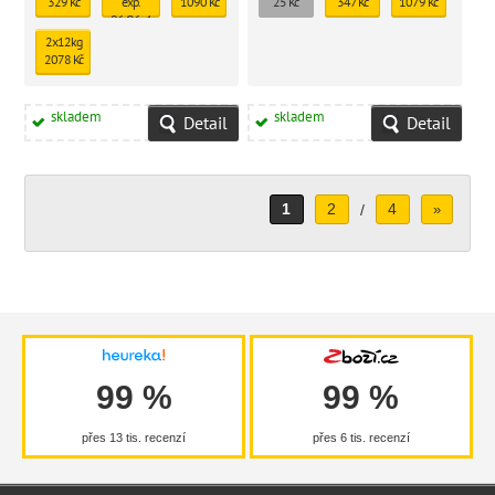
329 Kč
exp.
1090 Kč
25 Kč
347 Kč
1079 Kč
30 kg) ve věku 3–12 měsíců.
06/26 - 1
ks
2x12kg
skladem
2078 Kč
247 Kč
skladem
skladem
Detail
Detail
1
2
4
/
»
99 %
99 %
přes 13 tis. recenzí
přes 6 tis. recenzí