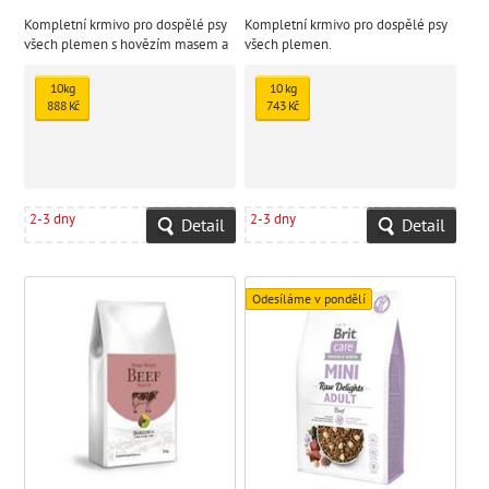
Kompletní krmivo pro dospělé psy
Kompletní krmivo pro dospělé psy
všech plemen s hovězím masem a
všech plemen.
bylinkami.
10kg
10 kg
888 Kč
743 Kč
2-3 dny
2-3 dny
Detail
Detail
Odesíláme v pondělí