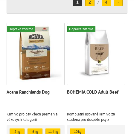
1
2
4
/
»
Doprava zdarma
Doprava zdarma
Acana Ranchlands Dog
BOHEMIA COLD Adult Beef
Krmivo pro psy všech plemen a
Kompletní lisované krmivo za
věkových kategorií
studena pro dospělé psy z
hovězího masa.
2 kg
6 kg
11,4 kg
10 kg