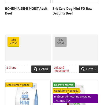
BOHEMIA SEMI MOIST Adult
Brit Care Dog Mini FD Raw
Beef
Delights Beef
2 kg
2 kg
405 Kč
540 Kč
2-3 dny
dočasně
Detail
Detail
nedostupné
Odesíláme v pondělí
Doprava zdarma
Odesíláme v pondělí
možnost věrnostního programu
7+1 ZDARMA