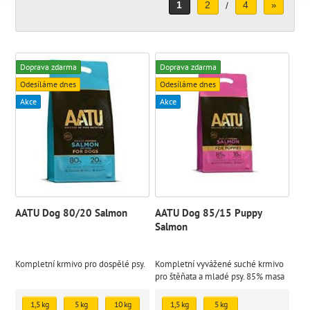
1
2
4
/
»
Doprava zdarma
Doprava zdarma
Odesíláme dnes
Odesíláme dnes
Akce
Akce
AATU Dog 80/20 Salmon
AATU Dog 85/15 Puppy
Salmon
Kompletní krmivo pro dospělé psy.
Kompletní vyvážené suché krmivo
pro štěňata a mladé psy. 85% masa
(losos), 15% ovoce, zeleniny,
bylinek a rostlinných výtažků, 0%
1,5 kg
5 kg
10 kg
1,5 kg
5 kg