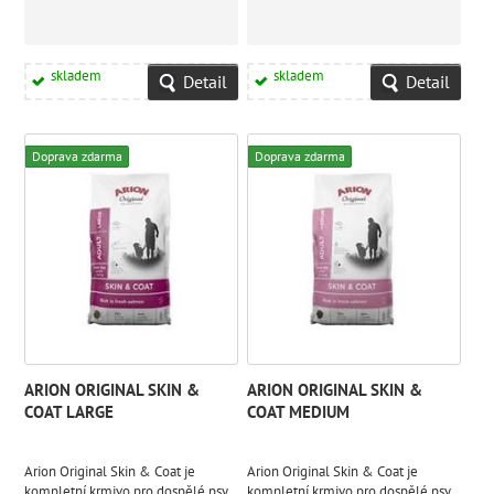
potřebné množství vitaminů a
vitaminů a minerálních látek pro
minerálních látek pro zajištění
zajištění správného růstu vašeho
správného růstu vašeho psa.
psa.
skladem
skladem
Detail
Detail
Doprava zdarma
Doprava zdarma
ARION ORIGINAL SKIN &
ARION ORIGINAL SKIN &
COAT LARGE
COAT MEDIUM
Arion Original Skin & Coat je
Arion Original Skin & Coat je
kompletní krmivo pro dospělé psy
kompletní krmivo pro dospělé psy