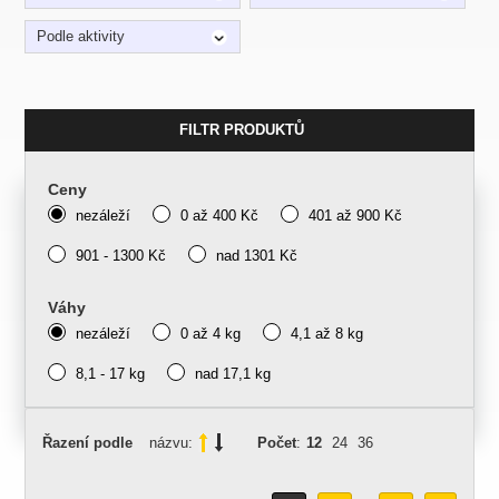
Podle aktivity
FILTR PRODUKTŮ
Ceny
nezáleží
0 až 400 Kč
401 až 900 Kč
901 - 1300 Kč
nad 1301 Kč
Váhy
nezáleží
0 až 4 kg
4,1 až 8 kg
8,1 - 17 kg
nad 17,1 kg
Řazení podle
názvu:
Počet
:
12
24
36