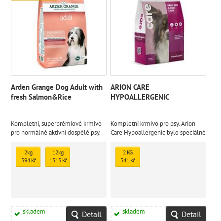
Arden Grange Dog Adult with
ARION CARE
fresh Salmon&Rice
HYPOALLERGENIC
Kompletní, superprémiové krmivo
Kompletní krmivo pro psy. Arion
pro normálně aktivní dospělé psy.
Care Hypoallergenic bylo speciálně
Losos je šetrný k trávení a může být
vyvinuto pro zlepšení a udržení
zvláště prospěšný pro kůži a srst.
kondice kůže a srsti pro psy s
2kg
12kg
2 KG
citlivou kůží.
394 Kč
1513 Kč
341 Kč
skladem
skladem
Detail
Detail