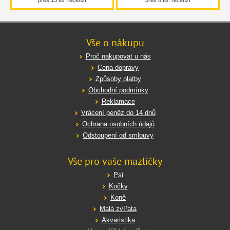
Vše o nákupu
Proč nakupovat u nás
Cena dopravy
Způsoby platby
Obchodní podmínky
Reklamace
Vrácení peněz do 14 dnů
Ochrana osobních údajů
Odstoupení od smlouvy
Vše pro vaše mazlíčky
Psi
Kočky
Koně
Malá zvířata
Akvaristika