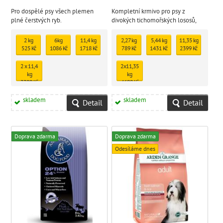
Pro dospělé psy všech plemen
Kompletní krmivo pro psy z
plné čerstvých ryb.
divokých tichomořských lososů,
sleďů a zeleniny.
2 kg
6kg
11,4 kg
2,27 kg
5,44 kg
11,35 kg
525 Kč
1086 Kč
1718 Kč
789 Kč
1431 Kč
2399 Kč
2 x 11,4
2x11,35
kg
kg
3399 Kč
4698 Kč
skladem
skladem
Detail
Detail
Doprava zdarma
Doprava zdarma
Odesíláme dnes