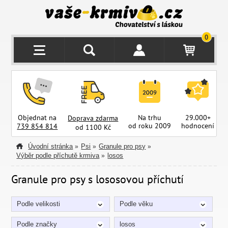
0
Objednat na
Na trhu
29.000+
Doprava zdarma
od roku 2009
hodnocení
z
739 854 814
od 1100 Kč
Úvodní stránka
Psi
Granule pro psy
»
»
»
Výběr podle příchutě krmiva
losos
»
Granule pro psy s lososovou příchutí
Podle velikosti
Podle věku
Podle značky
losos