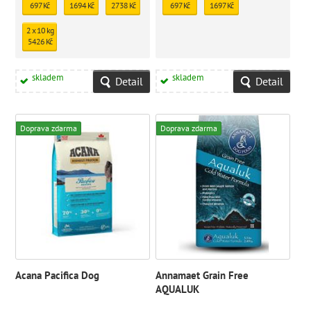
obilovin, brambor a lepku
697 Kč
1694 Kč
2738 Kč
697 Kč
1697 Kč
2 x 10 kg
5426 Kč
skladem
skladem
Detail
Detail
Doprava zdarma
Doprava zdarma
Acana Pacifica Dog
Annamaet Grain Free
AQUALUK