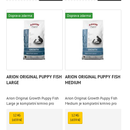
Doprava zdarma
Doprava zdarma
ARION ORIGINAL PUPPY FISH
ARION ORIGINAL PUPPY FISH
LARGE
MEDIUM
Arion Original Growth Puppy Fish
Arion Original Growth Puppy Fish
Large je kompletní krmivo pro
Medium je kompletní krmivo pro
štěňata velkých plemen.
štěňata středně velkých plemen.
Bezlepková receptura na bázi ryb
Bezlepková receptura na bázi ryb
12 KG
12 KG
obsahuje unikátní kombinaci
obsahuje unikátní kombinaci
1659 Kč
1659 Kč
mořských surovin, prebiotika a
mořských surovin, prebiotika a
probiotika, chondroprotektiva a
probiotika a potřebné množství