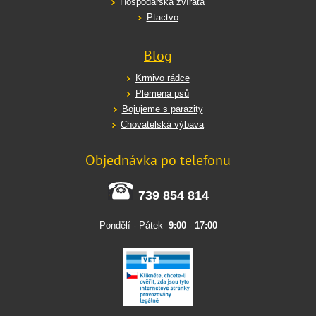
Hospodářská zvířata
Ptactvo
Blog
Krmivo rádce
Plemena psů
Bojujeme s parazity
Chovatelská výbava
Objednávka po telefonu
739 854 814
Pondělí - Pátek
9:00
-
17:00