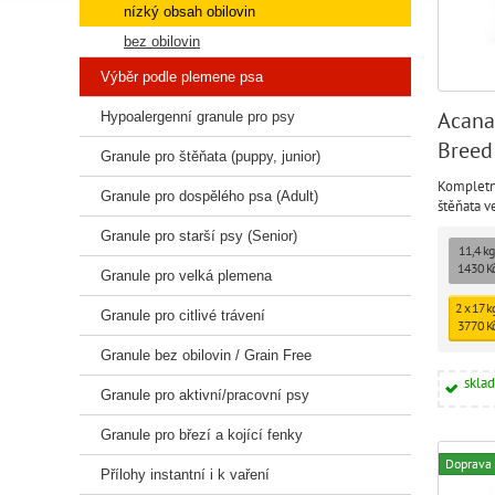
nízký obsah obilovin
bez obilovin
Výběr podle plemene psa
Acana
Hypoalergenní granule pro psy
Breed
Granule pro štěňata (puppy, junior)
Kompletn
Granule pro dospělého psa (Adult)
štěňata v
dospělost
Granule pro starší psy (Senior)
11,4 kg
1430 K
Granule pro velká plemena
2 x 17 k
Granule pro citlivé trávení
3770 K
Granule bez obilovin / Grain Free
skla
Granule pro aktivní/pracovní psy
Granule pro březí a kojící fenky
Doprava
Přílohy instantní i k vaření