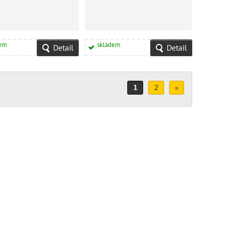
dem
skladem
Detail
Detail
1
2
»