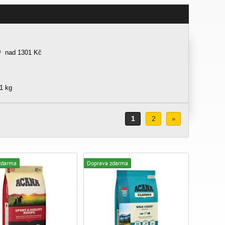
nad 1301 Kč
1 kg
1
2
»
zdarma
Doprava zdarma