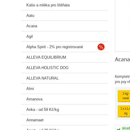
Kaše a mléka pro štěňata
Aatu
Acana
Agil
Alpha Spirit - 2% pro registrované
ALLEVA EQUILIBRIUM
Acana
ALLEVA HOLISTIC DOG
Kompletn
ALLEVA NATURAL
pro psy 
kategorií
Almi
2 kg -
nové
Amanova
složení
494 Kč
2 x 11,
Anka - od 59 Kč/kg
kg
3450 K
Annamaet
skla