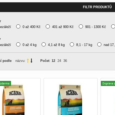
FILTR PRODUKTŮ
y
nezáleží
0 až 400 Kč
401 až 900 Kč
901 - 1300 Kč
y
nezáleží
0 až 4 kg
4,1 až 8 kg
8,1 - 17 kg
nad 17,
í podle
názvu:
Počet
:
12
24
36
 zdarma
Doprava 