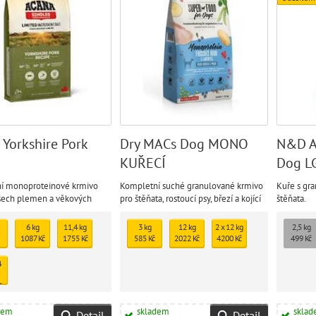
 Yorkshire Pork
Dry MACs Dog MONO
N&D A
KUŘECÍ
Dog LG
Oats 
í monoproteinové krmivo
Kompletní suché granulované krmivo
Kuře s gr
Puppy
všech plemen a věkových
pro štěňata, rostoucí psy, březí a kojící
štěňata.
feny všech plemen
6 kg
11,4 kg
3 kg
12 kg
2 x 12 kg
2,5 kg
1087 Kč
1755 Kč
585 Kč
2022 Kč
4200 Kč
499 Kč
4
č
dem
skladem
skla
Detail
Detail