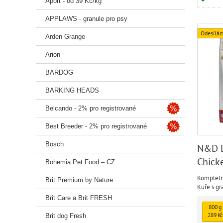
Aport - od 39 Kč/kg
APPLAWS - granule pro psy
Odesílám
Arden Grange
Arion
BARDOG
BARKING HEADS
Belcando - 2% pro registrované
Best Breeder - 2% pro registrované
Bosch
N&D L
Chick
Bohemia Pet Food – CZ
Kompletní
Brit Premium by Nature
Kuře s g
Brit Care a Brit FRESH
800 g
289 Kč
Brit dog Fresh