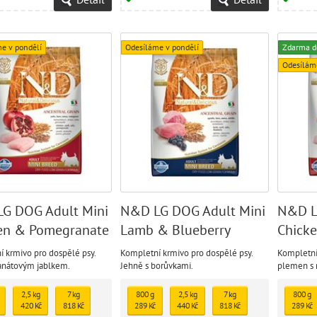
e v pondělí
Odesíláme v pondělí
Zdarma d
Odesílám
G DOG Adult Mini
N&D LG DOG Adult Mini
N&D L
en & Pomegranate
Lamb & Blueberry
Chick
 krmivo pro dospělé psy.
Kompletní krmivo pro dospělé psy.
Kompletní
ranátovým jablkem.
Jehně s borůvkami.
plemen s 
Obsahuje 
jablko pro
2,5 kg
7 kg
800 g
2,5 kg
7 kg
800 g
potřebných
420 Kč
818 Kč
289 Kč
440 Kč
818 Kč
289 Kč