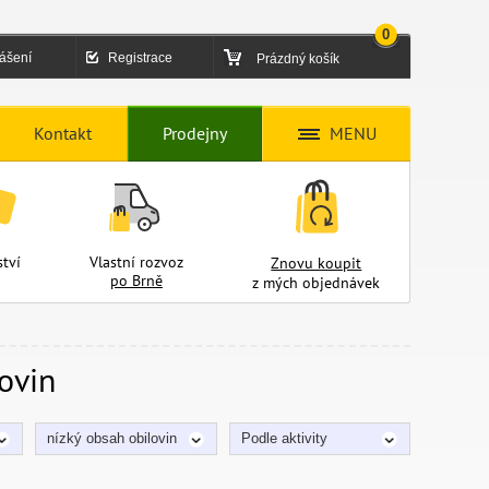
0
lášení
Registrace
Prázdný košík
Kontakt
Prodejny
MENU
tví
Vlastní rozvoz
Znovu koupit
po Brně
z mých objednávek
ovin
nízký obsah obilovin
Podle aktivity