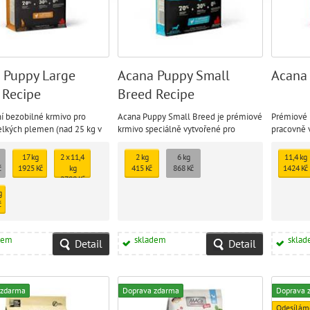
 Puppy Large
Acana Puppy Small
Acana 
 Recipe
Breed Recipe
í bezobilné krmivo pro
Acana Puppy Small Breed je prémiové
Prémiové k
elkých plemen (nad 25 kg v
krmivo speciálně vytvořené pro
pracovně v
i).
štěňata malých plemen, která v
dospělosti dosahují hmotnosti do 9 kg.
17 kg
2 x 11,4
2 kg
6 kg
11,4 kg
č
1925 Kč
kg
415 Kč
868 Kč
1424 Kč
2788 Kč
g
č
dem
skladem
skla
Detail
Detail
 zdarma
Doprava zdarma
Doprava 
Odesílám