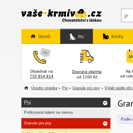
Domů
Kočky
Psi
Objednat na
Na 
Doprava zdarma
od rok
739 854 814
od 1100 Kč
Úvodní stránka
Psi
Granule pro psy
Výběr podle pří
»
»
»
Gra
Psi
Poškozená balení se slevou
Podle v
Granule pro psy