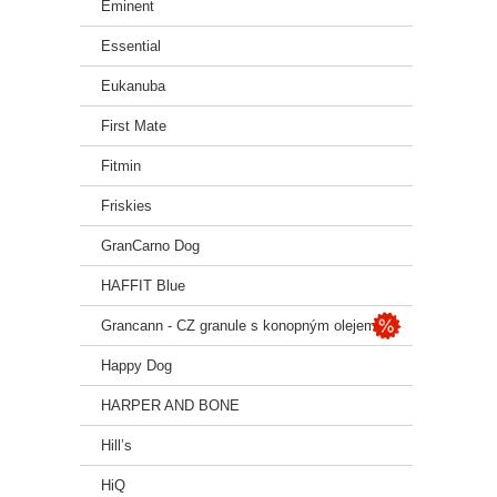
Eminent
Essential
Eukanuba
First Mate
Fitmin
Friskies
GranCarno Dog
HAFFIT Blue
Grancann - CZ granule s konopným olejem
Happy Dog
HARPER AND BONE
Hill’s
HiQ