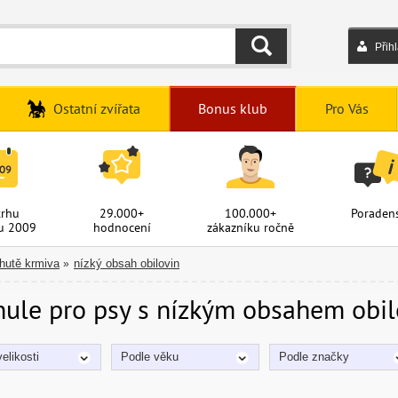
Přih
HLEDAT
Ostatní zvířata
Bonus klub
Pro Vás
trhu
29.000+
100.000+
Poradens
u 2009
hodnocení
zákazníku ročně
chutě krmiva
nízký obsah obilovin
»
nule pro psy s nízkým obsahem obil
elikosti
Podle věku
Podle značky