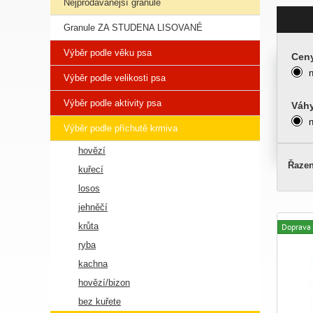
Nejprodávanější granule
Granule ZA STUDENA LISOVANÉ
Výběr podle věku psa
Cen
Výběr podle velikosti psa
Výběr podle aktivity psa
Váh
Výběr podle příchutě krmiva
hovězí
Řazen
kuřecí
losos
jehněčí
krůta
Doprava
ryba
kachna
hovězí/bizon
bez kuřete