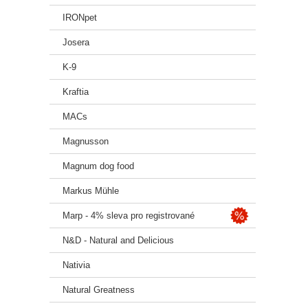
IRONpet
Josera
K-9
Kraftia
MACs
Magnusson
Magnum dog food
Markus Mühle
Marp - 4% sleva pro registrované
N&D - Natural and Delicious
Nativia
Natural Greatness