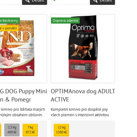
1249 Kč
o Balíkovny
Doprava zdarma
e v pondělí
G DOG Puppy Mini
OPTIMAnova dog ADULT
en & Pomegr
ACTIVE
 krmivo pro štěňata malých
Kompletní krmivo pro dospělé psy
nízkým obsahem obilovin.
všech plemen s intenzivní aktivitou
kuřecí maso a granátové
 dostatek vitamínů a živin
2,5 kg
7 kg
12 kg
 pro správný růst a vývoj.
489 Kč
872 Kč
1380 Kč