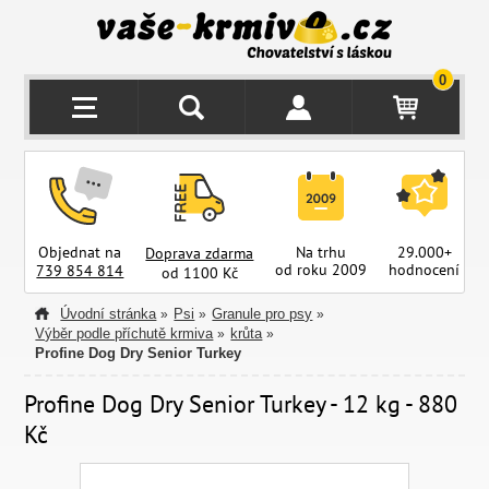
0
Objednat na
Na trhu
29.000+
Doprava zdarma
od roku 2009
hodnocení
z
739 854 814
od 1100 Kč
Úvodní stránka
Psi
Granule pro psy
»
»
»
Výběr podle příchutě krmiva
krůta
»
»
Profine Dog Dry Senior Turkey
Profine Dog Dry Senior Turkey - 12 kg - 880
Kč