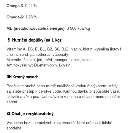
Omega-3
: 0,22 %
Omega-6
: 1,28 %
ME (metabolizovatelná energie)
: 3 500 kcal/kg
💊 Nutriční doplňky (na 1 kg):
Vitamíny A, D3, E, B1, B2, B6, B12, niacin, biotin, kyselina listová,
cholinchlorid, pantothenan vápenatý.
Minerály: železo, jód, měď, mangan, zinek, selen.
Aminokyseliny: DL-methionin, L-lysin.
🍽️ Krmný návod:
Podávejte suché nebo mírně navlhčené vodou či vývarem. Vždy
zajistěte přístup k čerstvé vodě. Krmnou dávku přizpůsobte váze,
aktivitě a věku psa. Uchovávejte v suchu a chladu mimo sluneční
záření.
♻️ Obal je recyklovatelný
Vyrobeno bez chemických konzervantů. Není určeno k lidské
spotřebě.