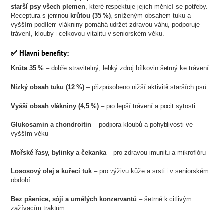
starší psy všech plemen
, které respektuje jejich měnící se potřeby.
Receptura s jemnou
krůtou (35 %)
, sníženým obsahem tuku a
vyšším podílem vlákniny pomáhá udržet zdravou váhu, podporuje
trávení, klouby i celkovou vitalitu v seniorském věku.
✅ Hlavní benefity:
Krůta 35 %
– dobře stravitelný, lehký zdroj bílkovin šetrný ke trávení
Nízký obsah tuku (12 %)
– přizpůsobeno nižší aktivitě starších psů
Vyšší obsah vlákniny (4,5 %)
– pro lepší trávení a pocit sytosti
Glukosamin a chondroitin
– podpora kloubů a pohyblivosti ve
vyšším věku
Mořské řasy, bylinky a čekanka
– pro zdravou imunitu a mikroflóru
Lososový olej a kuřecí tuk
– pro výživu kůže a srsti i v seniorském
období
Bez pšenice, sóji a umělých konzervantů
– šetrné k citlivým
zažívacím traktům