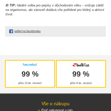
🎁
TIP:
Ideální volba pro pejsky v důchodovém věku – snižuje zátěž
na organismus, ale zároveň dodává vše potřebné pro klidný a aktivní
život.
sdílet na facebooku
99 %
99 %
přes 13 tis. recenzí
přes 6 tis. recenzí
Vše o nákupu
Proč nakupovat u nás