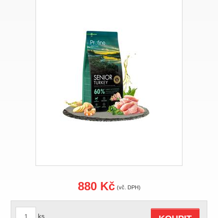
880 Kč
(vč. DPH)
ks