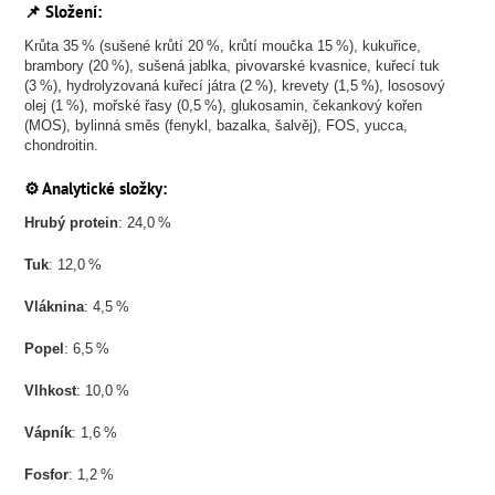
📌 Složení:
Krůta 35 % (sušené krůtí 20 %, krůtí moučka 15 %), kukuřice,
brambory (20 %), sušená jablka, pivovarské kvasnice, kuřecí tuk
(3 %), hydrolyzovaná kuřecí játra (2 %), krevety (1,5 %), lososový
olej (1 %), mořské řasy (0,5 %), glukosamin, čekankový kořen
(MOS), bylinná směs (fenykl, bazalka, šalvěj), FOS, yucca,
chondroitin.
⚙️ Analytické složky:
Hrubý protein
: 24,0 %
Tuk
: 12,0 %
Vláknina
: 4,5 %
Popel
: 6,5 %
Vlhkost
: 10,0 %
Vápník
: 1,6 %
Fosfor
: 1,2 %