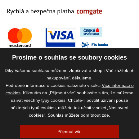
Rychlá a bezpečná platba
Prosíme o souhlas se soubory cookies
Díky Vašemu souhlasu můžeme zlepšovat e-shop i Váš zážitek při
nakupování, děkujeme.
Podrobné informace o cookies naleznete v sekci
Více informací o
cookies
. Kliknutím na „Přijmout vše“ souhlasíte s tím, že můžeme
užívat všechny typy cookies. Chcete-li povolit užívání pouze
některých typů cookies, můžete tak učinit v sekci „Nastavení
cookies“. Souhlas můžete odmítnout
zde
.
2026 ©
www.vase-krmivo.cz
- Tomáš Kroupa e-shop, Kanice 307, 664 01
Přijmout vše
Brno-venkov, IČ: 75785439