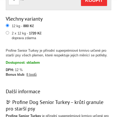
KOUPIT
Všechny varianty
12 kg -
880 Kč
2 x 12 kg -
1720 Kč
doprava zdarma
Profine Senior Turkey je přírodní superprémiové krmivo určené pro
starší psy všech plemen, které respektuje jejich měnící se potřeby.
Dostupnost: skladem
DPH:
12 %
Bonus klub
:
8 bodů
Další informace
🦃 Profine Dog Senior Turkey – krůtí granule
pro starší psy
Profine Senior Turkey
je přírodní superprémiové krmivo určené pro