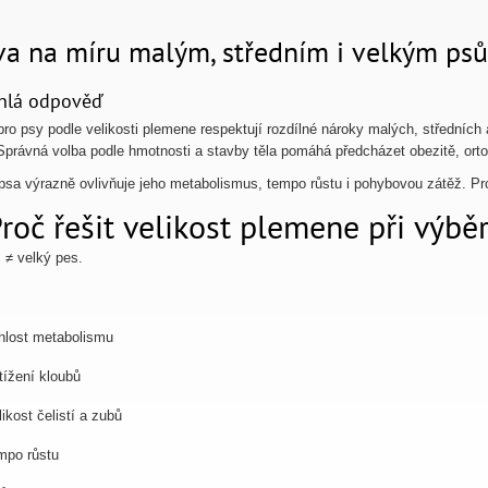
va na míru malým, středním i velkým ps
hlá odpověď
pro psy podle velikosti plemene respektují rozdílné nároky malých, středních a
 Správná volba podle hmotnosti a stavby těla pomáhá předcházet obezitě, or
 psa výrazně ovlivňuje jeho metabolismus, tempo růstu i pohybovou zátěž. Pro
roč řešit velikost plemene při výbě
 ≠ velký pes.
hlost metabolismu
tížení kloubů
likost čelistí a zubů
mpo růstu