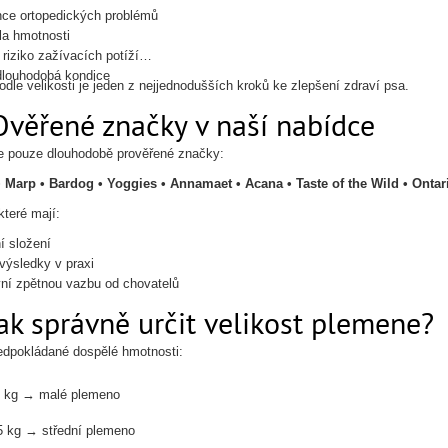
ce ortopedických problémů
la hmotnosti
riziko zažívacích potíží
dlouhodobá kondice
odle velikosti je jeden z nejjednodušších kroků ke zlepšení zdraví psa.
Ověřené značky v naší nabídce
 pouze dlouhodobě prověřené značky:
• Marp • Bardog • Yoggies • Annamaet • Acana • Taste of the Wild • Ontari
které mají:
í složení
výsledky v praxi
vní zpětnou vazbu od chovatelů
ak správně určit velikost plemene?
edpokládané dospělé hmotnosti:
0 kg → malé plemeno
5 kg → střední plemeno