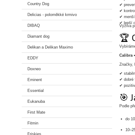
Country Dog
✔ preven
✔ kontro
Delicias - poloměkké krmivo
✔ menší 
✔ lepší 
DIBAQ
Výživa p
🏆 
Diamant dog
Vybíráme
Delikan a Delikan Maximo
Calibra 
EDDY
Značky, 
Doxneo
✔ stabiln
✔ dobré 
Eminent
✔ poziti
Essential
🎯 J
Eukanuba
Podle př
First Mate
do 1
Fitmin
10–2
Friskies