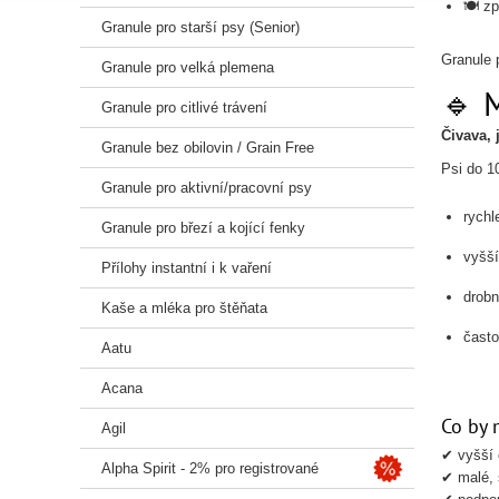
🍽️ z
Granule pro starší psy (Senior)
Granule p
Granule pro velká plemena
🔹 
Granule pro citlivé trávení
Čivava, 
Granule bez obilovin / Grain Free
Psi do 1
Granule pro aktivní/pracovní psy
rychl
Granule pro březí a kojící fenky
vyšší
Přílohy instantní i k vaření
drobn
Kaše a mléka pro štěňata
často 
Aatu
Acana
Co by 
Agil
✔ vyšší 
Alpha Spirit - 2% pro registrované
✔ malé, 