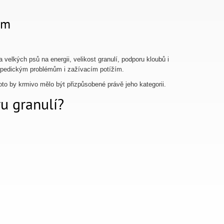
ům
 velkých psů na energii, velikost granulí, podporu kloubů i
topedickým problémům i zažívacím potížím.
to by krmivo mělo být přizpůsobené právě jeho kategorii.
ru granulí?