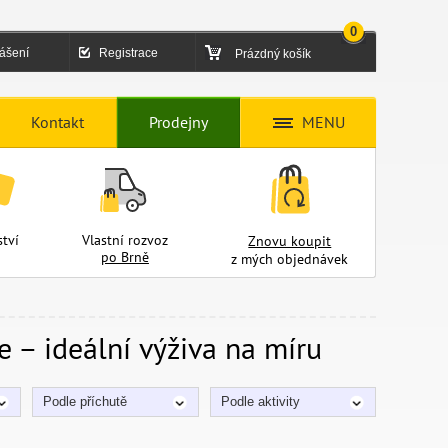
0
lášení
Registrace
Prázdný košík
Kontakt
Prodejny
MENU
tví
Vlastní rozvoz
Znovu koupit
po Brně
z mých objednávek
e – ideální výživa na míru
Podle příchutě
Podle aktivity