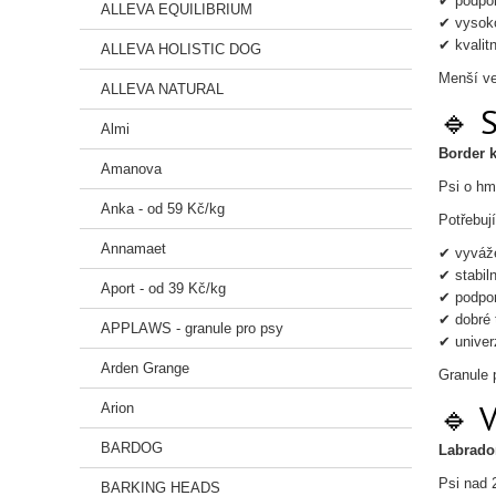
✔ podpor
ALLEVA EQUILIBRIUM
✔ vysoko
✔ kvalitn
ALLEVA HOLISTIC DOG
Menší ve
ALLEVA NATURAL
🔹 
Almi
Border k
Amanova
Psi o hm
Anka - od 59 Kč/kg
Potřebují
Annamaet
✔ vyváže
✔ stabiln
Aport - od 39 Kč/kg
✔ podpor
✔ dobré 
APPLAWS - granule pro psy
✔ univer
Arden Grange
Granule 
🔹 
Arion
BARDOG
Labrador
Psi nad 
BARKING HEADS