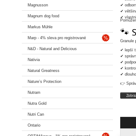
Magnusson
✔ odborn
✔ většin
Magnum dog food
✔ vlastn
Pomůžeme
Markus Mühle
🐾 
Marp - 4% sleva pro registrované
Granule 
N&D - Natural and Delicious
✔ lepší 
✔ správn
Nativia
✔ podpor
✔ kontro
Natural Greatness
✔ dlouho
Nature’s Protection
👉 Správ
Nutram
Zobraz
Nutra Gold
Nutri Can
Ontario