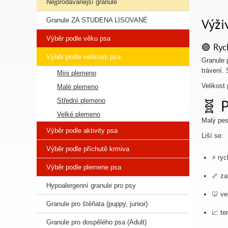
Nejprodávanější granule
Výži
Granule ZA STUDENA LISOVANÉ
Výběr podle věku psa
🟢 Ryc
Výběr podle velikosti psa
Granule 
trávení.
Mini plemeno
Velikost
Malé plemeno
🧬 P
Střední plemeno
Velké plemeno
Malý pes
Výběr podle aktivity psa
Liší se:
Výběr podle příchutě krmiva
⚡ ryc
Výběr podle plemene psa
🦴 za
Hypoalergenní granule pro psy
🦷 ve
Granule pro štěňata (puppy, junior)
📈 te
Granule pro dospělého psa (Adult)