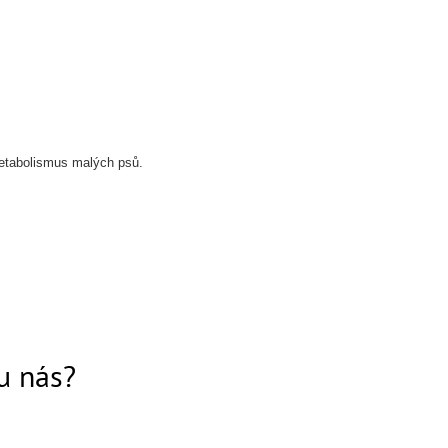
 metabolismus malých psů.
 u nás?