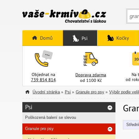
Domů
Kočky
Psi
Objednat na
Na 
Doprava zdarma
od rok
739 854 814
od 1100 Kč
Úvodní stránka
Psi
Granule pro psy
Výběr podle veli
»
»
»
Gran
Psi
Poškozená balení se slevou
Středn
Granule pro psy