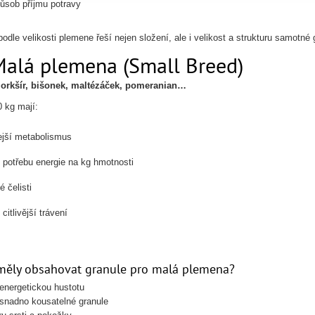
působ příjmu potravy
odle velikosti plemene řeší nejen složení, ale i velikost a strukturu samotné 
Malá plemena (Small Breed)
jorkšír, bišonek, maltézáček, pomeranian…
0 kg mají:
ejší metabolismus
 potřebu energie na kg hmotnosti
é čelisti
citlivější trávení
měly obsahovat granule pro malá plemena?
energetickou hustotu
snadno kousatelné granule