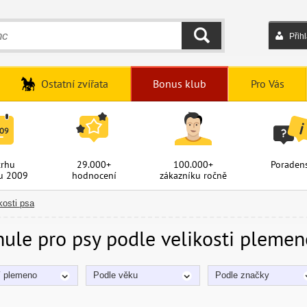
Přih
HLEDAT
Ostatní zvířata
Bonus klub
Pro Vás
trhu
29.000+
100.000+
Poradens
u 2009
hodnocení
zákazníku ročně
kosti psa
ule pro psy podle velikosti plemen
í plemeno
Podle věku
Podle značky