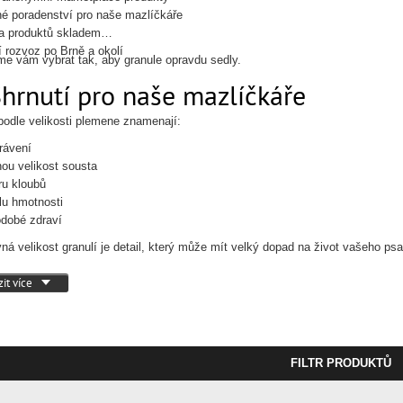
é poradenství pro naše mazlíčkáře
a produktů skladem
í rozvoz po Brně a okolí
 vám vybrat tak, aby granule opravdu sedly.
Shrnutí pro naše mazlíčkáře
podle velikosti plemene znamenají:
trávení
ou velikost sousta
u kloubů
lu hmotnosti
dobé zdraví
ná velikost granulí je detail, který může mít velký dopad na život vašeho psa
it více
FILTR PRODUKTŮ