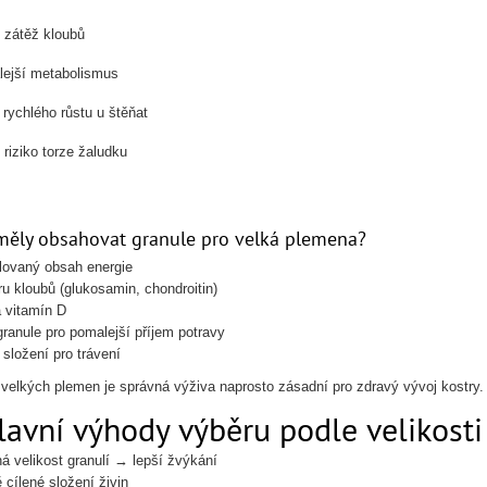
 zátěž kloubů
lejší metabolismus
o rychlého růstu u štěňat
 riziko torze žaludku
měly obsahovat granule pro velká plemena?
lovaný obsah energie
u kloubů (glukosamin, chondroitin)
 vitamín D
granule pro pomalejší příjem potravy
 složení pro trávení
 velkých plemen je správná výživa naprosto zásadní pro zdravý vývoj kostry.
lavní výhody výběru podle velikosti
á velikost granulí → lepší žvýkání
 cílené složení živin