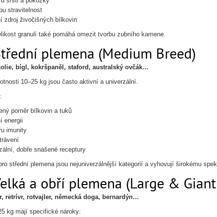
u srsti a pokožky
u stravitelnost
í zdroj živočišných bílkovin
likost granulí také pomáhá omezit tvorbu zubního kamene.
Střední plemena (Medium Breed)
olie, bígl, kokršpaněl, staford, australský ovčák…
otnosti 10–25 kg jsou často aktivní a univerzální.
:
ný poměr bílkovin a tuků
í energii
u imunity
trávení
zální, dobře snášené receptury
pro střední plemena jsou nejuniverzálnější kategorií a vyhovují širokému spek
Velká a obří plemena (Large & Giant
, retrívr, rotvajler, německá doga, bernardýn…
25 kg mají specifické nároky: