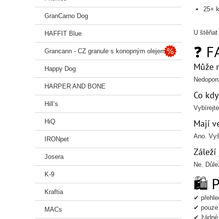
25+ k
GranCarno Dog
U štěňat
HAFFIT Blue
❓ F
Grancann - CZ granule s konopným olejem
Může m
Happy Dog
Nedoporu
HARPER AND BONE
Co kd
Hill’s
Vybírejt
HiQ
Mají v
Ano. Vyšš
IRONpet
Záleží 
Josera
Ne. Důlež
K-9
🛍️ 
Kraftia
✔ přehle
✔ pouze 
MACs
✔ žádné 