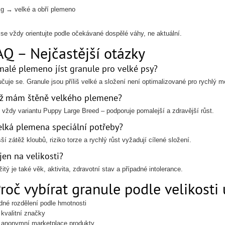
g → velké a obří plemeno
 se vždy orientujte podle očekávané dospělé váhy, ne aktuální.
AQ – Nejčastější otázky
alé plemeno jíst granule pro velké psy?
čuje se. Granule jsou příliš velké a složení není optimalizované pro rychlý
yž mám štěně velkého plemene?
e vždy variantu Puppy Large Breed – podporuje pomalejší a zdravější růst.
elká plemena speciální potřeby?
í zátěž kloubů, riziko torze a rychlý růst vyžadují cílené složení.
jen na velikosti?
itý je také věk, aktivita, zdravotní stav a případné intolerance.
Proč vybírat granule podle velikosti
dné rozdělení podle hmotnosti
kvalitní značky
anonymní marketplace produkty