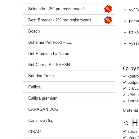
Belcando - 2% pro registrované
vyšší
Best Breeder - 2% pro registrované
poma
Bosch
rizik
Bohemia Pet Food – CZ
vyšší
Brit Premium by Nature
Brit Care a Brit FRESH
Co by 
Brit dog Fresh
✔ kontro
✔ podpor
Calibra
✔ DHA a
✔ větší 
Calibra premium
✔ šetrné
CANAGAN DOG
U štěňat
⭐ H
Carnilove Dog
✔ správn
CIBAU
✔ přesně