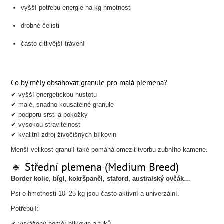
vyšší potřebu energie na kg hmotnosti
drobné čelisti
často citlivější trávení
Co by měly obsahovat granule pro malá plemena?
✔ vyšší energetickou hustotu
✔ malé, snadno kousatelné granule
✔ podporu srsti a pokožky
✔ vysokou stravitelnost
✔ kvalitní zdroj živočišných bílkovin
Menší velikost granulí také pomáhá omezit tvorbu zubního kamene.
🔹 Střední plemena (Medium Breed)
Border kolie, bígl, kokršpaněl, staford, australský ovčák…
Psi o hmotnosti 10–25 kg jsou často aktivní a univerzální.
Potřebují:
✔ vyvážený poměr bílkovin a tuků