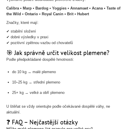
Calibra • Marp • Bardog • Yoggies • Annamaet • Acana • Taste of
the Wild • Ontario • Royal Canin • Brit • Hubert
Značky, které mají:
✔ stabilní složení
✔ dobré výsledky v praxi
✔ pozitivní zpětnou vazbu od chovatelů
🎯 Jak správně určit velikost plemene?
Podle předpokládané dospělé hmotnosti:
do 10 kg → malé plemeno
10–25 kg → střední plemeno
25+ kg → velké a obří plemeno
U štěňat se vždy orientujte podle očekávané dospělé váhy, ne
aktuální.
❓ FAQ – Nejčastější otázky
Může malé plemeno jíst granule pro velké psy?