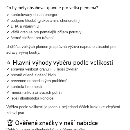
Co by měly obsahovat granule pro velká plemena?
✔ kontrolovaný obsah energie
✔ podporu kloubů (glukosamin, chondroitin)
✔ DHA a vitamín D
✔ větší granule pro pomalejší příjem potravy
✔ šetrné složení pro trávení
U štěňat velkých plemen je správná výživa naprosto zásadní pro
zdravý vývoj kostry.
⭐ Hlavní výhody výběru podle velikosti
✔ správná velikost granulí → lepší žvýkání
✔ přesně cílené složení živin
✔ prevence ortopedických problémů
✔ kontrola hmotnosti
✔ menší riziko zažívacích potíží
✔ lepší dlouhodobá kondice
Výživa podle velikosti je jeden z nejjednodušších kroků ke zlepšení
zdraví psa.
🏆 Ověřené značky v naší nabídce
Vybíráme pouze dlouhodobě prověřené značky: