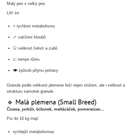
Malý pes ≠ velký pes.
Liší se:
⚡ rychlost metabolismu
🦴 zatížení kloubů
🦷 velikost čelistí a zubů
📈 tempo růstu
🍽️ způsob příjmu potravy
Granule podle velikosti plemene řeší nejen složení, ale i velikost a
strukturu samotné granule.
🔹 Malá plemena (Small Breed)
Čivava, jorkšír, bišonek, maltézáček, pomeranian…
Psi do 10 kg mají:
rychlejší metabolismus