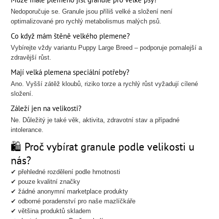
Nedoporučuje se. Granule jsou příliš velké a složení není
optimalizované pro rychlý metabolismus malých psů.
Co když mám štěně velkého plemene?
Vybírejte vždy variantu Puppy Large Breed – podporuje pomalejší a
zdravější růst.
Mají velká plemena speciální potřeby?
Ano. Vyšší zátěž kloubů, riziko torze a rychlý růst vyžadují cílené
složení.
Záleží jen na velikosti?
Ne. Důležitý je také věk, aktivita, zdravotní stav a případné
intolerance.
🛍️ Proč vybírat granule podle velikosti u
nás?
✔ přehledné rozdělení podle hmotnosti
✔ pouze kvalitní značky
✔ žádné anonymní marketplace produkty
✔ odborné poradenství pro naše mazlíčkáře
✔ většina produktů skladem