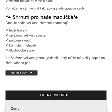
✔ vlastní rozvoz po Brně a okolí
Pomůžeme vám vybrat tak, aby granule opravdu sedly.
🐾 Shrnutí pro naše mazlíčkáře
Granule podle velikosti plemene znamenají:
✔ lepší trávení
✔ správnou velikost sousta
✔ podporu kloubů
✔ kontrolu hmotnosti
✔ dlouhodobé zdraví
👉 Správná velikost granulí je detail, který může mít velký dopad na
život vašeho psa.
Zobrazit více
FILTR PRODUKTŮ
Ceny