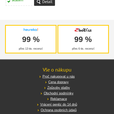
skladem
Detail
99 %
99 %
přes 13 tis. recenzí
přes 6 tis. recenzí
Vše o nákupu
Proč nakupovat u nás
Cena dopravy
Způsoby platby
Obchodní podmínky
Reklamace
Vrácení peněz do 14 dnů
Ochrana osobních údajů