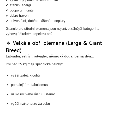
✔ stabilní energii
✔ podporu imunity
✔ dobré trávení
✔ univerzální, dobře snášené receptury
Granule pro střední plemena jsou nejuniverzálnější kategorií a
vyhovují širokému spektru psů.
🔹 Velká a obří plemena (Large & Giant
Breed)
Labrador, retrívr, rotvajler, německá doga, bernardýn…
Psi nad 25 kg mají specifické nároky:
vyšší zátěž kloubů
pomalejší metabolismus
riziko rychlého růstu u štěňat
vyšší riziko torze žaludku