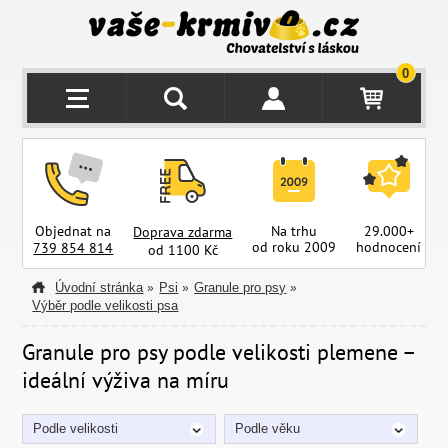
0
Objednat na
Na trhu
29.000+
Doprava zdarma
od roku 2009
hodnocení
z
739 854 814
od 1100 Kč
Úvodní stránka
Psi
Granule pro psy
»
»
»
Výběr podle velikosti psa
Granule pro psy podle velikosti plemene –
ideální výživa na míru
Podle velikosti
Podle věku