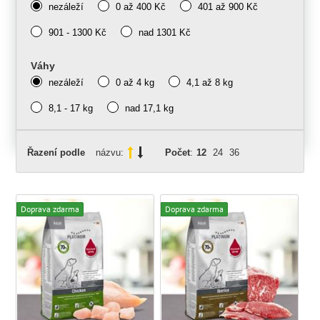
nezáleží
0 až 400 Kč
401 až 900 Kč
901 - 1300 Kč
nad 1301 Kč
Váhy
nezáleží
0 až 4 kg
4,1 až 8 kg
8,1 - 17 kg
nad 17,1 kg
Řazení podle
názvu:
Počet
:
12
24
36
Doprava zdarma
Doprava zdarma