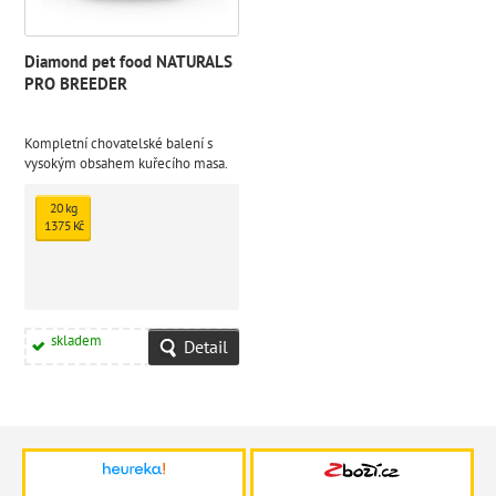
Diamond pet food NATURALS
PRO BREEDER
Kompletní chovatelské balení s
vysokým obsahem kuřecího masa.
Krmivo je vyráběno na
nejmodernější extrudační lince,
20 kg
která je schopna do krmiva dostat
1375 Kč
16% podíl čerstvého masa.
skladem
Detail