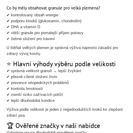
Co by měly obsahovat granule pro velká plemena?
✔ kontrolovaný obsah energie
✔ podporu kloubů (glukosamin, chondroitin)
✔ DHA a vitamín D
✔ větší granule pro pomalejší příjem potravy
✔ šetrné složení pro trávení
U štěňat velkých plemen je správná výživa naprosto zásadní pro
zdravý vývoj kostry.
⭐ Hlavní výhody výběru podle velikosti
✔ správná velikost granulí → lepší žvýkání
✔ přesně cílené složení živin
✔ prevence ortopedických problémů
✔ kontrola hmotnosti
✔ menší riziko zažívacích potíží
✔ lepší dlouhodobá kondice
Výživa podle velikosti je jeden z nejjednodušších kroků ke zlepšení
zdraví psa.
🏆 Ověřené značky v naší nabídce
Vybíráme pouze dlouhodobě prověřené značky: