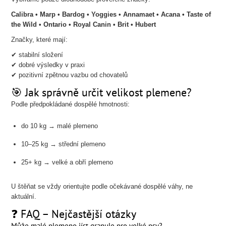
Calibra • Marp • Bardog • Yoggies • Annamaet • Acana • Taste of
the Wild • Ontario • Royal Canin • Brit • Hubert
Značky, které mají:
✔ stabilní složení
✔ dobré výsledky v praxi
✔ pozitivní zpětnou vazbu od chovatelů
🎯 Jak správně určit velikost plemene?
Podle předpokládané dospělé hmotnosti:
do 10 kg → malé plemeno
10–25 kg → střední plemeno
25+ kg → velké a obří plemeno
U štěňat se vždy orientujte podle očekávané dospělé váhy, ne
aktuální.
❓ FAQ – Nejčastější otázky
Může malé plemeno jíst granule pro velké psy?