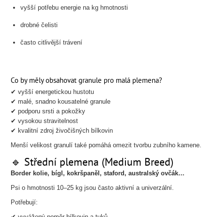
vyšší potřebu energie na kg hmotnosti
drobné čelisti
často citlivější trávení
Co by měly obsahovat granule pro malá plemena?
✔ vyšší energetickou hustotu
✔ malé, snadno kousatelné granule
✔ podporu srsti a pokožky
✔ vysokou stravitelnost
✔ kvalitní zdroj živočišných bílkovin
Menší velikost granulí také pomáhá omezit tvorbu zubního kamene.
🔹 Střední plemena (Medium Breed)
Border kolie, bígl, kokršpaněl, staford, australský ovčák…
Psi o hmotnosti 10–25 kg jsou často aktivní a univerzální.
Potřebují:
✔ vyvážený poměr bílkovin a tuků