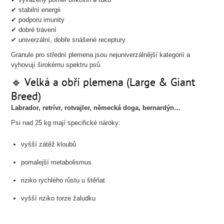
✔ stabilní energii
✔ podporu imunity
✔ dobré trávení
✔ univerzální, dobře snášené receptury
Granule pro střední plemena jsou nejuniverzálnější kategorií a
vyhovují širokému spektru psů.
🔹 Velká a obří plemena (Large & Giant
Breed)
Labrador, retrívr, rotvajler, německá doga, bernardýn…
Psi nad 25 kg mají specifické nároky:
vyšší zátěž kloubů
pomalejší metabolismus
riziko rychlého růstu u štěňat
vyšší riziko torze žaludku