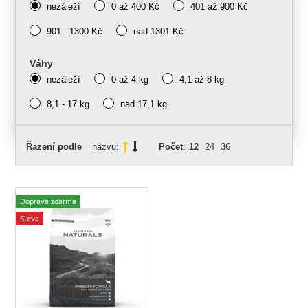
nezáleží
0 až 400 Kč
401 až 900 Kč
901 - 1300 Kč
nad 1301 Kč
Váhy
nezáleží
0 až 4 kg
4,1 až 8 kg
8,1 - 17 kg
nad 17,1 kg
Řazení podle
názvu:
Počet
:
12
24
36
Doprava zdarma
Sleva