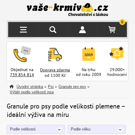
0
Objednat na
Na trhu
29.000+
Doprava zdarma
od roku 2009
hodnocení
z
739 854 814
od 1100 Kč
Úvodní stránka
Psi
Granule pro psy
»
»
»
Výběr podle velikosti psa
Granule pro psy podle velikosti plemene –
ideální výživa na míru
Podle velikosti
Podle věku