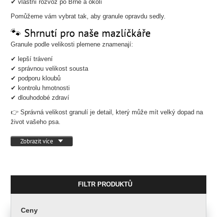
✔ vlastní rozvoz po Brně a okolí
Pomůžeme vám vybrat tak, aby granule opravdu sedly.
🐾 Shrnutí pro naše mazlíčkáře
Granule podle velikosti plemene znamenají:
✔ lepší trávení
✔ správnou velikost sousta
✔ podporu kloubů
✔ kontrolu hmotnosti
✔ dlouhodobé zdraví
👉 Správná velikost granulí je detail, který může mít velký dopad na
život vašeho psa.
Zobrazit více
FILTR PRODUKTŮ
Ceny