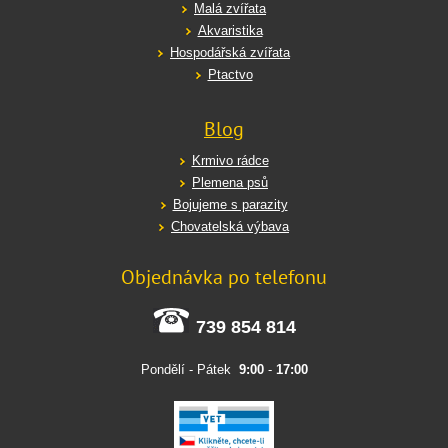
Malá zvířata
Akvaristika
Hospodářská zvířata
Ptactvo
Blog
Krmivo rádce
Plemena psů
Bojujeme s parazity
Chovatelská výbava
Objednávka po telefonu
739 854 814
Pondělí - Pátek
9:00
-
17:00