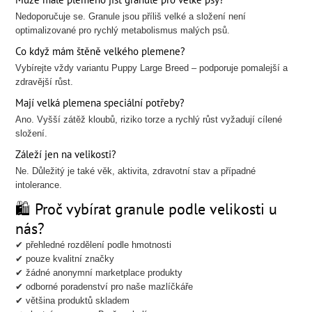
Nedoporučuje se. Granule jsou příliš velké a složení není
optimalizované pro rychlý metabolismus malých psů.
Co když mám štěně velkého plemene?
Vybírejte vždy variantu Puppy Large Breed – podporuje pomalejší a
zdravější růst.
Mají velká plemena speciální potřeby?
Ano. Vyšší zátěž kloubů, riziko torze a rychlý růst vyžadují cílené
složení.
Záleží jen na velikosti?
Ne. Důležitý je také věk, aktivita, zdravotní stav a případné
intolerance.
🛍️ Proč vybírat granule podle velikosti u
nás?
✔ přehledné rozdělení podle hmotnosti
✔ pouze kvalitní značky
✔ žádné anonymní marketplace produkty
✔ odborné poradenství pro naše mazlíčkáře
✔ většina produktů skladem