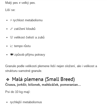
Malý pes ≠ velký pes.
Liší se:
⚡ rychlost metabolismu
🦴 zatížení kloubů
🦷 velikost čelistí a zubů
📈 tempo růstu
🍽️ způsob příjmu potravy
Granule podle velikosti plemene řeší nejen složení, ale i velikost a
strukturu samotné granule.
🔹 Malá plemena (Small Breed)
Čivava, jorkšír, bišonek, maltézáček, pomeranian…
Psi do 10 kg mají:
rychlejší metabolismus