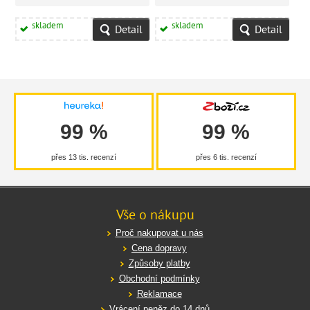
skladem
skladem
Detail
Detail
99 %
99 %
přes 13 tis. recenzí
přes 6 tis. recenzí
Vše o nákupu
Proč nakupovat u nás
Cena dopravy
Způsoby platby
Obchodní podmínky
Reklamace
Vrácení peněz do 14 dnů