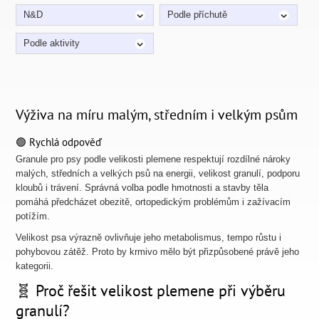
N&D
Podle příchutě
Podle aktivity
Výživa na míru malým, středním i velkým psům
🟢 Rychlá odpověď
Granule pro psy podle velikosti plemene respektují rozdílné nároky
malých, středních a velkých psů na energii, velikost granulí, podporu
kloubů i trávení. Správná volba podle hmotnosti a stavby těla
pomáhá předcházet obezitě, ortopedickým problémům i zažívacím
potížím.
Velikost psa výrazně ovlivňuje jeho metabolismus, tempo růstu i
pohybovou zátěž. Proto by krmivo mělo být přizpůsobené právě jeho
kategorii.
🧬 Proč řešit velikost plemene při výběru
granulí?