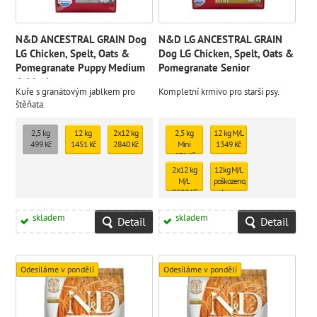
N&D ANCESTRAL GRAIN Dog
N&D LG ANCESTRAL GRAIN
LG Chicken, Spelt, Oats &
Dog LG Chicken, Spelt, Oats &
Pomegranate Puppy Medium
Pomegranate Senior
& Maxi
Kuře s granátovým jablkem pro
Kompletní krmivo pro starší psy.
štěňata.
2,5 kg
12 kg
2x12 kg
2,5 kg
12 kg M/L
499 Kč
1451 Kč
2840 Kč
Mini
1349 Kč
471 Kč
2x12 kg
12kg M/L
M/L
poškozeno,
2522 Kč
zalepeno
1ks
skladem
skladem
skladem
Detail
Detail
1249 Kč
Odesíláme v pondělí
Odesíláme v pondělí