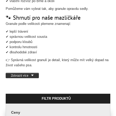
✔ vlastní rozvoz po Brně a okolí
Pomůžeme vám vybrat tak, aby granule opravdu sedly.
🐾 Shrnutí pro naše mazlíčkáře
Granule podle velikosti plemene znamenají:
✔ lepší trávení
✔ správnou velikost sousta
✔ podporu kloubů
✔ kontrolu hmotnosti
✔ dlouhodobé zdraví
👉 Správná velikost granulí je detail, který může mít velký dopad na
život vašeho psa.
Zobrazit více
FILTR PRODUKTŮ
Ceny