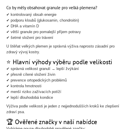
Co by měly obsahovat granule pro velká plemena?
✔ kontrolovaný obsah energie
✔ podporu kloubů (glukosamin, chondroitin)
✔ DHA a vitamín D
✔ větší granule pro pomalejší příjem potravy
✔ šetrné složení pro trávení
U štěňat velkých plemen je správná výživa naprosto zásadní pro
zdravý vývoj kostry.
⭐ Hlavní výhody výběru podle velikosti
✔ správná velikost granulí → lepší žvýkání
✔ přesně cílené složení živin
✔ prevence ortopedických problémů
✔ kontrola hmotnosti
✔ menší riziko zažívacích potíží
✔ lepší dlouhodobá kondice
Výživa podle velikosti je jeden z nejjednodušších kroků ke zlepšení
zdraví psa.
🏆 Ověřené značky v naší nabídce
Vybíráme pouze dlouhodobě prověřené značky: