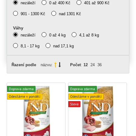
nezáleží
0 až 400 Kč
401 až 900 Kč
901 - 1300 Kč
nad 1301 Kč
Váhy
nezáleží
0 až 4 kg
4,1 až 8 kg
8,1 - 17 kg
nad 17,1 kg
Řazení podle
názvu:
Počet
:
12
24
36
Doprava zdarma
Doprava zdarma
Odesíláme v pondělí
Odesíláme v pondělí
Sleva