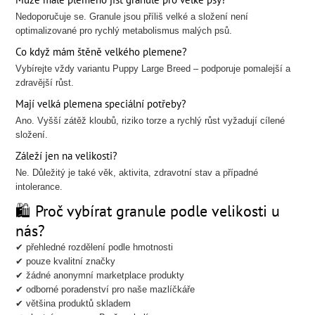
Nedoporučuje se. Granule jsou příliš velké a složení není
optimalizované pro rychlý metabolismus malých psů.
Co když mám štěně velkého plemene?
Vybírejte vždy variantu Puppy Large Breed – podporuje pomalejší a
zdravější růst.
Mají velká plemena speciální potřeby?
Ano. Vyšší zátěž kloubů, riziko torze a rychlý růst vyžadují cílené
složení.
Záleží jen na velikosti?
Ne. Důležitý je také věk, aktivita, zdravotní stav a případné
intolerance.
🛍️ Proč vybírat granule podle velikosti u
nás?
✔ přehledné rozdělení podle hmotnosti
✔ pouze kvalitní značky
✔ žádné anonymní marketplace produkty
✔ odborné poradenství pro naše mazlíčkáře
✔ většina produktů skladem