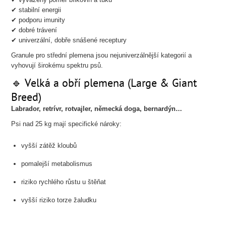
✔ stabilní energii
✔ podporu imunity
✔ dobré trávení
✔ univerzální, dobře snášené receptury
Granule pro střední plemena jsou nejuniverzálnější kategorií a
vyhovují širokému spektru psů.
🔹 Velká a obří plemena (Large & Giant
Breed)
Labrador, retrívr, rotvajler, německá doga, bernardýn…
Psi nad 25 kg mají specifické nároky:
vyšší zátěž kloubů
pomalejší metabolismus
riziko rychlého růstu u štěňat
vyšší riziko torze žaludku