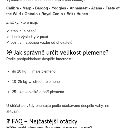
Calibra • Marp • Bardog • Yoggies • Annamaet • Acana • Taste of
the Wild • Ontario • Royal Canin • Brit • Hubert
Značky, které mají:
✔ stabilní složení
✔ dobré výsledky v praxi
✔ pozitivní zpětnou vazbu od chovatelů
🎯 Jak správně určit velikost plemene?
Podle předpokládané dospělé hmotnosti:
do 10 kg → malé plemeno
10–25 kg → střední plemeno
25+ kg → velké a obří plemeno
U štěňat se vždy orientujte podle očekávané dospělé váhy, ne
aktuální.
❓ FAQ – Nejčastější otázky
Může malé plemeno jíst granule pro velké psy?