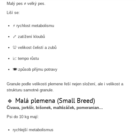
Malý pes ≠ velký pes.
Liší se:
⚡ rychlost metabolismu
🦴 zatížení kloubů
🦷 velikost čelistí a zubů
📈 tempo růstu
🍽️ způsob příjmu potravy
Granule podle velikosti plemene řeší nejen složení, ale i velikost a
strukturu samotné granule.
🔹 Malá plemena (Small Breed)
Čivava, jorkšír, bišonek, maltézáček, pomeranian…
Psi do 10 kg mají:
rychlejší metabolismus