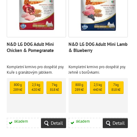
N&D LG DOG Adult Mini
N&D LG DOG Adult Mini Lamb
Chicken & Pomegranate
& Blueberry
Kompletní krmivo pro dospělé psy.
Kompletní krmivo pro dospělé psy.
Kuře s granátovým jablkem.
Jehně s borůvkami.
800 g
2,5 kg
7 kg
800 g
2,5 kg
7 kg
289 Kč
420 Kč
818 Kč
289 Kč
440 Kč
818 Kč
skladem
skladem
Detail
Detail