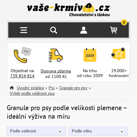
0
Objednat na
Na trhu
29.000+
Doprava zdarma
od roku 2009
hodnocení
z
739 854 814
od 1100 Kč
Úvodní stránka
Psi
Granule pro psy
»
»
»
Výběr podle velikosti psa
Granule pro psy podle velikosti plemene –
ideální výživa na míru
Podle velikosti
Podle věku