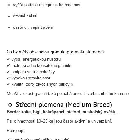
vyšší potřebu energie na kg hmotnosti
drobné čelisti
často citlivější trávení
Co by měly obsahovat granule pro malá plemena?
✔ vyšší energetickou hustotu
✔ malé, snadno kousatelné granule
✔ podporu srsti a pokožky
✔ vysokou stravitelnost
✔ kvalitní zdroj živočišných bílkovin
Menší velikost granulí také pomáhá omezit tvorbu zubního kamene.
🔹 Střední plemena (Medium Breed)
Border kolie, bígl, kokršpaněl, staford, australský ovčák…
Psi o hmotnosti 10–25 kg jsou často aktivní a univerzální.
Potřebují:
✔ vyvážený poměr bílkovin a tuků