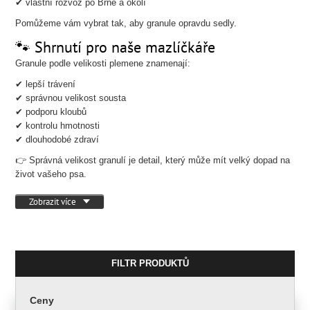
✔ vlastní rozvoz po Brně a okolí
Pomůžeme vám vybrat tak, aby granule opravdu sedly.
🐾 Shrnutí pro naše mazlíčkáře
Granule podle velikosti plemene znamenají:
✔ lepší trávení
✔ správnou velikost sousta
✔ podporu kloubů
✔ kontrolu hmotnosti
✔ dlouhodobé zdraví
👉 Správná velikost granulí je detail, který může mít velký dopad na
život vašeho psa.
Zobrazit více
FILTR PRODUKTŮ
Ceny