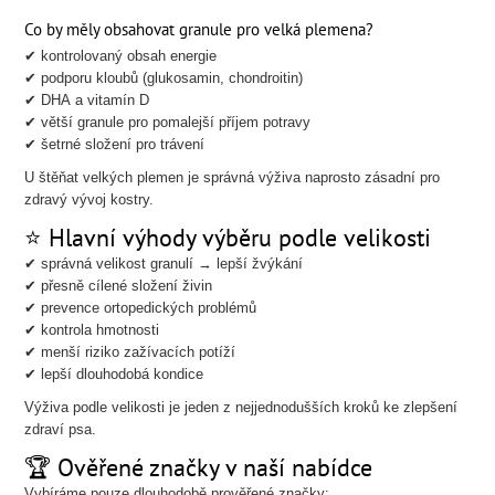
Co by měly obsahovat granule pro velká plemena?
✔ kontrolovaný obsah energie
✔ podporu kloubů (glukosamin, chondroitin)
✔ DHA a vitamín D
✔ větší granule pro pomalejší příjem potravy
✔ šetrné složení pro trávení
U štěňat velkých plemen je správná výživa naprosto zásadní pro
zdravý vývoj kostry.
⭐ Hlavní výhody výběru podle velikosti
✔ správná velikost granulí → lepší žvýkání
✔ přesně cílené složení živin
✔ prevence ortopedických problémů
✔ kontrola hmotnosti
✔ menší riziko zažívacích potíží
✔ lepší dlouhodobá kondice
Výživa podle velikosti je jeden z nejjednodušších kroků ke zlepšení
zdraví psa.
🏆 Ověřené značky v naší nabídce
Vybíráme pouze dlouhodobě prověřené značky: