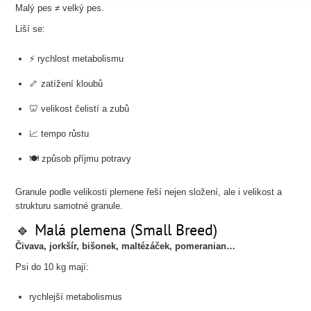
Malý pes ≠ velký pes.
Liší se:
⚡ rychlost metabolismu
🦴 zatížení kloubů
🦷 velikost čelistí a zubů
📈 tempo růstu
🍽️ způsob příjmu potravy
Granule podle velikosti plemene řeší nejen složení, ale i velikost a
strukturu samotné granule.
🔹 Malá plemena (Small Breed)
Čivava, jorkšír, bišonek, maltézáček, pomeranian…
Psi do 10 kg mají:
rychlejší metabolismus