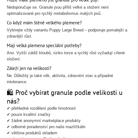
Nedoporučuje se. Granule jsou příliš velké a složení není
optimalizované pro rychlý metabolismus malých psů.
Co když mám štěně velkého plemene?
Vybírejte vždy variantu Puppy Large Breed – podporuje pomalejší a
zdravější růst.
Mají velká plemena speciální potřeby?
Ano. Vyšší zátěž kloubů, riziko torze a rychlý růst vyžadují cílené
složení.
Záleží jen na velikosti?
Ne. Důležitý je také věk, aktivita, zdravotní stav a případné
intolerance.
🛍️ Proč vybírat granule podle velikosti u
nás?
✔ přehledné rozdělení podle hmotnosti
✔ pouze kvalitní značky
✔ žádné anonymní marketplace produkty
✔ odborné poradenství pro naše mazlíčkáře
✔ většina produktů skladem