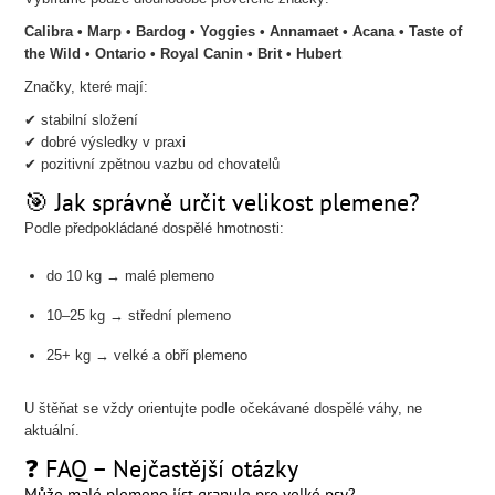
Calibra • Marp • Bardog • Yoggies • Annamaet • Acana • Taste of
the Wild • Ontario • Royal Canin • Brit • Hubert
Značky, které mají:
✔ stabilní složení
✔ dobré výsledky v praxi
✔ pozitivní zpětnou vazbu od chovatelů
🎯 Jak správně určit velikost plemene?
Podle předpokládané dospělé hmotnosti:
do 10 kg → malé plemeno
10–25 kg → střední plemeno
25+ kg → velké a obří plemeno
U štěňat se vždy orientujte podle očekávané dospělé váhy, ne
aktuální.
❓ FAQ – Nejčastější otázky
Může malé plemeno jíst granule pro velké psy?