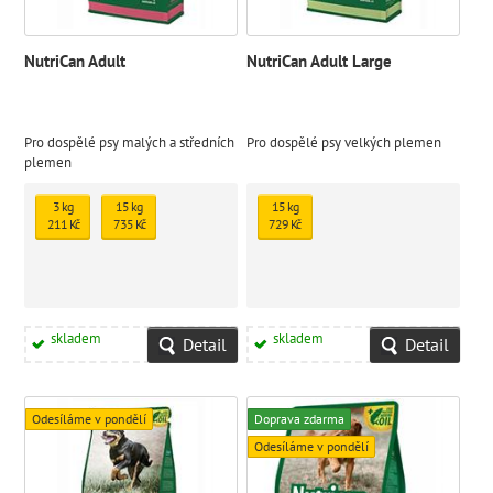
NutriCan Adult
NutriCan Adult Large
Pro dospělé psy malých a středních
Pro dospělé psy velkých plemen
plemen
3 kg
15 kg
15 kg
211 Kč
735 Kč
729 Kč
skladem
skladem
Detail
Detail
Odesíláme v pondělí
Doprava zdarma
Odesíláme v pondělí