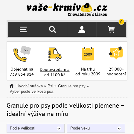
0
Objednat na
Na trhu
29.000+
Doprava zdarma
od roku 2009
hodnocení
z
739 854 814
od 1100 Kč
Úvodní stránka
Psi
Granule pro psy
»
»
»
Výběr podle velikosti psa
Granule pro psy podle velikosti plemene –
ideální výživa na míru
Podle velikosti
Podle věku