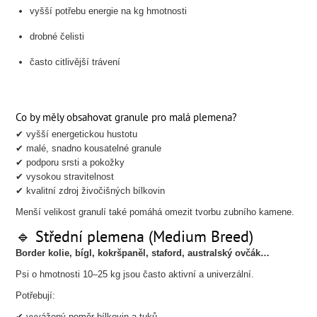
vyšší potřebu energie na kg hmotnosti
drobné čelisti
často citlivější trávení
Co by měly obsahovat granule pro malá plemena?
✔ vyšší energetickou hustotu
✔ malé, snadno kousatelné granule
✔ podporu srsti a pokožky
✔ vysokou stravitelnost
✔ kvalitní zdroj živočišných bílkovin
Menší velikost granulí také pomáhá omezit tvorbu zubního kamene.
🔹 Střední plemena (Medium Breed)
Border kolie, bígl, kokršpaněl, staford, australský ovčák…
Psi o hmotnosti 10–25 kg jsou často aktivní a univerzální.
Potřebují:
✔ vyvážený poměr bílkovin a tuků