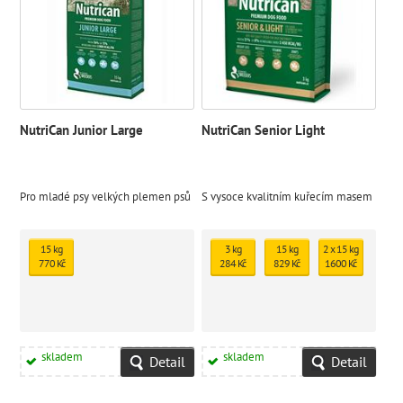
NutriCan Junior Large
NutriCan Senior Light
Pro mladé psy velkých plemen psů
S vysoce kvalitním kuřecím masem
15 kg
3 kg
15 kg
2 x 15 kg
770 Kč
284 Kč
829 Kč
1600 Kč
skladem
skladem
Detail
Detail