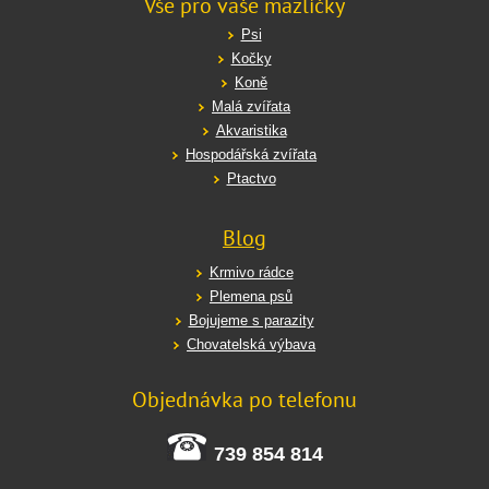
Vše pro vaše mazlíčky
Psi
Kočky
Koně
Malá zvířata
Akvaristika
Hospodářská zvířata
Ptactvo
Blog
Krmivo rádce
Plemena psů
Bojujeme s parazity
Chovatelská výbava
Objednávka po telefonu
739 854 814