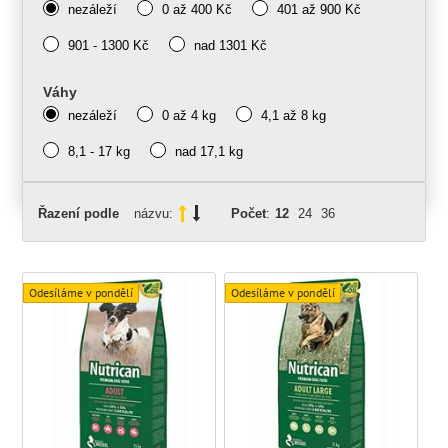
nezáleží
0 až 400 Kč
401 až 900 Kč
901 - 1300 Kč
nad 1301 Kč
Váhy
nezáleží
0 až 4 kg
4,1 až 8 kg
8,1 - 17 kg
nad 17,1 kg
Řazení podle
názvu:
Počet
:
12
24
36
Odesíláme v pondělí
Odesíláme v pondělí