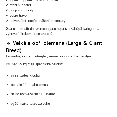
✔ stabilní energii
✔ podporu imunity
✔ dobré trávení
✔ univerzální, dobře snášené receptury
Granule pro střední plemena jsou nejuniverzálnější kategorií a
vyhovují širokému spektru psů.
🔹 Velká a obří plemena (Large & Giant
Breed)
Labrador, retrívr, rotvajler, německá doga, bernardýn…
Psi nad 25 kg mají specifické nároky:
vyšší zátěž kloubů
pomalejší metabolismus
riziko rychlého růstu u štěňat
vyšší riziko torze žaludku