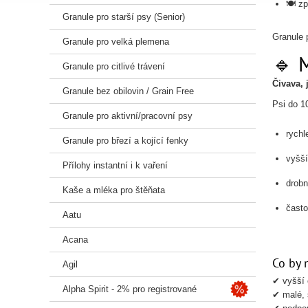
🍽️ z
Granule pro starší psy (Senior)
Granule p
Granule pro velká plemena
🔹 
Granule pro citlivé trávení
Čivava, 
Granule bez obilovin / Grain Free
Psi do 1
Granule pro aktivní/pracovní psy
rychl
Granule pro březí a kojící fenky
vyšší
Přílohy instantní i k vaření
drobn
Kaše a mléka pro štěňata
často 
Aatu
Acana
Co by 
Agil
✔ vyšší 
Alpha Spirit - 2% pro registrované
✔ malé, 