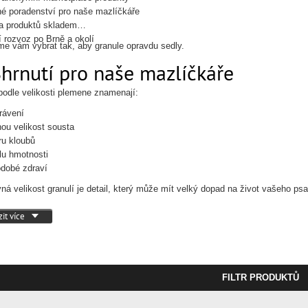
é poradenství pro naše mazlíčkáře
a produktů skladem
í rozvoz po Brně a okolí
 vám vybrat tak, aby granule opravdu sedly.
Shrnutí pro naše mazlíčkáře
podle velikosti plemene znamenají:
trávení
ou velikost sousta
u kloubů
lu hmotnosti
dobé zdraví
ná velikost granulí je detail, který může mít velký dopad na život vašeho psa
it více
FILTR PRODUKTŮ