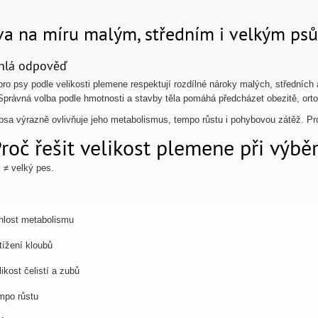
va na míru malým, středním i velkým ps
hlá odpověď
pro psy podle velikosti plemene respektují rozdílné nároky malých, středních a
 Správná volba podle hmotnosti a stavby těla pomáhá předcházet obezitě, or
 psa výrazně ovlivňuje jeho metabolismus, tempo růstu i pohybovou zátěž. Pro
roč řešit velikost plemene při výbě
 ≠ velký pes.
hlost metabolismu
tížení kloubů
likost čelistí a zubů
mpo růstu