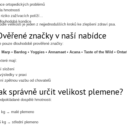
ce ortopedických problémů
la hmotnosti
riziko zažívacích potíží
dlouhodobá kondice
odle velikosti je jeden z nejjednodušších kroků ke zlepšení zdraví psa.
Ověřené značky v naší nabídce
 pouze dlouhodobě prověřené značky:
• Marp • Bardog • Yoggies • Annamaet • Acana • Taste of the Wild • Ontari
které mají:
í složení
výsledky v praxi
vní zpětnou vazbu od chovatelů
ak správně určit velikost plemene?
edpokládané dospělé hmotnosti:
0 kg → malé plemeno
5 kg → střední plemeno