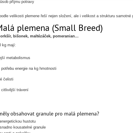
působ příjmu potravy
odle velikosti plemene řeší nejen složení, ale i velikost a strukturu samotné 
Malá plemena (Small Breed)
jorkšír, bišonek, maltézáček, pomeranian…
0 kg mají:
ejší metabolismus
 potřebu energie na kg hmotnosti
é čelisti
citlivější trávení
měly obsahovat granule pro malá plemena?
energetickou hustotu
snadno kousatelné granule