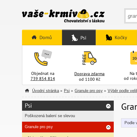
Domů
Kočky
Psi
Objednat na
Na 
Doprava zdarma
od rok
739 854 814
od 1100 Kč
Úvodní stránka
Psi
Granule pro psy
Výběr podle veli
»
»
»
Gran
Psi
Poškozená balení se slevou
Podle v
Granule pro psy