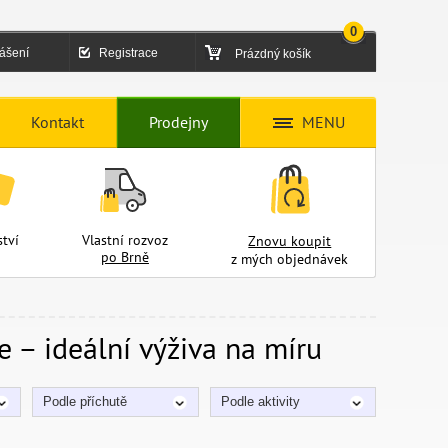
0
lášení
Registrace
Prázdný košík
Kontakt
Prodejny
MENU
tví
Vlastní rozvoz
Znovu koupit
po Brně
z mých objednávek
e – ideální výživa na míru
Podle příchutě
Podle aktivity