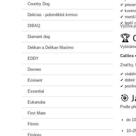
Country Dog
✔ preven
✔ kontro
Delicias - poloměkké krmivo
✔ menší 
✔ lepší 
DIBAQ
Výživa p
🏆 
Diamant dog
Vybíráme
Delikan a Delikan Maximo
Calibra 
EDDY
Značky, 
Doxneo
✔ stabiln
✔ dobré 
Eminent
✔ poziti
Essential
🎯 J
Eukanuba
Podle př
First Mate
do 1
Fitmin
10–2
Friskies