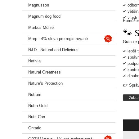
Magnusson
✔ odborn
✔ většin
Magnum dog food
✔ vlastn
Pomůžeme
Markus Mühle
🐾 
Marp - 4% sleva pro registrované
Granule 
N&D - Natural and Delicious
✔ lepší 
✔ správn
Nativia
✔ podpor
✔ kontro
Natural Greatness
✔ dlouho
Nature’s Protection
👉 Správ
Nutram
Zobraz
Nutra Gold
Nutri Can
Ontario