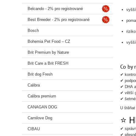
Belcando - 2% pro registrované
vyšší
Best Breeder - 2% pro registrované
poma
Bosch
rizik
Bohemia Pet Food – CZ
vyšší
Brit Premium by Nature
Brit Care a Brit FRESH
Co by 
Brit dog Fresh
✔ kontro
✔ podpor
Calibra
✔ DHA a
✔ větší 
Calibra premium
✔ šetrné
CANAGAN DOG
U štěňat
⭐ H
Carnilove Dog
✔ správn
CIBAU
✔ přesně