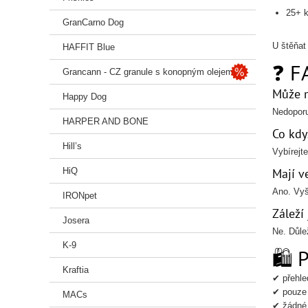
25+ k
GranCarno Dog
U štěňat
HAFFIT Blue
❓ F
Grancann - CZ granule s konopným olejem
Může m
Happy Dog
Nedoporu
HARPER AND BONE
Co kd
Hill’s
Vybírejt
HiQ
Mají v
Ano. Vyšš
IRONpet
Záleží 
Josera
Ne. Důlež
K-9
🛍️ 
Kraftia
✔ přehle
✔ pouze 
MACs
✔ žádné 