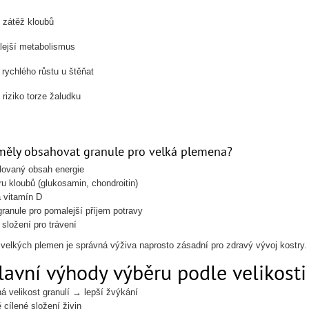
 zátěž kloubů
lejší metabolismus
o rychlého růstu u štěňat
 riziko torze žaludku
měly obsahovat granule pro velká plemena?
lovaný obsah energie
u kloubů (glukosamin, chondroitin)
 vitamín D
granule pro pomalejší příjem potravy
 složení pro trávení
 velkých plemen je správná výživa naprosto zásadní pro zdravý vývoj kostry.
lavní výhody výběru podle velikosti
á velikost granulí → lepší žvýkání
 cílené složení živin