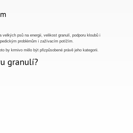
ům
 velkých psů na energii, velikost granulí, podporu kloubů i
topedickým problémům i zažívacím potížím.
to by krmivo mělo být přizpůsobené právě jeho kategorii.
ru granulí?