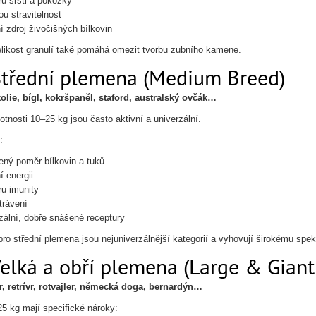
u srsti a pokožky
u stravitelnost
í zdroj živočišných bílkovin
likost granulí také pomáhá omezit tvorbu zubního kamene.
Střední plemena (Medium Breed)
olie, bígl, kokršpaněl, staford, australský ovčák…
otnosti 10–25 kg jsou často aktivní a univerzální.
:
ný poměr bílkovin a tuků
í energii
u imunity
trávení
zální, dobře snášené receptury
pro střední plemena jsou nejuniverzálnější kategorií a vyhovují širokému spek
Velká a obří plemena (Large & Giant
, retrívr, rotvajler, německá doga, bernardýn…
25 kg mají specifické nároky: