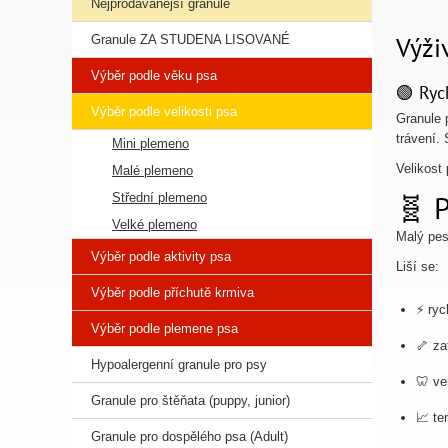
Nejprodávanější granule
Výži
Granule ZA STUDENA LISOVANÉ
Výběr podle věku psa
🟢 Ryc
Výběr podle velikosti psa
Granule 
trávení.
Mini plemeno
Velikost
Malé plemeno
🧬 P
Střední plemeno
Velké plemeno
Malý pes
Výběr podle aktivity psa
Liší se:
Výběr podle příchutě krmiva
⚡ ryc
Výběr podle plemene psa
🦴 za
Hypoalergenní granule pro psy
🦷 ve
Granule pro štěňata (puppy, junior)
📈 te
Granule pro dospělého psa (Adult)