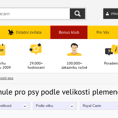
Přih
HLEDAT
Ostatní zvířata
Bonus klub
Pro Vás
trhu
29.000+
100.000+
Poradens
u 2009
hodnocení
zákazníku ročně
kosti psa
ule pro psy podle velikosti plemen
elikosti
Podle věku
Royal Canin