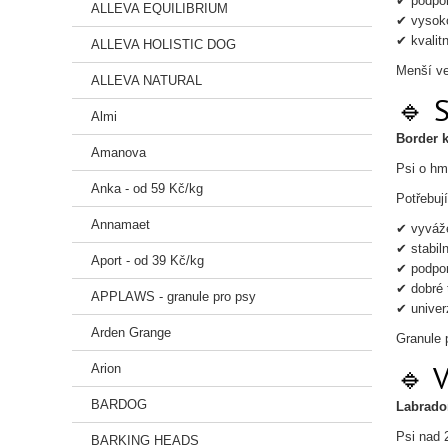
✔ podpor
ALLEVA EQUILIBRIUM
✔ vysoko
✔ kvalitn
ALLEVA HOLISTIC DOG
Menší ve
ALLEVA NATURAL
🔹 
Almi
Border k
Amanova
Psi o hm
Anka - od 59 Kč/kg
Potřebují
Annamaet
✔ vyváže
✔ stabiln
Aport - od 39 Kč/kg
✔ podpor
✔ dobré 
APPLAWS - granule pro psy
✔ univer
Arden Grange
Granule 
🔹 
Arion
BARDOG
Labrador
Psi nad 
BARKING HEADS