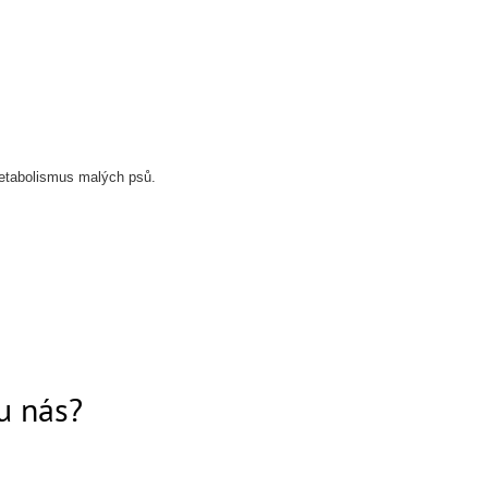
 metabolismus malých psů.
 u nás?