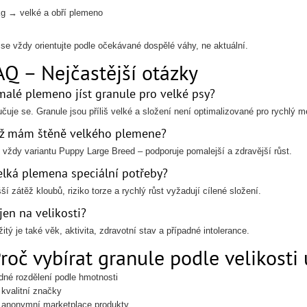
g → velké a obří plemeno
 se vždy orientujte podle očekávané dospělé váhy, ne aktuální.
AQ – Nejčastější otázky
alé plemeno jíst granule pro velké psy?
čuje se. Granule jsou příliš velké a složení není optimalizované pro rychlý
yž mám štěně velkého plemene?
e vždy variantu Puppy Large Breed – podporuje pomalejší a zdravější růst.
elká plemena speciální potřeby?
í zátěž kloubů, riziko torze a rychlý růst vyžadují cílené složení.
jen na velikosti?
itý je také věk, aktivita, zdravotní stav a případné intolerance.
Proč vybírat granule podle velikosti
dné rozdělení podle hmotnosti
kvalitní značky
anonymní marketplace produkty